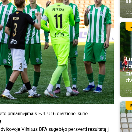
se
202
Li
ža
me
dv
202
eto pralaimėjimais EJL U16 divizione, kurie
.
e dvikovoje Vilniaus BFA sugebėjo persverti rezultatą į