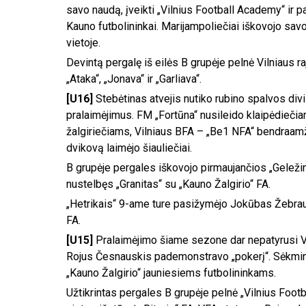
savo naudą, įveikti „Vilnius Football Academy“ ir pa
Kauno futbolininkai. Marijampoliečiai iškovojo savo 
vietoje.
Devintą pergalę iš eilės B grupėje pelnė Vilniaus 
„Ataka“, „Jonava“ ir „Garliava“.
[U16]
Stebėtinas atvejis nutiko rubino spalvos di
pralaimėjimus. FM „Fortūna“ nusileido klaipėdieči
žalgiriečiams, Vilniaus BFA – „Be1 NFA“ bendraam
dvikovą laimėjo šiauliečiai.
B grupėje pergales iškovojo pirmaujančios „Geleži
nustelbęs „Granitas“ su „Kauno Žalgirio“ FA.
„Hetrikais“ 9-ame ture pasižymėjo Jokūbas Žebrausk
FA.
[U15]
Pralaimėjimo šiame sezone dar nepatyrusi V
Rojus Česnauskis pademonstravo „pokerį“. Sėkminga
„Kauno Žalgirio“ jauniesiems futbolininkams.
Užtikrintas pergales B grupėje pelnė „Vilnius Footba