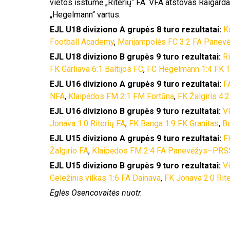
vietos išstūmė „Riterių“ FA. VFA atstovas Raigardas
„Hegelmann“ vartus.
EJL U18 diviziono A grupės 8 turo rezultatai:
K
Football Academy
,
Marijampolės FC 3:2 FA Pane
EJL U18 diviziono B grupės 9 turo rezultatai:
R
FK Garliava 6:1 Baltijos FC
,
FC Hegelmann 1:4 FK 
EJL U16 diviziono A grupės 9 turo rezultatai:
F
NFA
,
Klaipėdos FM 2:1 FM Fortūna
,
FK Žalgiris 4:
EJL U16 diviziono B grupės 9 turo rezultatai:
V
Jonava 1:0 Riterių FA
,
FK Banga 1:9 FK Granitas
,
Be
EJL U15 diviziono A grupės 9 turo rezultatai:
F
Žalgirio FA
,
Klaipėdos FM 2:4 FA Panevėžys–PR
EJL U15 diviziono B grupės 9 turo rezultatai:
V
Geležinis vilkas 1:6 FA Dainava
,
FK Jonava 2:0 Rite
Eglės Osencovaitės nuotr.