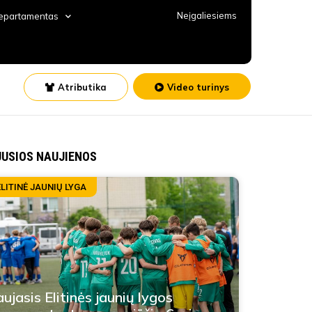
Neįgaliesiems
departamentas
Atributika
Video turinys
JUSIOS NAUJIENOS
ELITINĖ JAUNIŲ LYGA
ujasis Elitinės jaunių lygos