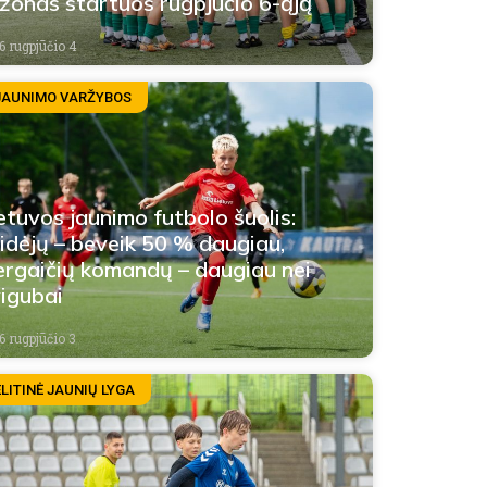
zonas startuos rugpjūčio 6-ąją
6 rugpjūčio 4
JAUNIMO VARŽYBOS
etuvos jaunimo futbolo šuolis:
idėjų – beveik 50 % daugiau,
rgaičių komandų – daugiau nei
igubai
6 rugpjūčio 3
ELITINĖ JAUNIŲ LYGA