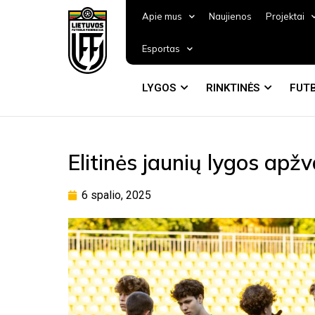
Apie mus
Naujienos
Projektai
Esportas
LYGOS
RINKTINĖS
FUTB
Elitinės jaunių lygos apžv
6 spalio, 2025