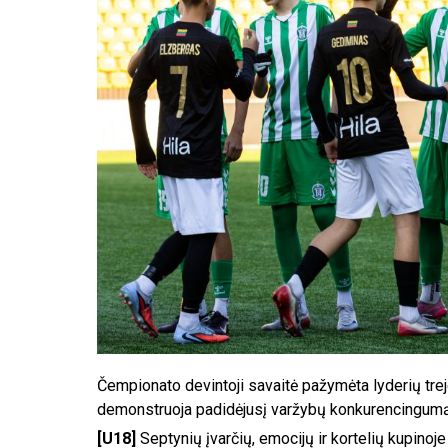
Čempionato devintoji savaitė pažymėta lyderių trej
demonstruoja padidėjusį varžybų konkurencingumą
[U18]
Septynių įvarčių, emocijų ir kortelių kupinoj