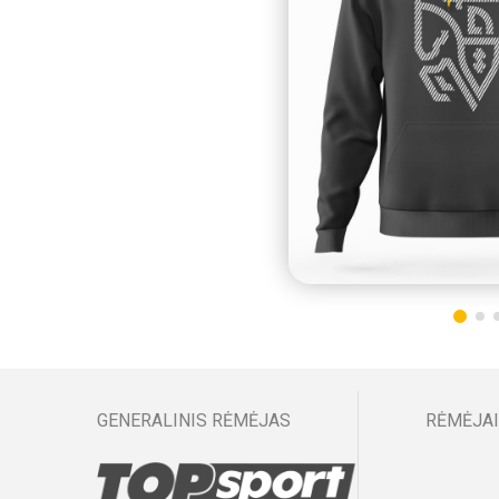
GENERALINIS RĖMĖJAS
RĖMĖJAI