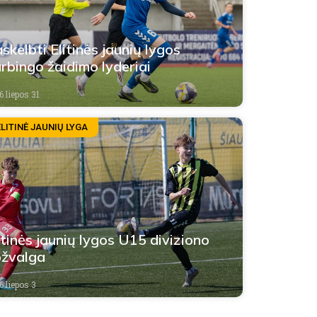
skelbti Elitinės jaunių lygos
rbingo žaidimo lyderiai
6 liepos 31
ELITINĖ JAUNIŲ LYGA
itinės jaunių lygos U15 diviziono
žvalga
6 liepos 3