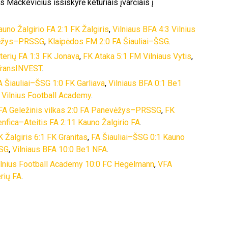
 Mackevičius išsiskyrė keturiais įvarčiais į
auno Žalgirio FA 2:1 FK Žalgiris
,
Vilniaus BFA 4:3 Vilnius
vėžys–PRSSG
,
Klaipėdos FM 2:0 FA Šiauliai–ŠSG
.
iterių FA 1:3 FK Jonava
,
FK Ataka 5:1 FM Vilniaus Vytis
,
TransINVEST
.
A Šiauliai–ŠSG 1:0 FK Garliava
,
Vilniaus BFA 0:1 Be1
2 Vilnius Football Academy
.
FA Geležinis vilkas 2:0 FA Panevėžys–PRSSG
,
FK
nfica–Ateitis FA 2:11 Kauno Žalgirio FA
.
K Žalgiris 6:1 FK Granitas
,
FA Šiauliai–ŠSG 0:1 Kauno
SSG
,
Vilniaus BFA 10:0 Be1 NFA
.
ilnius Football Academy 10:0 FC Hegelmann
,
VFA
rių FA
.