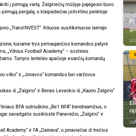
kilti į pirmąją vietą. Žalgiriečių mūšyje pajėgesni buvo
pirmąją pergalę, o klaipėdiečiai įsitvirtino penktoje
Pa
ga
rajono „TransINVEST“. Kituose susitikimuose laimėjo
202
vizione, kuriame trys pirmaujančios komandos patyrė
ams, „Vilnius Football Academy“ – sostinės
žiams. Turnyro lentelės apačioje esančių komandų
nio vilko“ ir „Jonavos“ komandos bei varžovus
as iš „Žalgirio“ ir Benas Leveckis iš „Kauno Žalgirio“
El
ilniaus BFA sutriuškino „Be1 NFA“ bendraamžius, o
ap
i savaitgalis susiklostė Panevėžio, „Žalgirio“ ir
202
ll Academy“ ir FA „Dainava“, o jonaviečiai iš trečios