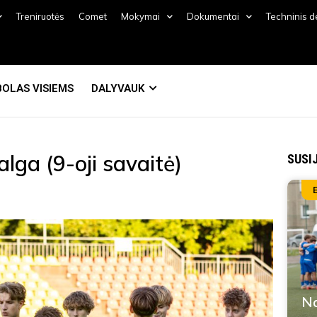
Treniruotės
Comet
Mokymai
Dokumentai
Techninis 
OLAS VISIEMS
DALYVAUK
alga (9-oji savaitė)
SUSI
Na