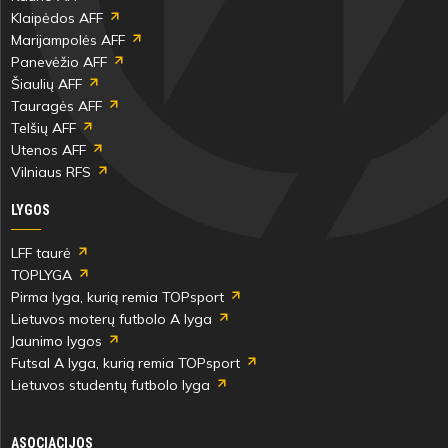
Klaipėdos AFF
Marijampolės AFF
Panevėžio AFF
Šiaulių AFF
Tauragės AFF
Telšių AFF
Utenos AFF
Vilniaus RFS
LYGOS
LFF taurė
TOPLYGA
Pirma lyga, kurią remia TOPsport
Lietuvos moterų futbolo A lyga
Jaunimo lygos
Futsal A lyga, kurią remia TOPsport
Lietuvos studentų futbolo lyga
ASOCIACIJOS