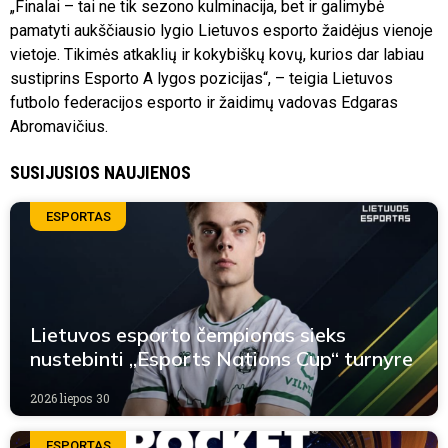
„Finalai – tai ne tik sezono kulminacija, bet ir galimybė
pamatyti aukščiausio lygio Lietuvos esporto žaidėjus vienoje
vietoje. Tikimės atkaklių ir kokybiškų kovų, kurios dar labiau
sustiprins Esporto A lygos pozicijas“, – teigia Lietuvos
futbolo federacijos esporto ir žaidimų vadovas Edgaras
Abromavičius.
SUSIJUSIOS NAUJIENOS
ESPORTAS
Lietuvos esporto čempionas sieks
nustebinti „Esports Nations Cup“ turnyre
2026 liepos 30
ESPORTAS