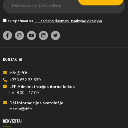
Susipažinau su
LFF asmens duomenų tvarkymo direktyva
KONTAKTAI
info@lff.lt
+370 652 33 339
LFF Administracijos darbo laikas
I-V: 8:00 – 17:00
Dėl informacijos svetainėje
media@lff.lt
REKVIZITAI