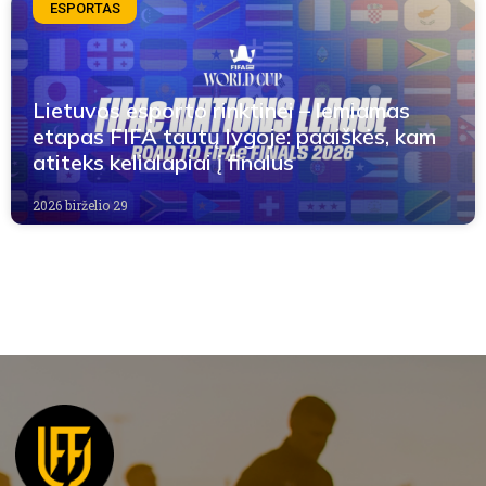
ESPORTAS
Lietuvos esporto rinktinei – lemiamas
etapas FIFA tautų lygoje: paaiškės, kam
atiteks kelialapiai į finalus
2026 birželio 29