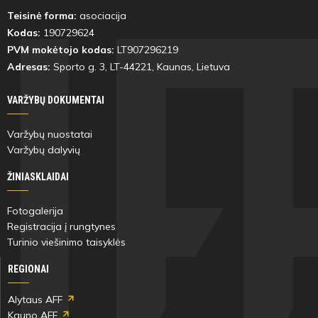
Teisinė forma:
asociacija
Kodas:
190729624
PVM mokėtojo kodas:
LT907296219
Adresas:
Sporto g. 3, LT-
44221
, Kaunas, Lietuva
VARŽYBŲ DOKUMENTAI
Varžybų nuostatai
Varžybų dalyvių
ŽINIASKLAIDAI
Fotogalerija
Registracija į rungtynes
Turinio viešinimo taisyklės
REGIONAI
Alytaus AFF
Kauno AFF