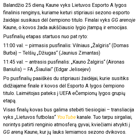
Balandžio 25 dieną Kaune vyks Lietuvos Esporto A lygos
finalinis renginys, kuriame keturi stipriausi sezono esporto
žaidėjai susikaus dėl čempiono titulo. Finalai vyks
GG arenoje
Kaune, o kovos žada aukščiausio lygio įtampą ir emocijas.
Pusfinalių etapas startuos nuo pat ryto:
11:00 val. – pirmasis pusfinalis: Vilniaus „Žalgiris“ (Domas
Burba) – Telšių „Džiugas“ (Jaunius Zimantas)
11:45 val. – antrasis pusfinalis: „Kauno Žalgiris“ (Aironas
Baniulis) – FA „Šiauliai“ (Edgar Jelisejev)
Po pusfinalių paaiškės du stipriausi žaidėjai, kurie susitiks
didžiajame finale ir kovos dėl Esporto A lygos čempiono
titulo. Laimėtojas pateks į UEFA eČempionų lygos grupių
etapą.
Visas finalų kovas bus galima stebėti tiesiogiai – transliacija
vyks „Lietuvos futbolas“
YouTube
kanale. Tuo tarpu sirgaliai,
norintys patirti renginio atmosferą gyvai, kviečiami atvykti į
GG areną
Kaune, kur jų lauks lemiamos sezono dvikovos.