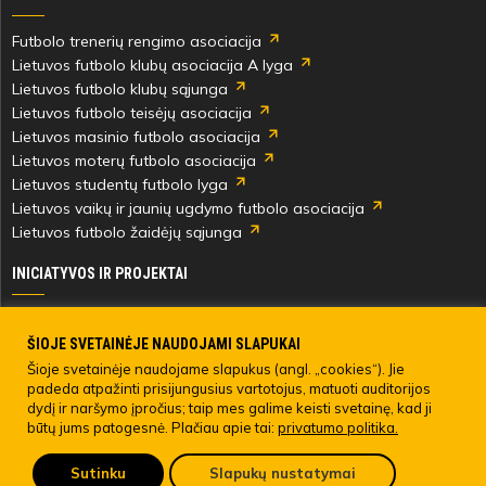
Futbolo trenerių rengimo asociacija
Lietuvos futbolo klubų asociacija A lyga
Lietuvos futbolo klubų sąjunga
Lietuvos futbolo teisėjų asociacija
Lietuvos masinio futbolo asociacija
Lietuvos moterų futbolo asociacija
Lietuvos studentų futbolo lyga
Lietuvos vaikų ir jaunių ugdymo futbolo asociacija
Lietuvos futbolo žaidėjų sąjunga
INICIATYVOS IR PROJEKTAI
Skautingas Lietuvoje ir užsienyje
Paramos fondai
ŠIOJE SVETAINĖJE NAUDOJAMI SLAPUKAI
Medicinos centras
Šioje svetainėje naudojame slapukus (angl. „cookies“). Jie
padeda atpažinti prisijungusius vartotojus, matuoti auditorijos
Live Your Goals
dydį ir naršymo įpročius; taip mes galime keisti svetainę, kad ji
būtų jums patogesnė. Plačiau apie tai:
privatumo politika.
© 2022 LIETUVOS FUTBOLO FEDERACIJA. Visos teisės saugomos.
Sutinku
Slapukų nustatymai
Pateikti anoniminį skundą