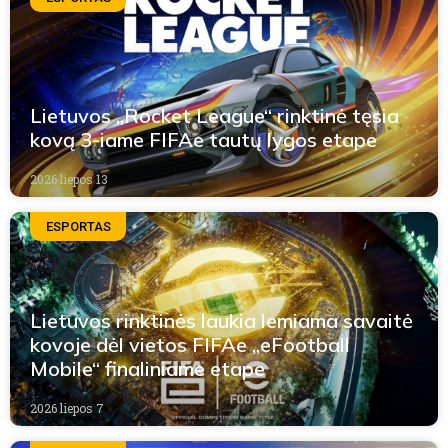
Lietuvos „Rocket League“ rinktinė tęsia
kovą 3-iame FIFAe tautų lygos etape
2026 liepos 13
ESPORTAS
Lietuvos rinktinės laukia lemiama savaitė
kovoje dėl vietos FIFAe „eFootball
Mobile“ finaliniame etape
2026 liepos 7