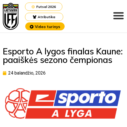
Futsal 2026
Atributika
Video turinys
Esporto A lygos finalas Kaune:
paaiškės sezono čempionas
24 balandžio, 2026