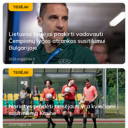
TEISĖJAI
Lietuvos teisėjai paskirti vadovauti
Čempionų lygos atrankos susitikimui
Bulgarijoje
2026 rugpjūčio 3
TEISĖJAI
Norintys pradėti teisėjauti yra kviečiami į
susirinkimą Kaune
2026 liepos 28