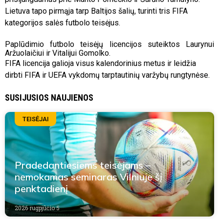
Lietuva tapo pirmąja tarp Baltijos šalių, turinti tris FIFA
kategorijos salės futbolo teisėjus.
Paplūdimio futbolo teisėjų licencijos suteiktos Laurynui
Aržuolaičiui ir Vitalijui Gomolko.
FIFA licencija galioja visus kalendorinius metus ir leidžia
dirbti FIFA ir UEFA vykdomų tarptautinių varžybų rungtynėse.
SUSIJUSIOS NAUJIENOS
TEISĖJAI
Pradedantiesiems teisėjams –
nemokamas seminaras Vilniuje šį
penktadienį
2026 rugpjūčio 5