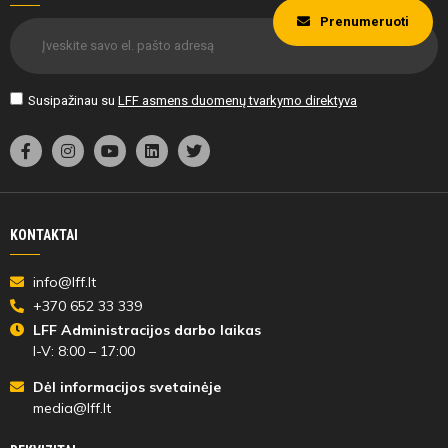
Prenumeruoti
Susipažinau su
LFF asmens duomenų tvarkymo direktyva
KONTAKTAI
info@lff.lt
+370 652 33 339
LFF Administracijos darbo laikas
I-V: 8:00 – 17:00
Dėl informacijos svetainėje
media@lff.lt