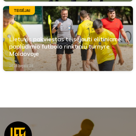
TEISĖJAI
Lietuvis pakviestas teisėjauti elitiniame
paplūdimio futbolo rinktinių turnyre
Moldovoje
2026 liepos 28