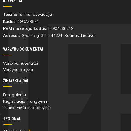
REKVIZITAI
Teisinė forma:
asociacija
Kodas:
190729624
PVM mokėtojo kodas:
LT907296219
Adresas:
Sporto g. 3, LT-
44221
, Kaunas, Lietuva
VARŽYBŲ DOKUMENTAI
Varžybų nuostatai
Varžybų dalyvių
ŽINIASKLAIDAI
Fotogalerija
Registracija į rungtynes
Turinio viešinimo taisyklės
REGIONAI