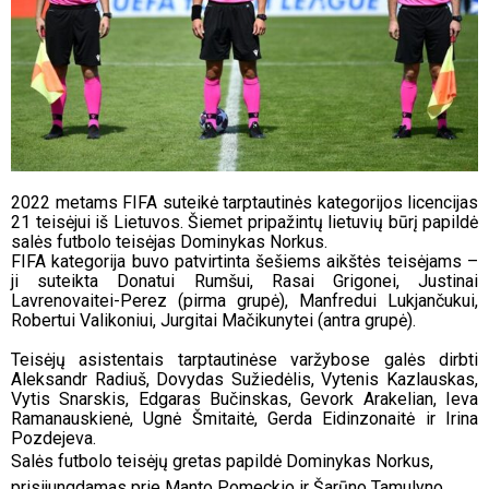
2022 metams FIFA suteikė tarptautinės kategorijos licencijas
21 teisėjui iš Lietuvos. Šiemet pripažintų lietuvių būrį papildė
salės futbolo teisėjas Dominykas Norkus.
FIFA kategorija buvo patvirtinta šešiems aikštės teisėjams –
ji suteikta Donatui Rumšui, Rasai Grigonei, Justinai
Lavrenovaitei-Perez (pirma grupė), Manfredui Lukjančukui,
Robertui Valikoniui, Jurgitai Mačikunytei (antra grupė).
Teisėjų asistentais tarptautinėse varžybose galės dirbti
Aleksandr Radiuš, Dovydas Sužiedėlis, Vytenis Kazlauskas,
Vytis Snarskis, Edgaras Bučinskas, Gevork Arakelian, Ieva
Ramanauskienė, Ugnė Šmitaitė, Gerda Eidinzonaitė ir Irina
Pozdejeva.
Salės futbolo teisėjų gretas papildė Dominykas Norkus,
prisijungdamas prie Manto Pomeckio ir Šarūno Tamulyno.