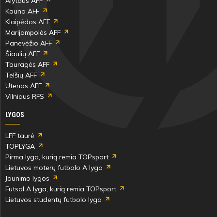
Alytaus AFF
Kauno AFF
Klaipėdos AFF
Marijampolės AFF
Panevėžio AFF
Šiaulių AFF
Tauragės AFF
Telšių AFF
Utenos AFF
Vilniaus RFS
LYGOS
LFF taurė
TOPLYGA
Pirma lyga, kurią remia TOPsport
Lietuvos moterų futbolo A lyga
Jaunimo lygos
Futsal A lyga, kurią remia TOPsport
Lietuvos studentų futbolo lyga