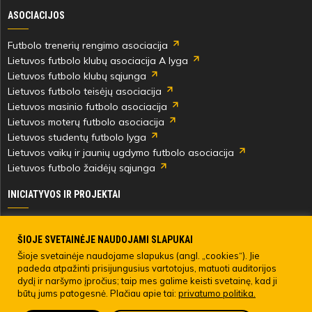
ASOCIACIJOS
Futbolo trenerių rengimo asociacija
Lietuvos futbolo klubų asociacija A lyga
Lietuvos futbolo klubų sąjunga
Lietuvos futbolo teisėjų asociacija
Lietuvos masinio futbolo asociacija
Lietuvos moterų futbolo asociacija
Lietuvos studentų futbolo lyga
Lietuvos vaikų ir jaunių ugdymo futbolo asociacija
Lietuvos futbolo žaidėjų sąjunga
INICIATYVOS IR PROJEKTAI
Skautingas Lietuvoje ir užsienyje
Paramos fondai
ŠIOJE SVETAINĖJE NAUDOJAMI SLAPUKAI
Medicinos centras
Šioje svetainėje naudojame slapukus (angl. „cookies“). Jie
padeda atpažinti prisijungusius vartotojus, matuoti auditorijos
Live Your Goals
dydį ir naršymo įpročius; taip mes galime keisti svetainę, kad ji
būtų jums patogesnė. Plačiau apie tai:
privatumo politika.
© 2022 LIETUVOS FUTBOLO FEDERACIJA. Visos teisės saugomos.