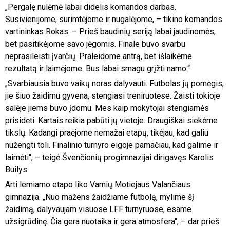
„Pergalę nulėmė labai didelis komandos darbas.
Susivienijome, surimtėjome ir nugalėjome, – tikino komandos
vartininkas Rokas. – Prieš baudinių seriją labai jaudinomės,
bet pasitikėjome savo jėgomis. Finale buvo svarbu
neprasileisti įvarčių. Praleidome antrą, bet išlaikėme
rezultatą ir laimėjome. Bus labai smagu grįžti namo.“
„Svarbiausia buvo vaikų noras dalyvauti. Futbolas jų pomėgis,
jie šiuo žaidimu gyvena, stengiasi treniruotėse. Žaisti tokioje
salėje jiems buvo įdomu. Mes kaip mokytojai stengiamės
prisidėti. Kartais reikia pabūti jų vietoje. Draugiškai siekėme
tikslų. Kadangi praėjome nemažai etapų, tikėjau, kad galiu
nužengti toli. Finalinio turnyro eigoje pamačiau, kad galime ir
laimėti“, – teigė Švenčionių progimnazijai dirigavęs Karolis
Builys.
Arti lemiamo etapo liko Varnių Motiejaus Valančiaus
gimnazija. „Nuo mažens žaidžiame futbolą, mylime šį
žaidimą, dalyvaujam visuose LFF turnyruose, esame
užsigrūdinę. Čia gera nuotaika ir gera atmosfera“, – dar prieš