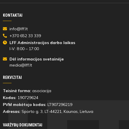
KONTAKTAI
info@lff.lt
+370 652 33 339
LFF Administracijos darbo laikas
I-V: 8:00 – 17:00
Dėl informacijos svetainėje
media@lff.lt
REKVIZITAI
Teisinė forma:
asociacija
Kodas:
190729624
PVM mokėtojo kodas:
LT907296219
Adresas:
Sporto g. 3, LT-
44221
, Kaunas, Lietuva
VARŽYBŲ DOKUMENTAI