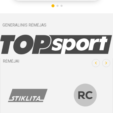
GENERALINIS RĖMĖJAS
RĖMĖJAI