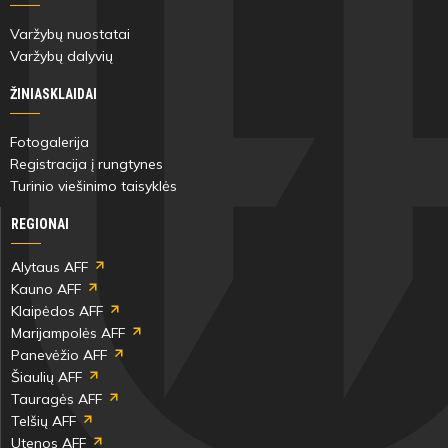
Varžybų nuostatai
Varžybų dalyvių
ŽINIASKLAIDAI
Fotogalerija
Registracija į rungtynes
Turinio viešinimo taisyklės
REGIONAI
Alytaus AFF
Kauno AFF
Klaipėdos AFF
Marijampolės AFF
Panevėžio AFF
Šiaulių AFF
Tauragės AFF
Telšių AFF
Utenos AFF