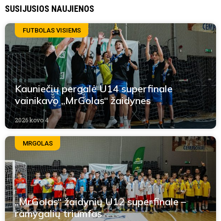
SUSIJUSIOS NAUJIENOS
FUTBOLAS VISIEMS
Kauniečių pergalė U14 superfinale
vainikavo „MrGolas“ žaidynes
2026 kovo 4
MRGOLAS
„MrGolas“ žaidynių U12 superfinale –
ramygalių triumfas