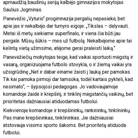
apmaudžią baudinių seriją kalbėjo gimnazijos mokytojas
Saulius Jogminas.
Panevėžio „Vyturio“ progimnazija pergalių nepasiekė, bet
apie jas ir nekalbėjo dar turnyro eigoje: „Tikslas – dalyvauti.
Metai iš metų siekiame superfinalo, ir viena čia būti jau
pergalė. Mūsų šūkis – mes už futbolą. Nekalbėjome apie tai
kelintą vietą užimsime, atėjome gerai praleisti laiką.“
Panevėžiečių mokytojas teigė, kad vaikai sportuoti mėgstą ir
vasarą, organizuojama futbolo stovykla, o ir žiemą vaikai yra
užsigrūdinę „Net ir dabar einame žaisti į lauką per pamokas.
Tik kai pamoka pirmoji dar tamsoka, todėl kartais pykteli, kad
nesimato“, – šypsojosi pedagogas. Jo vadovaujamoje
komandoje žaidė ir krepšinį, ir tinklinį mėgstančių vaikinų, bet
prioritetas dažniausiai atiduodamas futbolui.
Kiekvienoje komandoje ir krepšininkų, rankininkų, tinklininkų.
Pas mane krepšininkas, tinklininkas. Jie dažniausiai
atstovauja visoms sporto šakoms. Bet prioritetą atiduoda
futbolui.