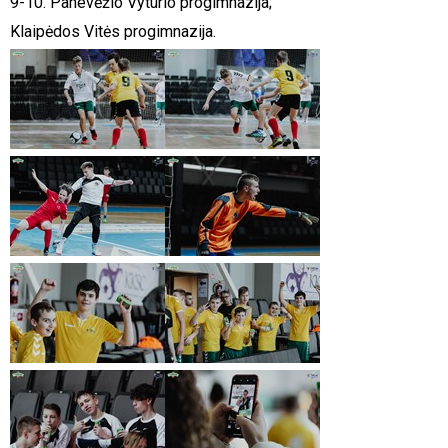
9-10. Panevėžio Vyturio progimnazija;
Klaipėdos Vitės progimnazija.