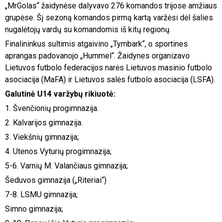
„MrGolas“ žaidynėse dalyvavo 276 komandos trijose amžiaus
grupėse. Šį sezoną komandos pirmą kartą varžėsi dėl šalies
nugalėtojų vardų su komandomis iš kitų regionų.
Finalininkus sultimis atgaivino „Tymbark“, o sportines
aprangas padovanojo „Hummel“. Žaidynes organizavo
Lietuvos futbolo federacijos narės Lietuvos masinio futbolo
asociacija (MaFA) ir Lietuvos salės futbolo asociacija (LSFA).
Galutinė U14 varžybų rikiuotė:
1. Švenčionių progimnazija.
2. Kalvarijos gimnazija.
3. Viekšnių gimnazija;
4. Utenos Vyturių progimnazija;
5-6. Varnių M. Valančiaus gimnazija;
Šeduvos gimnazija („Riteriai“)
7-8. LSMU gimnazija;
Simno gimnazija;