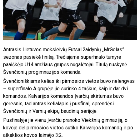
Antrasis Lietuvos moksleivių Futsal žaidynių „MrGolas”
sezonas pasiekė finišą. Trečiajame superfinalo turnyre
paaiškėjo U14 amžiaus grupės nugalėtojai. Titulą nuskynė
Švenčionių progimnazijos komanda.
Švenčioniškiams kelias iki pirmosios vietos buvo nelengvas
– superfinalo A grupėje jie surinko 4 taškus, kaip ir dar dvi
komandos. Kalvarijos komandos įvarčių skirtumas buvo
geresnis, tad antras kelialapis į pusfinalį sprendėsi
Švenčionių ir Varnių ekipų baudinių serijoje.
Pusfinalyje jie vienu įvarčiu pranoko Viekšnių gimnaziją, o
kovoje dėl pirmosios vietos sutiko Kalvarijos komandą ir po
atkaklios kovos laimėjo 3:2.