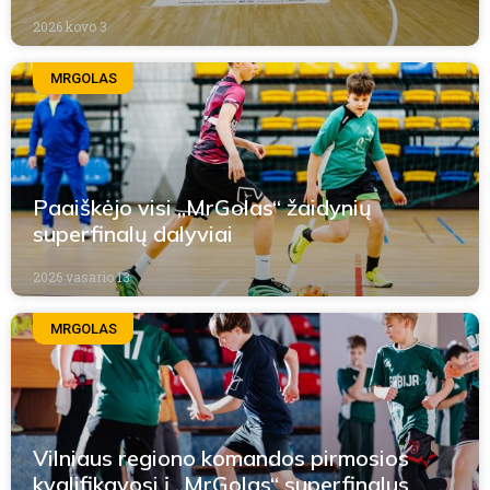
2026 kovo 3
MRGOLAS
Paaiškėjo visi „MrGolas“ žaidynių
superfinalų dalyviai
2026 vasario 13
MRGOLAS
Vilniaus regiono komandos pirmosios
kvalifikavosi į „MrGolas“ superfinalus