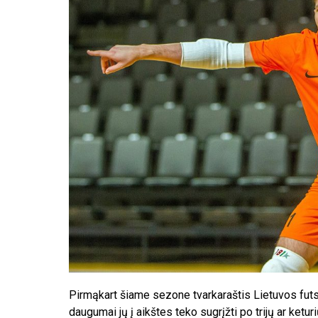
Pirmąkart šiame sezone tvarkaraštis Lietuvos futs
daugumai jų į aikštes teko sugrįžti po trijų ar ke