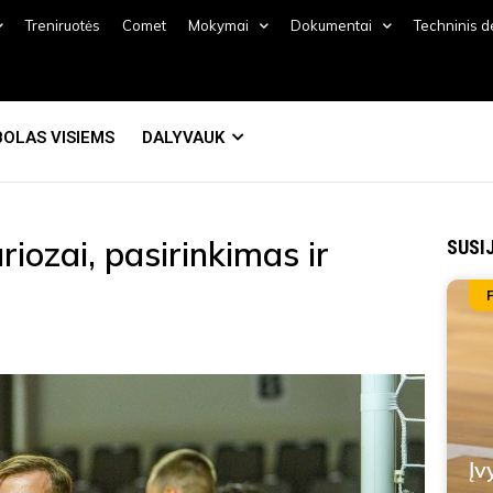
Treniruotės
Comet
Mokymai
Dokumentai
Techninis 
OLAS VISIEMS
DALYVAUK
riozai, pasirinkimas ir
SUSI
Įv