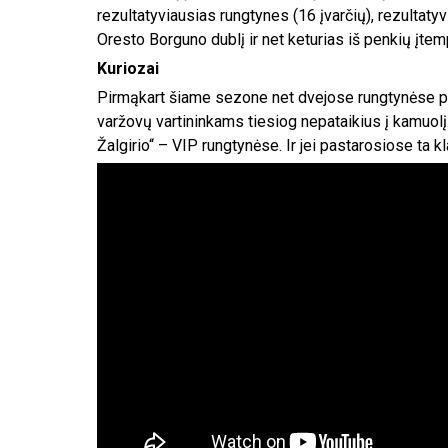
rezultatyviausias rungtynes (16 įvarčių), rezultatyvi
Oresto Borguno dublį ir net keturias iš penkių įte
Kuriozai
Pirmąkart šiame sezone net dvejose rungtynėse pir
varžovų vartininkams tiesiog nepataikius į kamuolį. 
Žalgirio“ – VIP rungtynėse. Ir jei pastarosiose ta k