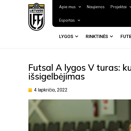
Apie mus
Naujienos
Projektai
Esportas
LYGOS
RINKTINĖS
FUTB
Futsal A lygos V turas: ku
išsigelbėjimas
4 lapkričio, 2022