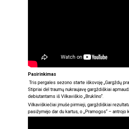
Pasirinkimas
Tris pergales sezono starte iškovoję „Gargždų pra
Stipriai dėl traumų nukraujavę gargždiškiai apmaudž
debiutantams iš Vilkaviškio „Bruklino“.
Vilkaviškiečiai įmušė pirmieji, gargždiškiai rezultat
pasižymėjo dar du kartus, o „Pramogos“ – antrojo kė