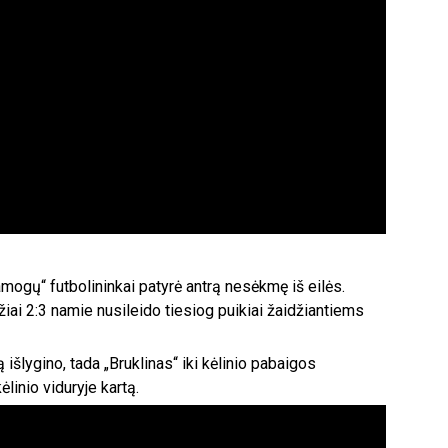
mogų“ futbolininkai patyrė antrą nesėkmę iš eilės.
iai 2:3 namie nusileido tiesiog puikiai žaidžiantiems
ą išlygino, tada „Bruklinas“ iki kėlinio pabaigos
linio viduryje kartą.