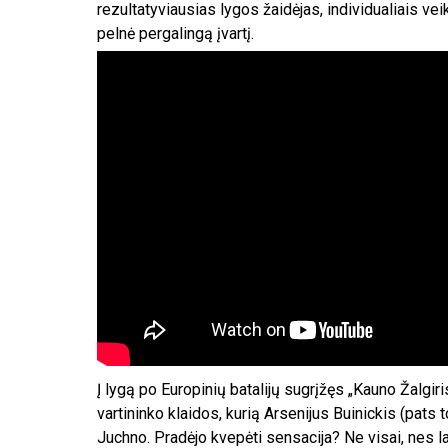
rezultatyviausias lygos žaidėjas, individualiais vei
pelnė pergalingą įvartį.
Į lygą po Europinių batalijų sugrįžęs „Kauno Žalgi
vartininko klaidos, kurią Arsenijus Buinickis (pats
Juchno. Pradėjo kvepėti sensacija? Ne visai, nes l