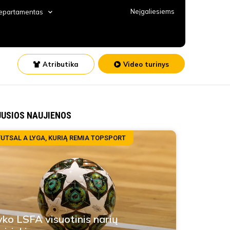
Neįgaliesiems
departamentas
Atributika
Video turinys
JUSIOS NAUJIENOS
FUTSAL A LYGA, KURIĄ REMIA TOPSPORT
yko LSFA visuotinis narių