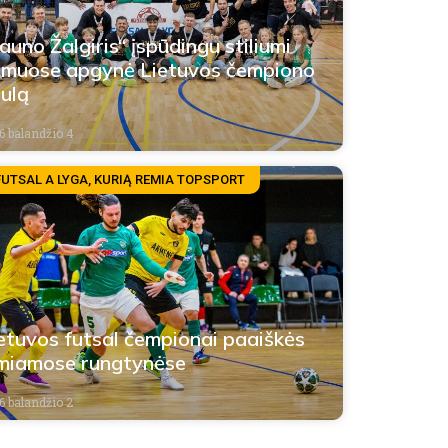
auno Žalgiris“ įspūdingu stiliumi
muose apgynė Lietuvos čempiono
tulą
6 balandžio 4
FUTSAL A LYGA, KURIĄ REMIA TOPSPORT
etuvos futsal čempionai paaiškės
miamose rungtynėse
6 balandžio 2