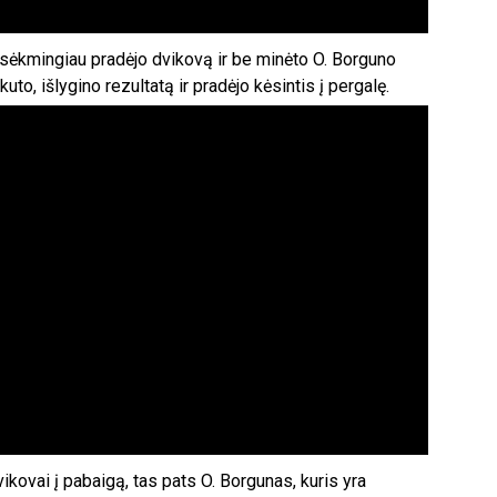
“ sėkmingiau pradėjo dvikovą ir be minėto O. Borguno
to, išlygino rezultatą ir pradėjo kėsintis į pergalę.
vikovai į pabaigą, tas pats O. Borgunas, kuris yra