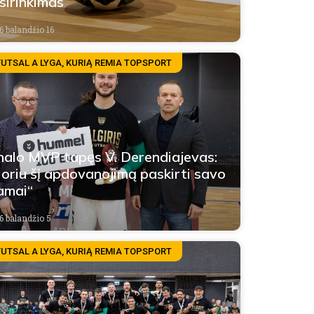
sirinkimas
6 balandžio 16
FUTSAL A LYGA, KURIĄ REMIA TOPSPORT
nalo MVP tapęs V. Derendiajevas:
oriu šį apdovanojimą paskirti savo
amai“
6 balandžio 5
FUTSAL A LYGA, KURIĄ REMIA TOPSPORT