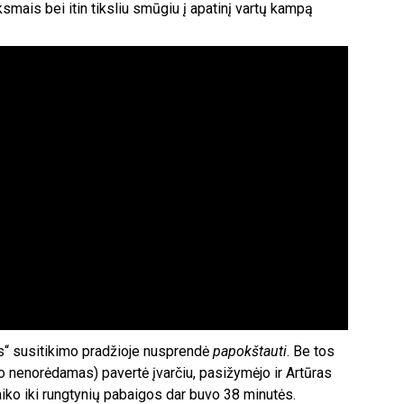
ksmais bei itin tiksliu smūgiu į apatinį vartų kampą
ris“ susitikimo pradžioje nusprendė
papokštauti
. Be tos
 to nenorėdamas) pavertė įvarčiu, pasižymėjo ir Artūras
aiko iki rungtynių pabaigos dar buvo 38 minutės.