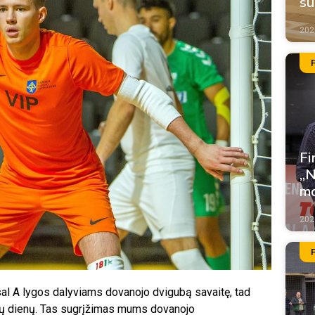
su
202
Fi
„N
m
202
al A lygos dalyviams dovanojo dvigubą savaitę, tad
turių dienų. Tas sugrįžimas mums dovanojo