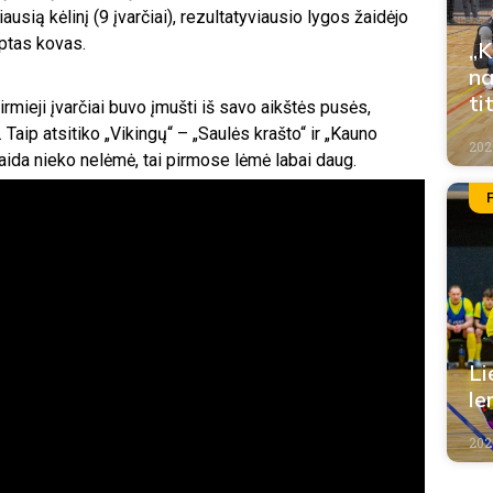
ausią kėlinį (9 įvarčiai), rezultatyviausio lygos žaidėjo
mptas kovas.
„K
na
ti
mieji įvarčiai buvo įmušti iš savo aikštės pusės,
Taip atsitiko „Vikingų“ – „Saulės krašto“ ir „Kauno
202
laida nieko nelėmė, tai pirmose lėmė labai daug.
Li
le
202