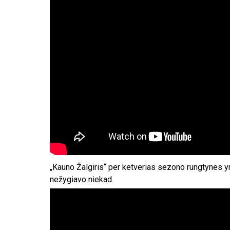
„Kauno Žalgiris“ per ketverias sezono rungtynes yr
nežygiavo niekad.