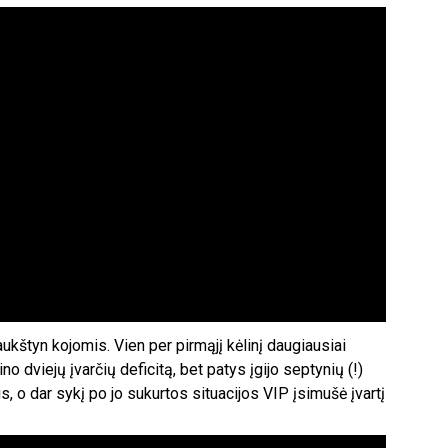
aukštyn kojomis. Vien per pirmąjį kėlinį daugiausiai
o dviejų įvarčių deficitą, bet patys įgijo septynių (!)
s, o dar sykį po jo sukurtos situacijos VIP įsimušė įvartį