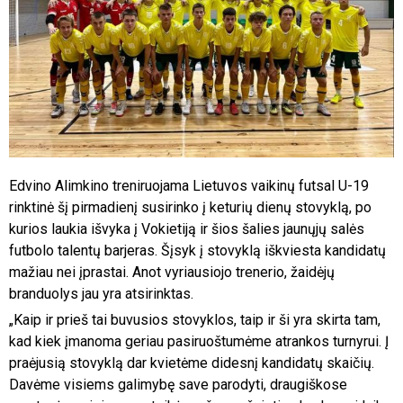
Edvino Alimkino treniruojama Lietuvos vaikinų futsal U-19
rinktinė šį pirmadienį susirinko į keturių dienų stovyklą, po
kurios laukia išvyka į Vokietiją ir šios šalies jaunųjų salės
futbolo talentų barjeras. Šįsyk į stovyklą iškviesta kandidatų
mažiau nei įprastai. Anot vyriausiojo trenerio, žaidėjų
branduolys jau yra atsirinktas.
„Kaip ir prieš tai buvusios stovyklos, taip ir ši yra skirta tam,
kad kiek įmanoma geriau pasiruoštumėme atrankos turnyrui. Į
praėjusią stovyklą dar kvietėme didesnį kandidatų skaičių.
Davėme visiems galimybę save parodyti, draugiškose