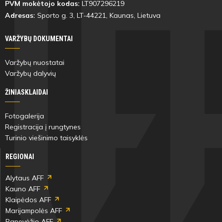
PVM mokėtojo kodas:
LT907296219
Adresas:
Sporto g. 3, LT-
44221
, Kaunas, Lietuva
VARŽYBŲ DOKUMENTAI
Varžybų nuostatai
Varžybų dalyvių
ŽINIASKLAIDAI
Fotogalerija
Registracija į rungtynes
Turinio viešinimo taisyklės
REGIONAI
Alytaus AFF
Kauno AFF
Klaipėdos AFF
Marijampolės AFF
Panevėžio AFF