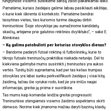
rungtynėse visiems suteikėme šansą žaisti pakankamai laiko.
Pamatėme, kuriais žaidėjais galime labiau pasikliauti aikštėje,
o kurie kiek iškrenta iš konteksto. Pamatėme bendrai
taisytinas vietas, ties kuriomis turime daugiau dirbti
treniruotėse. Šioje stovykloje jau sumažinome kandidatų
skaičių, artėjame prie galutinio rinktinės dvyliktuko“, – sakė E.
Alimkinas.
– Ką galima patobulinti per keturias stovyklos dienas?
– Bandome padaryti futsal rinktinę iš futbolininkų, kurie to
tikrojo futsalo treniruočių praktiškai niekada neturėjo. Dėl to
kiekviena galimybė mums susirinkti į treniruotes yra aukso
vertės. Turėtų būti suprantama, kad per tas kelias trumpas
stovyklas yra labai sunku perkvalifikuoti žaidėjus į visai kitą
žaidimą, tačiau šie vyrukai rodo, kad jie yra imlūs naujai
informacijai, greitai ją priima ir suvirškina.
Tas mums kaip komandai leidžia greitai progresuoti.
Treniruotėse stengiamės visiems žaidimo aspektams skirti
dėmesio. Norime kiek įmanoma mažiau daryti bazinių klaidų