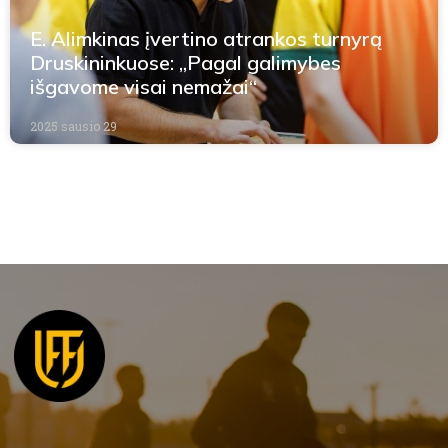
E. Alimkinas įvertino atrankos turnyrą
Druskininkuose: „Pagal galimybes
išgavome visai nemažai“
2025 sausio 29