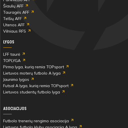
Šiaulių AFF
Tauragės AFF
Telšių AFF
Utenos AFF
Vilniaus RFS
LYGOS
LFF taurė
TOPLYGA
Pirma lyga, kurią remia TOPsport
Lietuvos moterų futbolo A lyga
Jaunimo lygos
Futsal A lyga, kurią remia TOPsport
Lietuvos studentų futbolo lyga
ASOCIACIJOS
Futbolo trenerių rengimo asociacija
Lietuvos futbolo klubų asociacija A lyga