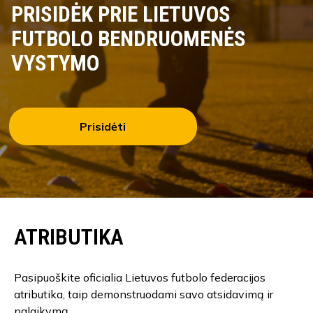
PRISIDĖK PRIE LIETUVOS
FUTBOLO BENDRUOMENĖS
VYSTYMO
Prisidėti
ATRIBUTIKA
Pasipuoškite oficialia Lietuvos futbolo federacijos
atributika, taip demonstruodami savo atsidavimą ir
palaikymą.