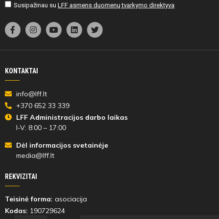
Susipažinau su
LFF asmens duomenų tvarkymo direktyva
KONTAKTAI
info@lff.lt
+370 652 33 339
LFF Administracijos darbo laikas
I-V: 8:00 – 17:00
Dėl informacijos svetainėje
media@lff.lt
REKVIZITAI
Teisinė forma:
asociacija
Kodas:
190729624