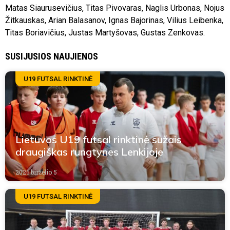
Matas Siaurusevičius, Titas Pivovaras, Naglis Urbonas, Nojus
Žitkauskas, Arian Balasanov, Ignas Bajorinas, Vilius Leibenka,
Titas Boriavičius, Justas Martyšovas, Gustas Zenkovas.
SUSIJUSIOS NAUJIENOS
U19 FUTSAL RINKTINĖ
Lietuvos U19 futsal rinktinė sužais
draugiškas rungtynes Lenkijoje
2026 birželio 5
U19 FUTSAL RINKTINĖ