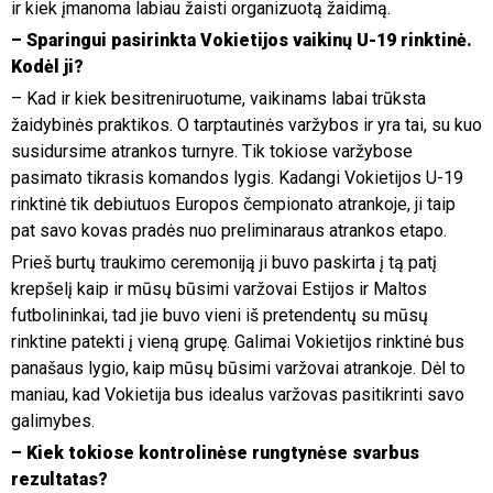
ir kiek įmanoma labiau žaisti organizuotą žaidimą.
– Sparingui pasirinkta Vokietijos vaikinų U-19 rinktinė.
Kodėl ji?
– Kad ir kiek besitreniruotume, vaikinams labai trūksta
žaidybinės praktikos. O tarptautinės varžybos ir yra tai, su kuo
susidursime atrankos turnyre. Tik tokiose varžybose
pasimato tikrasis komandos lygis. Kadangi Vokietijos U-19
rinktinė tik debiutuos Europos čempionato atrankoje, ji taip
pat savo kovas pradės nuo preliminaraus atrankos etapo.
Prieš burtų traukimo ceremoniją ji buvo paskirta į tą patį
krepšelį kaip ir mūsų būsimi varžovai Estijos ir Maltos
futbolininkai, tad jie buvo vieni iš pretendentų su mūsų
rinktine patekti į vieną grupę. Galimai Vokietijos rinktinė bus
panašaus lygio, kaip mūsų būsimi varžovai atrankoje. Dėl to
maniau, kad Vokietija bus idealus varžovas pasitikrinti savo
galimybes.
– Kiek tokiose kontrolinėse rungtynėse svarbus
rezultatas?