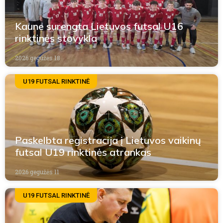
Kaune surengta Lietuvos futsal U16
rinktinės stovykla
2026 gegužės 18
U19 FUTSAL RINKTINĖ
Paskelbta registracija į Lietuvos vaikinų
futsal U19 rinktinės atrankas
2026 gegužės 11
U19 FUTSAL RINKTINĖ