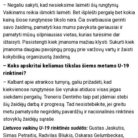
– Negaliu sakyti, kad nesieksime laimėti šių rungtynių.
Vaikinams reikia išmokti laimėti. Bet išplėšti pergalę bet kokia
kainą šiose rungtynėse tikslo nėra. Čia svarbiausia gerinti
savo žaidimą, pamatyti kas mums pavyksta geriausiai ir
pamatyti mūsų silpniausias vietas, kurias turėsime dar
ištaisyti. Pasistengti kiek įmanoma mažiau klysti. Sukurti kiek
įmanoma daugiau pavojingų progų prie varžovų vartų ir žaisti
kokybišką organizuotą žaidimą.
– Koks apskritai keliamas tikslas šiems metams U-19
rinktinei?
– Kalbant apie atrankos turnyrą, galiu prižadėti, kad
kiekvienose rungtynėse šie vyrukai atiduos visas jėgas
siekdami pergalių. Treneris Dentinho taip pat įdėmiai stebi
šių žaidėjų darbą ir progresą. Tad nesistebėkite, jei greitu
metu pamatysite negirdėtų pavardžių ir nacionalinės rinktinės
stovyklų žaidėjų sąraše.
Lietuvos vaikinų U-19 rinktinės sudėtis:
Gustas Jaskutis,
Simas Petraitis, Radvilas Bliukis, Oskaras Gelumbeckas,