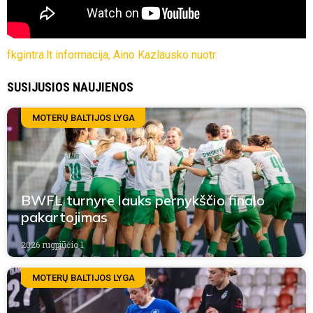
fkgintra.lt informacija, Aino Kazlausko nuotr.
SUSIJUSIOS NAUJIENOS
MOTERŲ BALTIJOS LYGA
BWFL turnyre lauks pernykščio finalo
pakartojimas
2026 rugpjūčio 1
MOTERŲ BALTIJOS LYGA