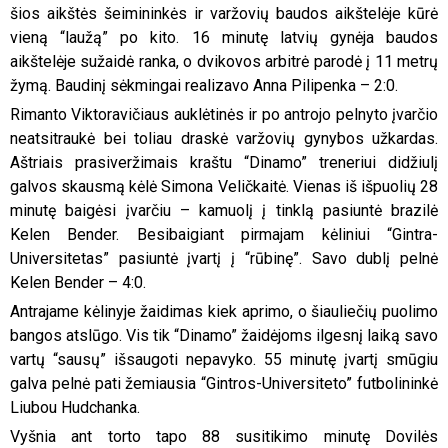
šios aikštės šeimininkės ir varžovių baudos aikštelėje kūrė
vieną “laužą” po kito. 16 minutę latvių gynėja baudos
aikštelėje sužaidė ranka, o dvikovos arbitrė parodė į 11 metrų
žymą. Baudinį sėkmingai realizavo Anna Pilipenka – 2:0.
Rimanto Viktoravičiaus auklėtinės ir po antrojo pelnyto įvarčio
neatsitraukė bei toliau draskė varžovių gynybos užkardas.
Aštriais prasiveržimais kraštu “Dinamo” treneriui didžiulį
galvos skausmą kėlė Simona Veličkaitė. Vienas iš išpuolių 28
minutę baigėsi įvarčiu – kamuolį į tinklą pasiuntė brazilė
Kelen Bender. Besibaigiant pirmajam kėliniui “Gintra-
Universitetas” pasiuntė įvartį į “rūbinę”. Savo dublį pelnė
Kelen Bender – 4:0.
Antrajame kėlinyje žaidimas kiek aprimo, o šiauliečių puolimo
bangos atslūgo. Vis tik “Dinamo” žaidėjoms ilgesnį laiką savo
vartų “sausų” išsaugoti nepavyko. 55 minutę įvartį smūgiu
galva pelnė pati žemiausia “Gintros-Universiteto” futbolininkė
Liubou Hudchanka.
Vyšnia ant torto tapo 88 susitikimo minutę Dovilės