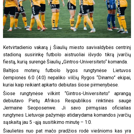
Ketvirtadienio vakarą į Šiaulių miesto savivaldybės centrinį
stadioną susirinkę futbolo aistruoliai išvydo tikrą įvarčių
fiestą, kurią surengė Šiaulių „Gintros-Universiteto“ komanda.
Baltijos moterų futbolo lygos rungtynėse Lietuvos
čempionės
6:0 (4:0) nepaliko vilčių Rygos “Dinamo” ekipai,
kuriai kaip reikiant apkarto debiutas šiose pirmenybėse.
Šiose rungtynėse vilkint “Gintros-Universiteto” aprangą
debiutavo Pietų Afrikos Respublikos rinktinės saugė
Jermaine Seoposenwe. Ji savo pirmąsias oficialias
rungtynes Lietuvoje pažymėjo atidarydama komandos įvarčių
sąskaitą jau 5 -ąją susitikimo minutę – 1:0.
Šiaulietės nuo pat mačo pradžios rodė viešnioms kas yra