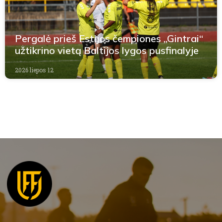
Pergalė prieš Estijos čempiones „Gintrai“
užtikrino vietą Baltijos lygos pusfinalyje
2026 liepos 12