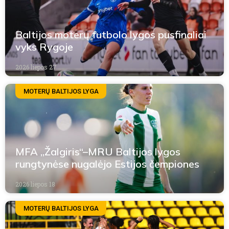
Baltijos moterų futbolo lygos pusfinaliai
vyks Rygoje
2026 liepos 27
MOTERŲ BALTIJOS LYGA
MFA „Žalgiris“–MRU Baltijos lygos
rungtynėse nugalėjo Estijos čempiones
2026 liepos 18
MOTERŲ BALTIJOS LYGA