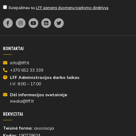
Susipažinau su
LFF asmens duomenų tvarkymo direktyva
KONTAKTAI
info@lff.lt
+370 652 33 339
LFF Administracijos darbo laikas
I-V: 8:00 – 17:00
Dėl informacijos svetainėje
media@lff.lt
REKVIZITAI
Teisinė forma:
asociacija
Kodas:
190729624