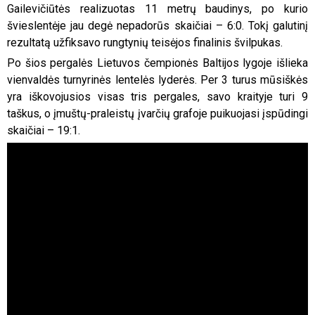
Gailevičiūtės realizuotas 11 metrų baudinys, po kurio
švieslentėje jau degė nepadorūs skaičiai – 6:0. Tokį galutinį
rezultatą užfiksavo rungtynių teisėjos finalinis švilpukas.
Po šios pergalės Lietuvos čempionės Baltijos lygoje išlieka
vienvaldės turnyrinės lentelės lyderės. Per 3 turus mūsiškės
yra iškovojusios visas tris pergales, savo kraityje turi 9
taškus, o įmuštų-praleistų įvarčių grafoje puikuojasi įspūdingi
skaičiai – 19:1.