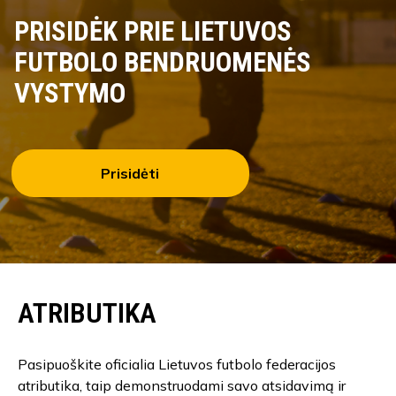
PRISIDĖK PRIE LIETUVOS
FUTBOLO BENDRUOMENĖS
VYSTYMO
Prisidėti
ATRIBUTIKA
Pasipuoškite oficialia Lietuvos futbolo federacijos
atributika, taip demonstruodami savo atsidavimą ir