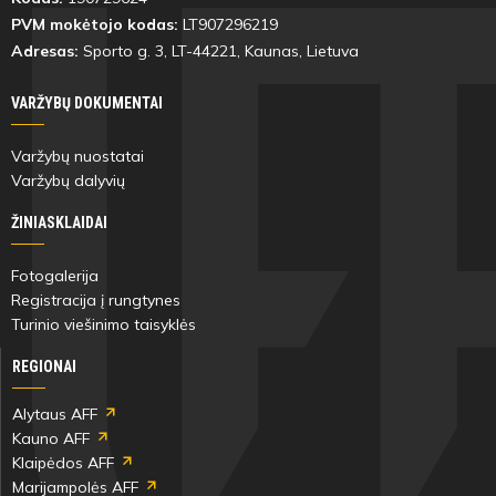
PVM mokėtojo kodas:
LT907296219
Adresas:
Sporto g. 3, LT-
44221
, Kaunas, Lietuva
VARŽYBŲ DOKUMENTAI
Varžybų nuostatai
Varžybų dalyvių
ŽINIASKLAIDAI
Fotogalerija
Registracija į rungtynes
Turinio viešinimo taisyklės
REGIONAI
Alytaus AFF
Kauno AFF
Klaipėdos AFF
Marijampolės AFF