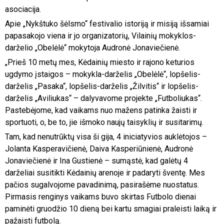
asociacija.
Apie „Nykštuko šėlsmo“ festivalio istoriją ir misiją išsamiai
papasakojo viena ir jo organizatorių, Vilainių mokyklos-
darželio „Obelėlė“ mokytoja Audronė Jonaviečienė.
„Prieš 10 metų mes, Kėdainių miesto ir rajono keturios
ugdymo įstaigos – mokykla-darželis „Obelėlė“, lopšelis-
darželis „Pasaka“, lopšelis-darželis „Žilvitis“ ir lopšelis-
darželis „Aviliukas“ – dalyvavome projekte „Futboliukas“.
Pastebėjome, kad vaikams nuo mažens patinka žaisti ir
sportuoti, o, be to, jie išmoko naujų taisyklių ir susitarimų.
Tam, kad nenutrūktų visa ši gija, 4 iniciatyvios auklėtojos –
Jolanta Kasperavičienė, Daiva Kasperiūnienė, Audronė
Jonaviečienė ir Ina Gustienė – sumąstė, kad galėtų 4
darželiai susitikti Kėdainių arenoje ir padaryti šventę. Mes
pačios sugalvojome pavadinimą, pasirašėme nuostatus.
Pirmasis renginys vaikams buvo skirtas Futbolo dienai
paminėti gruodžio 10 dieną bei kartu smagiai praleisti laiką ir
pažaisti futbolą.