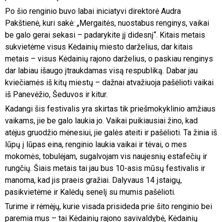
Po šio renginio buvo labai iniciatyvi direktorė Audra
Pakštienė, kuri sakė: „Mergaitės, nuostabus renginys, vaikai
be galo gerai sekasi – padarykite jį didesnį“. Kitais metais
sukvietėme visus Kėdainių miesto darželius, dar kitais
metais – visus Kėdainių rajono darželius, o paskiau renginys
dar labiau išaugo įtraukdamas visą respubliką. Dabar jau
kviečiamės iš kitų miestų – dažnai atvažiuoja pašėlioti vaikai
iš Panevėžio, Šeduvos ir kitur.
Kadangi šis festivalis yra skirtas tik priešmokyklinio amžiaus
vaikams, jie be galo laukia jo. Vaikai puikiausiai žino, kad
atėjus gruodžio mėnesiui, jie galės ateiti ir pašėlioti. Ta žinia iš
lūpų į lūpas eina, renginio laukia vaikai ir tėvai, o mes
mokomės, tobulėjam, sugalvojam vis naujesnių estafečių ir
rungčių. Šiais metais tai jau bus 10-asis mūsų festivalis ir
manoma, kad jis praeis gražiai. Dalyvaus 14 įstaigų,
pasikvietėme ir Kalėdų senelį su mumis pašėlioti.
Turime ir rėmėjų, kurie visada prisideda prie šito renginio bei
paremia mus – tai Kėdainių rajono savivaldybė, Kėdainių