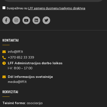
Susipažinau su
LFF asmens duomenų tvarkymo direktyva
KONTAKTAI
info@lff.lt
+370 652 33 339
LFF Administracijos darbo laikas
I-V: 8:00 – 17:00
Dėl informacijos svetainėje
media@lff.lt
REKVIZITAI
Teisinė forma:
asociacija