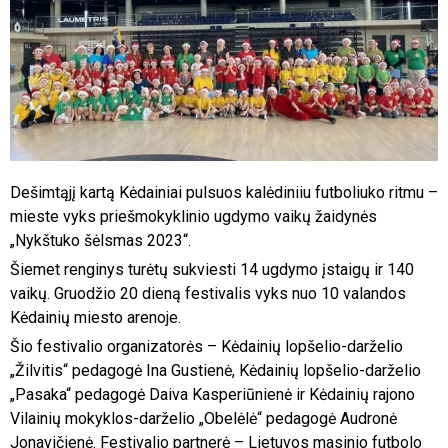
Dešimtąjį kartą Kėdainiai pulsuos kalėdiniiu futboliuko ritmu –
mieste vyks priešmokyklinio ugdymo vaikų žaidynės
„Nykštuko šėlsmas 2023“.
Šiemet renginys turėtų sukviesti 14 ugdymo įstaigų ir 140
vaikų. Gruodžio 20 dieną festivalis vyks nuo 10 valandos
Kėdainių miesto arenoje.
Šio festivalio organizatorės – Kėdainių lopšelio-darželio
„Žilvitis“ pedagogė Ina Gustienė, Kėdainių lopšelio-darželio
„Pasaka“ pedagogė Daiva Kasperiūnienė ir Kėdainių rajono
Vilainių mokyklos-darželio „Obelėlė“ pedagogė Audronė
Jonavičienė. Festivalio partnerė – Lietuvos masinio futbolo