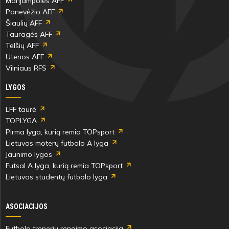
Marijampolės AFF
Panevėžio AFF
Šiaulių AFF
Tauragės AFF
Telšių AFF
Utenos AFF
Vilniaus RFS
LYGOS
LFF taurė
TOPLYGA
Pirma lyga, kurią remia TOPsport
Lietuvos moterų futbolo A lyga
Jaunimo lygos
Futsal A lyga, kurią remia TOPsport
Lietuvos studentų futbolo lyga
ASOCIACIJOS
Futbolo trenerių rengimo asociacija