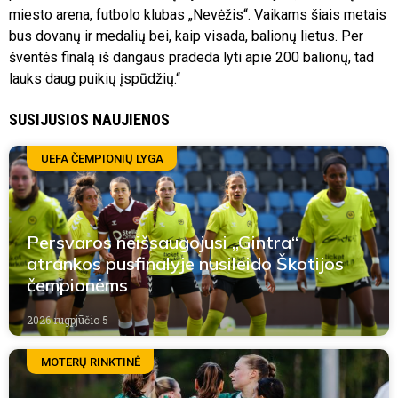
miesto arena, futbolo klubas „Nevėžis“. Vaikams šiais metais
bus dovanų ir medalių bei, kaip visada, balionų lietus. Per
šventės finalą iš dangaus pradeda lyti apie 200 balionų, tad
lauks daug puikių įspūdžių.“
SUSIJUSIOS NAUJIENOS
UEFA ČEMPIONIŲ LYGA
Persvaros neišsaugojusi „Gintra“
atrankos pusfinalyje nusileido Škotijos
čempionėms
2026 rugpjūčio 5
MOTERŲ RINKTINĖ