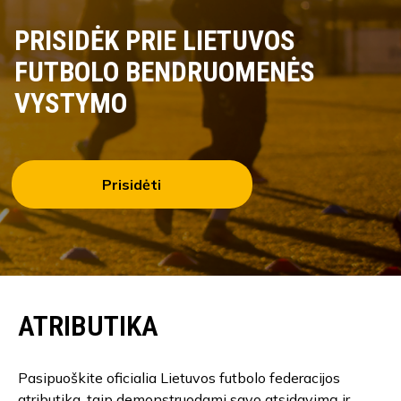
PRISIDĖK PRIE LIETUVOS
FUTBOLO BENDRUOMENĖS
VYSTYMO
Prisidėti
ATRIBUTIKA
Pasipuoškite oficialia Lietuvos futbolo federacijos
atributika, taip demonstruodami savo atsidavimą ir