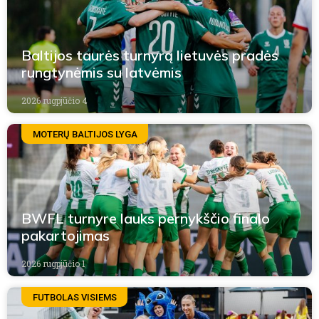
Baltijos taurės turnyrą lietuvės pradės
rungtynėmis su latvėmis
2026 rugpjūčio 4
MOTERŲ BALTIJOS LYGA
BWFL turnyre lauks pernykščio finalo
pakartojimas
2026 rugpjūčio 1
FUTBOLAS VISIEMS