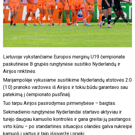
Lietuvoje vykstančiame Europos merginų U19 čempionate
paskutinėse B grupės rungtynėse susitiko Nyderlandų ir
Airijos rinktinės.
Marijampolėje vykusiame susitikime Nyderlandų atstovės 2:0
(1:0) pranoko varžoves iš Airijos ir tokiu būdu garantavo sau
patekimą į čempionato pusfinalį.
Tuo tarpu Airijos pasirodymas pirmenybėse – baigtas.
Sekmadienio rungtynėse Nyderlandai startavo aktyviau ir
turėjo daugiau kamuolio kontrolės ir gana greitai jų pastangos
virto kūnu – po standartinės situacijos olandės galva nukreipė
kamuolį į vartus ir taip išsiveržė į priekį.