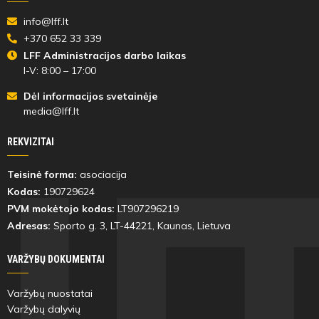
info@lff.lt
+370 652 33 339
LFF Administracijos darbo laikas
I-V: 8:00 – 17:00
Dėl informacijos svetainėje
media@lff.lt
REKVIZITAI
Teisinė forma:
asociacija
Kodas:
190729624
PVM mokėtojo kodas:
LT907296219
Adresas:
Sporto g. 3, LT-
44221
, Kaunas, Lietuva
VARŽYBŲ DOKUMENTAI
Varžybų nuostatai
Varžybų dalyvių