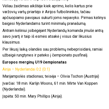
Vėliau žaidimas aikštėje kiek aprimo, kelis kartus prie
varžovių vartų priartėjo ir Airijos futbolininkės, tačiau
apčiuopiamo pavojaus sukurti joms nepavyko. Pirmas kėlinys
baigėsi Nyderlandams turint minimalų pranašumą.
Antram kėliniui įsibėgėjant Nyderlandų komanda įmušė antrą
savo įvartį ir taip iš esmės atsakė į visus dar likusius
klausimus.
Per likusį laiką olandės sau problemų nebeprisidarė, ramiai
užbaigė rungtynes ir pateko į čempionato pusfinalį.
Europos merginų U19 čempionatas
Airija – Nyderlandai 0:2 (0:1)
Marijampolės stadionas; teisėja – Olivia Tschon (Austrija)
Įvarčiai: 18 min. Karlijn Woons, 61 min. Mirte Van Koppen
(Nyderlandai).
Įspėta: 50 min. Mary Phillips (Airija).