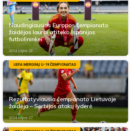
Naudingiausios Europos čempionato
žaidėjos laurai atiteko Ispanijos
futbolininkei
2024 liepos 28
UEFA MERGINŲ U-19 ČEMPIONATAS
Rezultatyviausia čempionato Lietuvoje
žaidėja – Serbijos atakų lyderė
2024 liepos 27