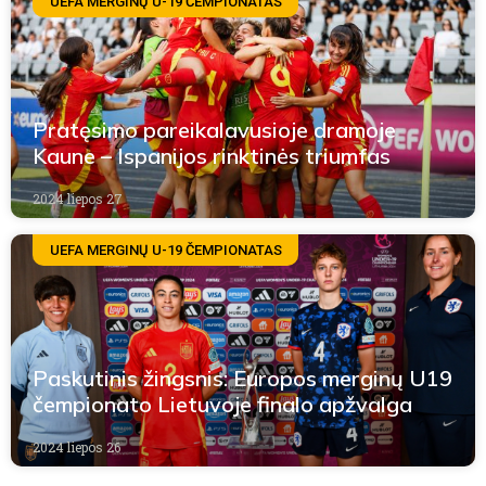
UEFA MERGINŲ U-19 ČEMPIONATAS
Pratęsimo pareikalavusioje dramoje
Kaune – Ispanijos rinktinės triumfas
2024 liepos 27
UEFA MERGINŲ U-19 ČEMPIONATAS
Paskutinis žingsnis: Europos merginų U19
čempionato Lietuvoje finalo apžvalga
2024 liepos 26