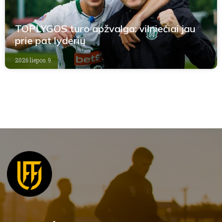
TOPLYGOS turo apžvalga: vilniečiai jau
prie pat lyderių
2026 liepos 9