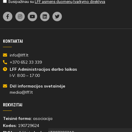
Susipažinau su
LFF asmens duomenų tvarkymo direktyva
KONTAKTAI
info@lff.lt
+370 652 33 339
LFF Administracijos darbo laikas
I-V: 8:00 – 17:00
Dėl informacijos svetainėje
media@lff.lt
REKVIZITAI
Teisinė forma:
asociacija
Kodas:
190729624