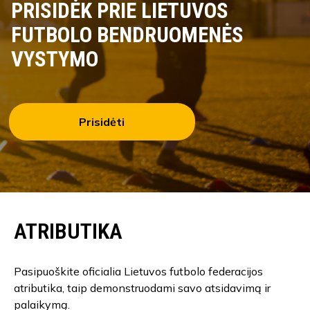
PRISIDĖK PRIE LIETUVOS
FUTBOLO BENDRUOMENĖS
VYSTYMO
Prisidėti
ATRIBUTIKA
Pasipuoškite oficialia Lietuvos futbolo federacijos
atributika, taip demonstruodami savo atsidavimą ir
palaikymą.