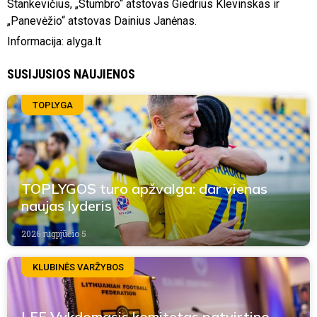
Stankevičius, „Stumbro“ atstovas Giedrius Klevinskas ir
„Panevėžio“ atstovas Dainius Janėnas.
Informacija: alyga.lt
SUSIJUSIOS NAUJIENOS
TOPLYGA
TOPLYGOS turo apžvalga: dar vienas
naujas lyderis
2026 rugpjūčio 5
KLUBINĖS VARŽYBOS
LFF Vykdomasis komitetas patvirtino