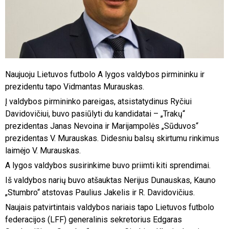
Naujuoju Lietuvos futbolo A lygos valdybos pirmininku ir
prezidentu tapo Vidmantas Murauskas.
Į valdybos pirmininko pareigas, atsistatydinus Ryčiui
Davidovičiui, buvo pasiūlyti du kandidatai – „Trakų“
prezidentas Janas Nevoina ir Marijampolės „Sūduvos“
prezidentas V. Murauskas. Didesniu balsų skirtumu rinkimus
laimėjo V. Murauskas.
A lygos valdybos susirinkime buvo priimti kiti sprendimai.
Iš valdybos narių buvo atšauktas Nerijus Dunauskas, Kauno
„Stumbro“ atstovas Paulius Jakelis ir R. Davidovičius.
Naujais patvirtintais valdybos nariais tapo Lietuvos futbolo
federacijos (LFF) generalinis sekretorius Edgaras