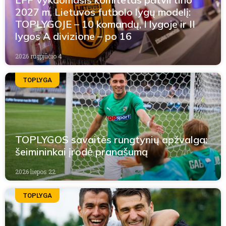
2027 m. Lietuvos futbolo lygų modelį:
TOPLYGOJE – 10 komandų, I lygoje ir II
lygos A divizione – po 16
2026 rugpjūčio 4
TOPLYGA
TOPLYGOS savaitės rungtynių apžvalga:
šeimininkai įrodė pranašumą
2026 liepos 22
TOPLYGA