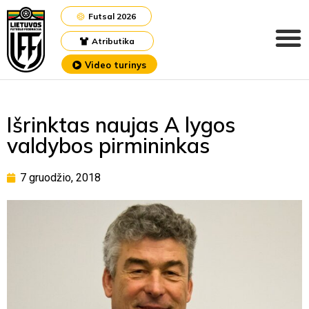
Futsal 2026
Atributika
Video turinys
Išrinktas naujas A lygos
valdybos pirmininkas
7 gruodžio, 2018