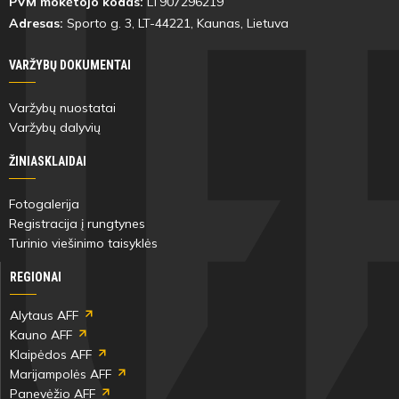
PVM mokėtojo kodas:
LT907296219
Adresas:
Sporto g. 3, LT-
44221
, Kaunas, Lietuva
VARŽYBŲ DOKUMENTAI
Varžybų nuostatai
Varžybų dalyvių
ŽINIASKLAIDAI
Fotogalerija
Registracija į rungtynes
Turinio viešinimo taisyklės
REGIONAI
Alytaus AFF
Kauno AFF
Klaipėdos AFF
Marijampolės AFF
Panevėžio AFF