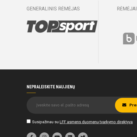
GENERALINIS RĖMĖJAS
RĖMĖJAI
NEPRALEISKITE NAUJIENŲ
Pre
Susipažinau su
LFF asmens duomenų tvarkymo direktyva