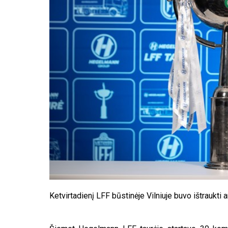
Ketvirtadienį LFF būstinėje Vilniuje buvo ištraukti