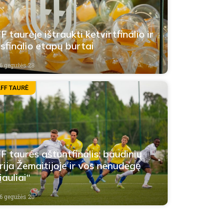
F taurėje ištraukti ketvirtfinalio ir
sfinalio etapų burtai
6 gegužės 28
LFF TAURĖ
F taurės aštuntfinalis: baudinių
rija Žemaitijoje ir vos nenudegę
iauliai“
6 gegužės 20