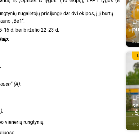
ndų iš „Optibet A lygos“ (10 ekipų), LFF I lygos (8
gtynių nugalėtojų prisijungė dar dvi ekipos, į jį burtų
LF
Kauno „Be1“.
pu
-16 d. bei birželio 22-23 d.
taip:
202
;
auen“ (A);
LF
se
).
„Š
o vienerių rungtynių.
202
uliuose.