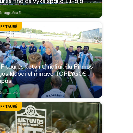
urės finalas vyks spalio 11-ąją
6 rugpjūčio 5
LFF TAURĖ
F taurės ketvirtfinaliai: du Pirmos
gos klubai eliminavo TOPLYGOS
ipas
6 birželio 24
LFF TAURĖ