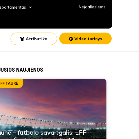
Neįgaliesiems
departamentas
Atributika
Video turinys
JUSIOS NAUJIENOS
LFF TAURĖ
une – futbolo savaitgalis: LFF