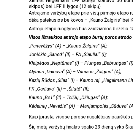
Šiemet Hegelmann LFF taurėje startavo 30 koma
ekipos) bei LFF II lygos (12 ekipų).
Antrajame varžybų etape prie visų pirmojo etapo run
dėka patekusios be kovos – „Kauno Žalgiris“ bei 
Antrojo etapo rungtynės bus žaidžiamos birželio 15
Visos ištrauktos antrojo etapo burtų poros atrodo 
„Panevėžys“ (A) – „Kauno Žalgiris“ (A);
Joniškio
„Saned“ (II) – FA „Šiauliai“ (I);
Klaipėdos „Neptūnas“ (I) – Plungės „Babrungas“ (I)
Alytaus „Dainava“ (A) – Vilniaus „Žalgiris“ (A);
Kazlų Rūdos „Šilas“ (I) – Kauno raj. „Hegelmann Lit
FK „Garliava“ (II) – „Šilutė“ (II);
Kauno „Be1“ (II) – Telšių „Džiugas“ (A);
Kėdainių „Nevėžis“ (A) – Marijampolės „Sūduva“ (A
Kaip įprasta, visose porose nugalėtojas paaiškės p
Šių metų varžybų finalas spalio 23 dieną vyks Šia