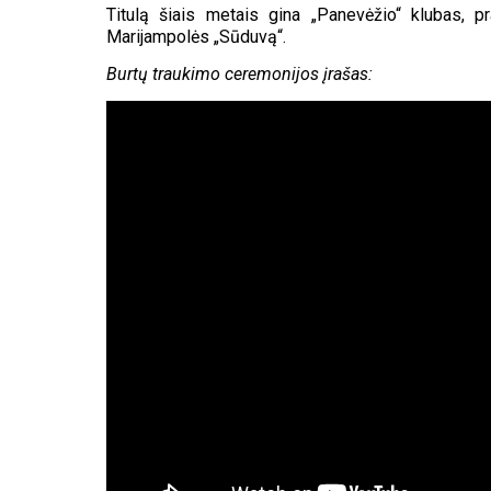
Titulą šiais metais gina „Panevėžio“ klubas, p
Marijampolės „Sūduvą“.
Burtų traukimo ceremonijos įrašas: