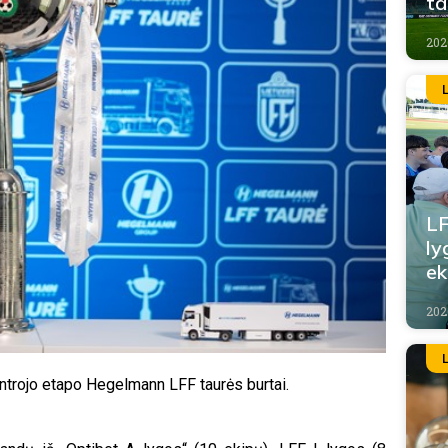
ta
202
LF
ly
ek
202
 antrojo etapo Hegelmann LFF taurės burtai.