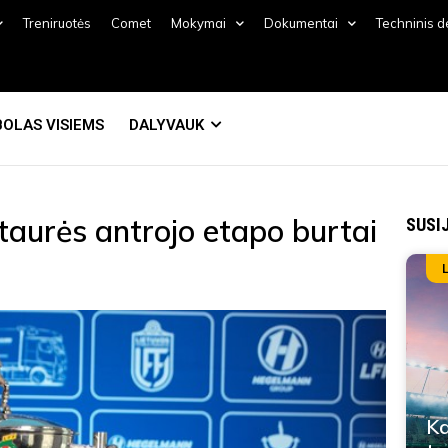
Treniruotės
Comet
Mokymai
Dokumentai
Techninis 
OLAS VISIEMS
DALYVAUK
taurės antrojo etapo burtai
SUSI
Ka