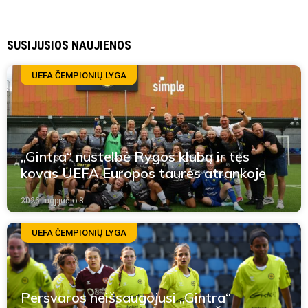
SUSIJUSIOS NAUJIENOS
UEFA ČEMPIONIŲ LYGA
„Gintra“ nustelbė Rygos klubą ir tęs
kovas UEFA Europos taurės atrankoje
2026 rugpjūčio 8
UEFA ČEMPIONIŲ LYGA
Persvaros neišsaugojusi „Gintra“