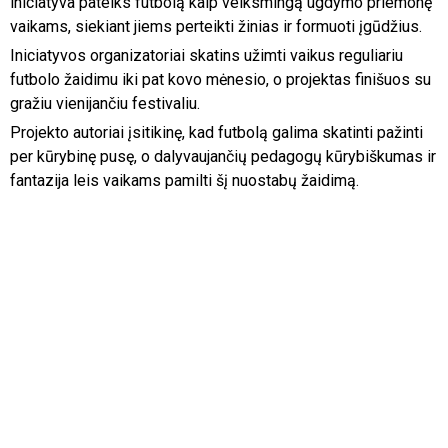
iniciatyva pateiks futbolą kaip veiksmingą ugdymo priemonę
vaikams, siekiant jiems perteikti žinias ir formuoti įgūdžius.
Iniciatyvos organizatoriai skatins užimti vaikus reguliariu
futbolo žaidimu iki pat kovo mėnesio, o projektas finišuos su
gražiu vienijančiu festivaliu.
Projekto autoriai įsitikinę, kad futbolą galima skatinti pažinti
per kūrybinę pusę, o dalyvaujančių pedagogų kūrybiškumas ir
fantazija leis vaikams pamilti šį nuostabų žaidimą.