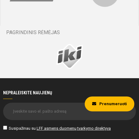
PAGRINDINIS RĖMĖJAS
NEPRALEISKITE NAUJIENŲ
Prenumeruoti
Susipažinau su
LFF asmens duomenų tvarkymo direktyva