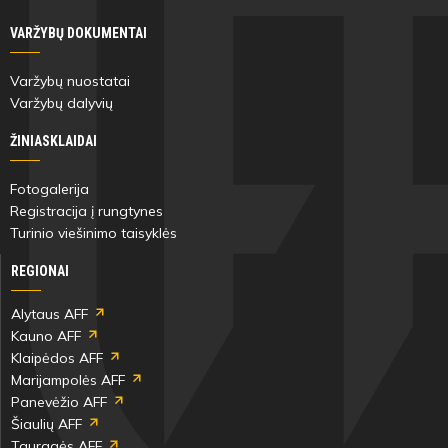
VARŽYBŲ DOKUMENTAI
Varžybų nuostatai
Varžybų dalyvių
ŽINIASKLAIDAI
Fotogalerija
Registracija į rungtynes
Turinio viešinimo taisyklės
REGIONAI
Alytaus AFF
Kauno AFF
Klaipėdos AFF
Marijampolės AFF
Panevėžio AFF
Šiaulių AFF
Tauragės AFF