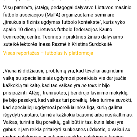
Visų paminėtų įstaigų pedagogai dalyvavo Lietuvos masinio
futbolo asociacijos (MaFA) organizuotame seminare
„Įtraukusis fizinis ugdymas futbolo kontekste“, kuris vyko
spalio 10 dieną Lietuvos futbolo federacijos Kauno
treniruočių centre. Teorines ir praktines žinias dalyviams
suteikė lektorės Inesa Razmė ir Kristina Surdokaitė.
Visas reportažas – futbolas.tv platformoje
„Viena iš didžiausių problemų yra, kad tėveliai augindami
vaiką su specialiaisiais ugdymosi poreikiais vis dar jaučia
kažkokią tai kaltę, kad tas vaikas yra
ne toks
ir bijo
prisipažinti. Atėję į treniruotes, į bendrojo lavinimo mokyklą,
jie bijo pasakyti, kad vaikas turi poreikių. Mes turime suvokti,
kad specialieji ugdymosi poreikiai nėra liga, kurią galima
išgydyti vaistais; tai nėra kažkokia bausmė arba nusikaltimas.
Vaikas, turintis šių poreikių, gali būti ir tas, kuris labai yra
gabus ir jam reikia pritaikyti sunkesnes užduotis, o vaikui su
raidos sutrikimais ar autizmo spektro sutrikimais tiesiog