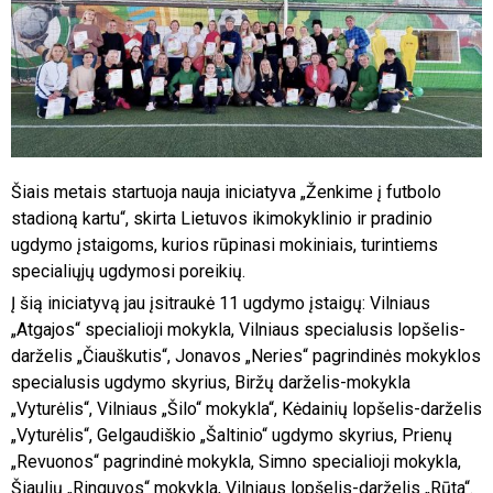
Šiais metais startuoja nauja iniciatyva „Ženkime į futbolo
stadioną kartu“, skirta Lietuvos ikimokyklinio ir pradinio
ugdymo įstaigoms, kurios rūpinasi mokiniais, turintiems
specialiųjų ugdymosi poreikių.
Į šią iniciatyvą jau įsitraukė 11 ugdymo įstaigų: Vilniaus
„Atgajos“ specialioji mokykla, Vilniaus specialusis lopšelis-
darželis „Čiauškutis“, Jonavos „Neries“ pagrindinės mokyklos
specialusis ugdymo skyrius, Biržų darželis-mokykla
„Vyturėlis“, Vilniaus „Šilo“ mokykla“, Kėdainių lopšelis-darželis
„Vyturėlis“, Gelgaudiškio „Šaltinio“ ugdymo skyrius, Prienų
„Revuonos“ pagrindinė mokykla, Simno specialioji mokykla,
Šiaulių „Ringuvos“ mokykla, Vilniaus lopšelis-darželis „Rūta“.