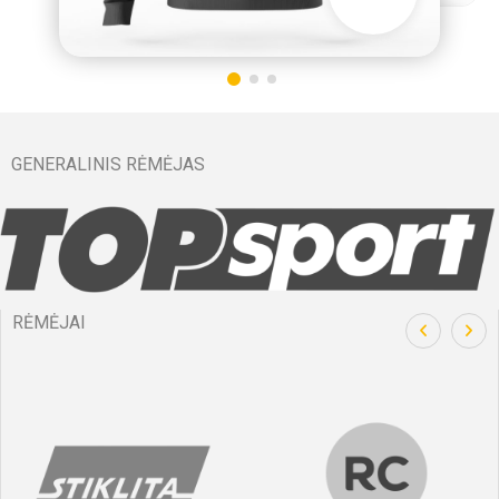
GENERALINIS RĖMĖJAS
RĖMĖJAI