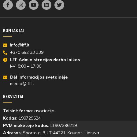
KONTAKTAI
info@lff.lt
+370 652 33 339
LFF Administracijos darbo laikas
I-V: 8:00 – 17:00
Dėl informacijos svetainėje
media@lff.lt
REKVIZITAI
Teisinė forma:
asociacija
Kodas:
190729624
PVM mokėtojo kodas:
LT907296219
Adresas:
Sporto g. 3, LT-
44221
, Kaunas, Lietuva