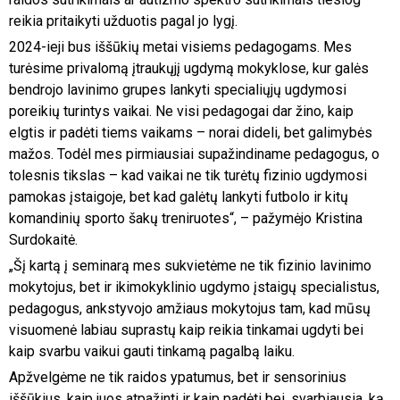
reikia pritaikyti užduotis pagal jo lygį.
2024-ieji bus iššūkių metai visiems pedagogams. Mes
turėsime privalomą įtraukųjį ugdymą mokyklose, kur galės
bendrojo lavinimo grupes lankyti specialiųjų ugdymosi
poreikių turintys vaikai. Ne visi pedagogai dar žino, kaip
elgtis ir padėti tiems vaikams – norai dideli, bet galimybės
mažos. Todėl mes pirmiausiai supažindiname pedagogus, o
tolesnis tikslas – kad vaikai ne tik turėtų fizinio ugdymosi
pamokas įstaigoje, bet kad galėtų lankyti futbolo ir kitų
komandinių sporto šakų treniruotes“, – pažymėjo Kristina
Surdokaitė.
„Šį kartą į seminarą mes sukvietėme ne tik fizinio lavinimo
mokytojus, bet ir ikimokyklinio ugdymo įstaigų specialistus,
pedagogus, ankstyvojo amžiaus mokytojus tam, kad mūsų
visuomenė labiau suprastų kaip reikia tinkamai ugdyti bei
kaip svarbu vaikui gauti tinkamą pagalbą laiku.
Apžvelgėme ne tik raidos ypatumus, bet ir sensorinius
iššūkius, kaip juos atpažinti ir kaip padėti bei, svarbiausia, ką