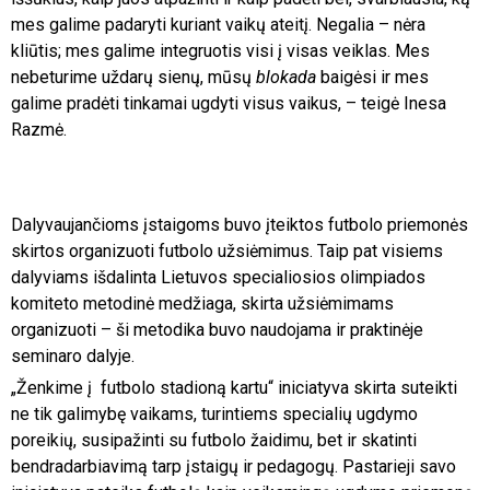
mes galime padaryti kuriant vaikų ateitį. Negalia – nėra
kliūtis; mes galime integruotis visi į visas veiklas. Mes
nebeturime uždarų sienų, mūsų
blokada
baigėsi ir mes
galime pradėti tinkamai ugdyti visus vaikus, – teigė Inesa
Razmė.
Dalyvaujančioms įstaigoms buvo įteiktos futbolo priemonės
skirtos organizuoti futbolo užsiėmimus. Taip pat visiems
dalyviams išdalinta Lietuvos specialiosios olimpiados
komiteto metodinė medžiaga, skirta užsiėmimams
organizuoti – ši metodika buvo naudojama ir praktinėje
seminaro dalyje.
„Ženkime į futbolo stadioną kartu“ iniciatyva skirta suteikti
ne tik galimybę vaikams, turintiems specialių ugdymo
poreikių, susipažinti su futbolo žaidimu, bet ir skatinti
bendradarbiavimą tarp įstaigų ir pedagogų. Pastarieji savo