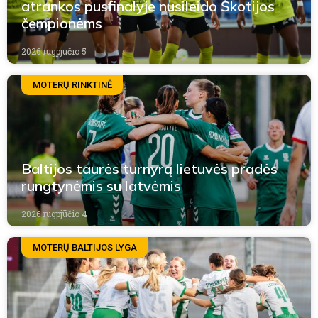
atrankos pusfinalyje nusileido Škotijos
čempionėms
2026 rugpjūčio 5
MOTERŲ RINKTINĖ
Baltijos taurės turnyrą lietuvės pradės
rungtynėmis su latvėmis
2026 rugpjūčio 4
MOTERŲ BALTIJOS LYGA