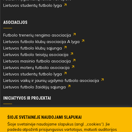
Lietuvos studentų futbolo lyga
ASOCIACIJOS
Futbolo trenerių rengimo asociacija
Lietuvos futbolo klubų asociacija A lyga
Lietuvos futbolo klubų sąjunga
Lietuvos futbolo teisėjų asociacija
Lietuvos masinio futbolo asociacija
Lietuvos moterų futbolo asociacija
Lietuvos studentų futbolo lyga
Lietuvos vaikų ir jaunių ugdymo futbolo asociacija
Lietuvos futbolo žaidėjų sąjunga
INICIATYVOS IR PROJEKTAI
Skautingas Lietuvoje ir užsienyje
Paramos fondai
ŠIOJE SVETAINĖJE NAUDOJAMI SLAPUKAI
Medicinos centras
Šioje svetainėje naudojame slapukus (angl. „cookies“). Jie
padeda atpažinti prisijungusius vartotojus, matuoti auditorijos
Live Your Goals