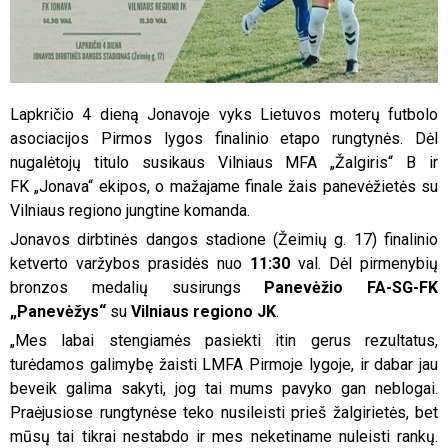
Lapkričio 4 dieną Jonavoje vyks Lietuvos moterų futbolo
asociacijos Pirmos lygos finalinio etapo rungtynės. Dėl
nugalėtojų titulo susikaus Vilniaus MFA „Žalgiris“ B ir
FK „Jonava“ ekipos, o mažajame finale žais panevėžietės su
Vilniaus regiono jungtine komanda.
Jonavos dirbtinės dangos stadione (Žeimių g. 17) finalinio
ketverto varžybos prasidės nuo
11:30
val. Dėl pirmenybių
bronzos medalių susirungs
Panevėžio FA-SG-FK
„Panevėžys“
su
Vilniaus regiono JK
.
„Mes labai stengiamės pasiekti itin gerus rezultatus,
turėdamos galimybę žaisti LMFA Pirmoje lygoje, ir dabar jau
beveik galima sakyti, jog tai mums pavyko gan neblogai.
Praėjusiose rungtynėse teko nusileisti prieš žalgirietės, bet
mūsų tai tikrai nestabdo ir mes neketiname nuleisti rankų.