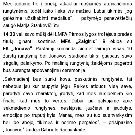
Mes judame tik į priekį, atkakliai ruošiamės ateinančioms
rungtynėms, todėl laiko lieka vis mažiau. Labai tikimės, jog
galėsime užsikabinti medalius“, – pažymėjo panevėžiečių
saugė Marija Stankevičiūtė.
14:30
val. savo mūšį dėl LMFA Pirmos lygos trofėjaus pradės
titulą ginanti sostinės
MFA „Žalgiris“ B
ekipa su
FK „Jonava“
. Pastaroji komanda šiemet laimėjo visas 10
žaistų rungtynių bei Jonavos stadione tikisi gausaus savo
sirgalių palaikymo. Po finalinių rungtynių žaidėjoms pagerbti
bus surengta apdovanojimų ceremonija.
„Sekmadienį bus sunki kova, paskutinės rungtynės, tai
nebebus jau kur taupytis jėgų. Reikės atiduoti visą save,
parodyti savo charakterį, įrodyti, kad mes nusipelnėm šio
finalo, kad mes to vertos. Dabar jau galvojame apie
sekmadienio rungtynes, neslėpsiu, jaučiasi ir jaudulys,
emocijos po truputį kyla. Manau, mes su tuo susitvarkysim
bei, be abejo, tikimės ir norime pergalės“, – prisipažino
„Jonavos“ žaidėja Gabrielė Ragauskaitė.