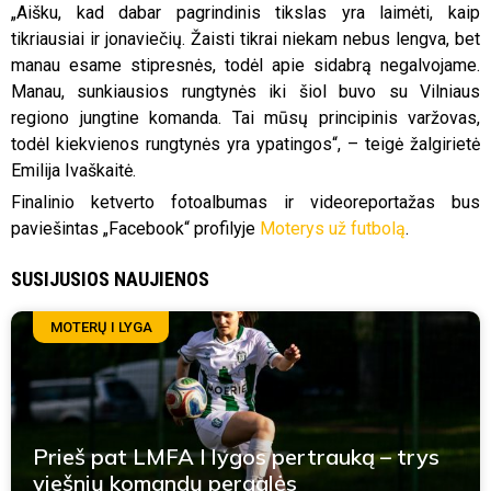
„Aišku, kad dabar pagrindinis tikslas yra laimėti, kaip
tikriausiai ir jonaviečių. Žaisti tikrai niekam nebus lengva, bet
manau esame stipresnės, todėl apie sidabrą negalvojame.
Manau, sunkiausios rungtynės iki šiol buvo su Vilniaus
regiono jungtine komanda. Tai mūsų principinis varžovas,
todėl kiekvienos rungtynės yra ypatingos“, – teigė žalgirietė
Emilija Ivaškaitė.
Finalinio ketverto fotoalbumas ir videoreportažas bus
paviešintas „Facebook“ profilyje
Moterys už futbolą
.
SUSIJUSIOS NAUJIENOS
MOTERŲ I LYGA
Prieš pat LMFA I lygos pertrauką – trys
viešnių komandų pergalės