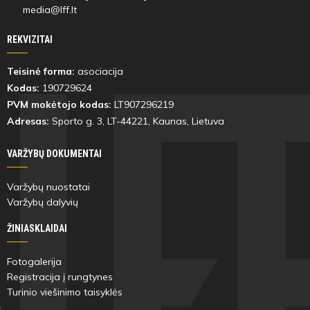
media@lff.lt
REKVIZITAI
Teisinė forma:
asociacija
Kodas:
190729624
PVM mokėtojo kodas:
LT907296219
Adresas:
Sporto g. 3, LT-
44221
, Kaunas, Lietuva
VARŽYBŲ DOKUMENTAI
Varžybų nuostatai
Varžybų dalyvių
ŽINIASKLAIDAI
Fotogalerija
Registracija į rungtynes
Turinio viešinimo taisyklės