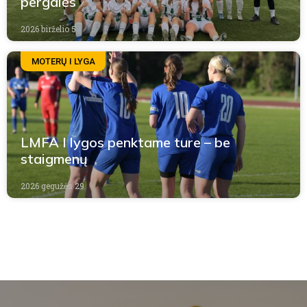
pergalės
2026 birželio 5
MOTERŲ I LYGA
LMFA I lygos penktame ture – be
staigmenų
2026 gegužės 29