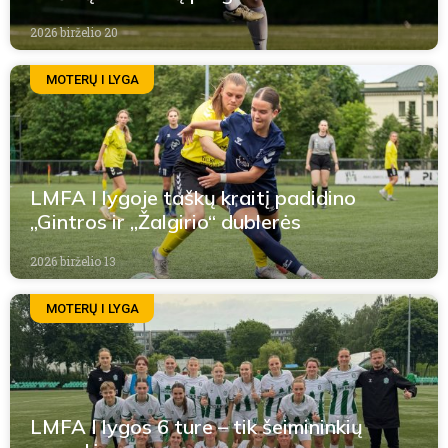
2026 birželio 20
MOTERŲ I LYGA
LMFA I lygoje taškų kraitį padidino
„Gintros ir „Žalgirio“ dublerės
2026 birželio 13
MOTERŲ I LYGA
LMFA I lygos 6 ture – tik šeimininkių