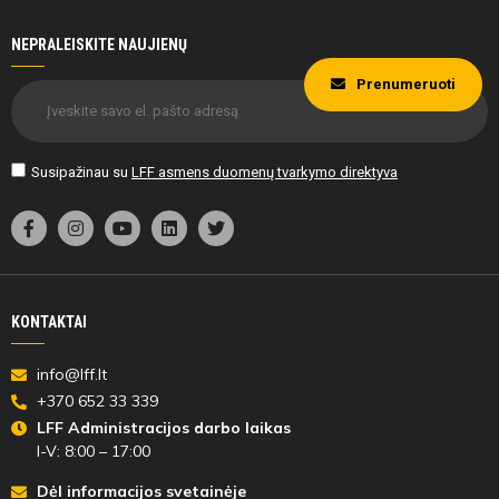
NEPRALEISKITE NAUJIENŲ
Prenumeruoti
Susipažinau su
LFF asmens duomenų tvarkymo direktyva
KONTAKTAI
info@lff.lt
+370 652 33 339
LFF Administracijos darbo laikas
I-V: 8:00 – 17:00
Dėl informacijos svetainėje