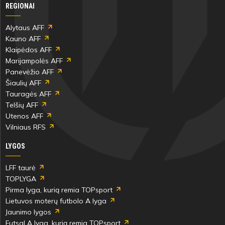
REGIONAI
Alytaus AFF
Kauno AFF
Klaipėdos AFF
Marijampolės AFF
Panevėžio AFF
Šiaulių AFF
Tauragės AFF
Telšių AFF
Utenos AFF
Vilniaus RFS
LYGOS
LFF taurė
TOPLYGA
Pirma lyga, kurią remia TOPsport
Lietuvos moterų futbolo A lyga
Jaunimo lygos
Futsal A lyga, kurią remia TOPsport