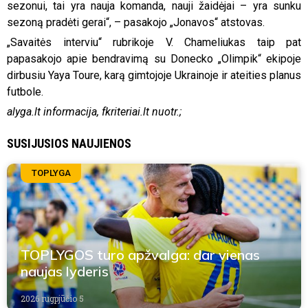
sezonui, tai yra nauja komanda, nauji žaidėjai – yra sunku
sezoną pradėti gerai“, – pasakojo „Jonavos“ atstovas.
„Savaitės interviu“ rubrikoje V. Chameliukas taip pat
papasakojo apie bendravimą su Donecko „Olimpik“ ekipoje
dirbusiu Yaya Toure, karą gimtojoje Ukrainoje ir ateities planus
futbole.
alyga.lt informacija, fkriteriai.lt nuotr.;
SUSIJUSIOS NAUJIENOS
TOPLYGA
TOPLYGOS turo apžvalga: dar vienas
naujas lyderis
2026 rugpjūčio 5