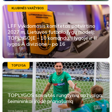
KLUBINĖS VARŽYBOS
LFF Vykdomasis komitetas patvirtino
2027 m. Lietuvos futbolo lygų modelį:
TOPLYGOJE – 10 komandų, I lygoje ir II
lygos A divizione – po 16
2026 rugpjūčio 4
TOPLYGA
TOPLYGOS savaitės rungtynių apžvalga:
šeimininkai įrodė pranašumą
2026 liepos 22