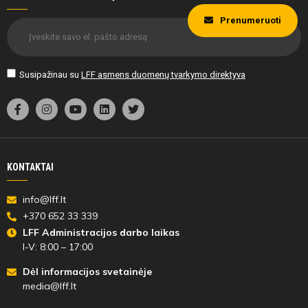
Prenumeruoti
Susipažinau su
LFF asmens duomenų tvarkymo direktyva
KONTAKTAI
info@lff.lt
+370 652 33 339
LFF Administracijos darbo laikas
I-V: 8:00 – 17:00
Dėl informacijos svetainėje
media@lff.lt