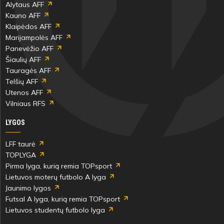
Alytaus AFF
Kauno AFF
Klaipėdos AFF
Marijampolės AFF
Panevėžio AFF
Šiaulių AFF
Tauragės AFF
Telšių AFF
Utenos AFF
Vilniaus RFS
LYGOS
LFF taurė
TOPLYGA
Pirma lyga, kurią remia TOPsport
Lietuvos moterų futbolo A lyga
Jaunimo lygos
Futsal A lyga, kurią remia TOPsport
Lietuvos studentų futbolo lyga