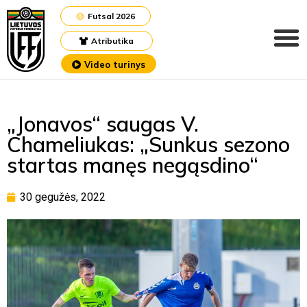
Futsal 2026
Atributika
Video turinys
„Jonavos“ saugas V.
Chameliukas: „Sunkus sezono
startas manęs negąsdino“
30 gegužės, 2022