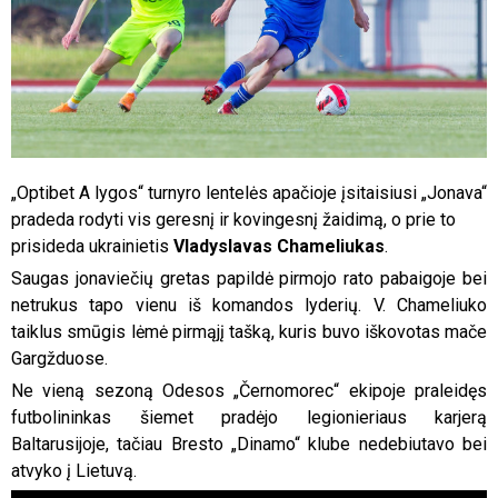
„Optibet A lygos“ turnyro lentelės apačioje įsitaisiusi „Jonava“
pradeda rodyti vis geresnį ir kovingesnį žaidimą, o prie to
prisideda ukrainietis
Vladyslavas Chameliukas
.
Saugas jonaviečių gretas papildė pirmojo rato pabaigoje bei
netrukus tapo vienu iš komandos lyderių. V. Chameliuko
taiklus smūgis lėmė pirmąjį tašką, kuris buvo iškovotas mače
Gargžduose.
Ne vieną sezoną Odesos „Černomorec“ ekipoje praleidęs
futbolininkas šiemet pradėjo legionieriaus karjerą
Baltarusijoje, tačiau Bresto „Dinamo“ klube nedebiutavo bei
atvyko į Lietuvą.