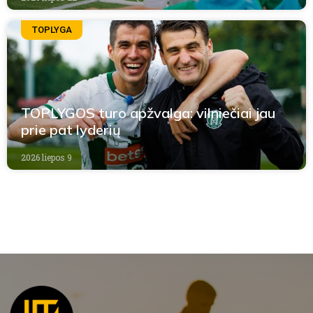
TOPLYGA
TOPLYGOS turo apžvalga: vilniečiai jau
prie pat lyderių
2026 liepos 9