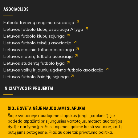
ASOCIACIJOS
Futbolo trenerių rengimo asociacija
Lietuvos futbolo klubų asociacija A lyga
Lietuvos futbolo klubų sąjunga
Lietuvos futbolo teisėjų asociacija
Lietuvos masinio futbolo asociacija
Lietuvos moterų futbolo asociacija
Lietuvos studentų futbolo lyga
Lietuvos vaikų ir jaunių ugdymo futbolo asociacija
Lietuvos futbolo žaidėjų sąjunga
INICIATYVOS IR PROJEKTAI
Skautingas Lietuvoje ir užsienyje
Paramos fondai
ŠIOJE SVETAINĖJE NAUDOJAMI SLAPUKAI
Medicinos centras
Šioje svetainėje naudojame slapukus (angl. „cookies“). Jie
padeda atpažinti prisijungusius vartotojus, matuoti auditorijos
Live Your Goals
dydį ir naršymo įpročius; taip mes galime keisti svetainę, kad ji
būtų jums patogesnė. Plačiau apie tai:
privatumo politika.
© 2022 LIETUVOS FUTBOLO FEDERACIJA. Visos teisės saugomos.