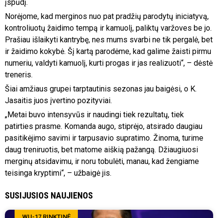
įspūdį.
Norėjome, kad merginos nuo pat pradžių parodytų iniciatyvą,
kontroliuotų žaidimo tempą ir kamuolį, paliktų varžoves be jo.
Prašiau išlaikyti kantrybę, nes mums svarbi ne tik pergalė, bet
ir žaidimo kokybė. Šį kartą parodėme, kad galime žaisti pirmu
numeriu, valdyti kamuolį, kurti progas ir jas realizuoti“, – dėstė
treneris.
Šiai amžiaus grupei tarptautinis sezonas jau baigėsi, o K.
Jasaitis juos įvertino pozityviai.
„Metai buvo intensyvūs ir naudingi tiek rezultatų, tiek
patirties prasme. Komanda augo, stiprėjo, atsirado daugiau
pasitikėjimo savimi ir tarpusavio supratimo. Žinoma, turime
daug treniruotis, bet matome aiškią pažangą. Džiaugiuosi
merginų atsidavimu, ir noru tobulėti, manau, kad žengiame
teisinga kryptimi“, – užbaigė jis.
SUSIJUSIOS NAUJIENOS
WU-17 RINKTINĖ