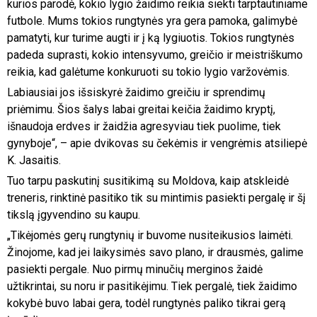
kurios parodė, kokio lygio žaidimo reikia siekti tarptautiniame
futbole. Mums tokios rungtynės yra gera pamoka, galimybė
pamatyti, kur turime augti ir į ką lygiuotis. Tokios rungtynės
padeda suprasti, kokio intensyvumo, greičio ir meistriškumo
reikia, kad galėtume konkuruoti su tokio lygio varžovėmis.
Labiausiai jos išsiskyrė žaidimo greičiu ir sprendimų
priėmimu. Šios šalys labai greitai keičia žaidimo kryptį,
išnaudoja erdves ir žaidžia agresyviau tiek puolime, tiek
gynyboje“, – apie dvikovas su čekėmis ir vengrėmis atsiliepė
K. Jasaitis.
Tuo tarpu paskutinį susitikimą su Moldova, kaip atskleidė
treneris, rinktinė pasitiko tik su mintimis pasiekti pergalę ir šį
tikslą įgyvendino su kaupu.
„Tikėjomės gerų rungtynių ir buvome nusiteikusios laimėti.
Žinojome, kad jei laikysimės savo plano, ir drausmės, galime
pasiekti pergale. Nuo pirmų minučių merginos žaidė
užtikrintai, su noru ir pasitikėjimu. Tiek pergalė, tiek žaidimo
kokybė buvo labai gera, todėl rungtynės paliko tikrai gerą