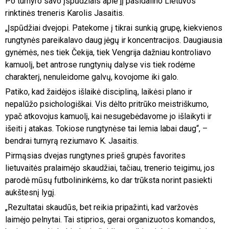
Po turnyro savo įspūdžiais apie jį pasidalino Lietuvos
rinktinės treneris Karolis Jasaitis.
„Įspūdžiai dvejopi. Patekome į tikrai sunkią grupę, kiekvienos
rungtynės pareikalavo daug jėgų ir koncentracijos. Daugiausia
gynėmės, nes tiek Čekija, tiek Vengrija dažniau kontroliavo
kamuolį, bet antrose rungtynių dalyse vis tiek rodėme
charakterį, nenuleidome galvų, kovojome iki galo.
Patiko, kad žaidėjos išlaikė discipliną, laikėsi plano ir
nepalūžo psichologiškai. Vis dėlto pritrūko meistriškumo,
ypač atkovojus kamuolį, kai nesugebėdavome jo išlaikyti ir
išeiti į atakas. Tokiose rungtynėse tai lemia labai daug“, –
bendrai turnyrą reziumavo K. Jasaitis.
Pirmąsias dvejas rungtynes prieš grupės favorites
lietuvaitės pralaimėjo skaudžiai, tačiau, trenerio teigimu, jos
parodė mūsų futbolininkėms, ko dar trūksta norint pasiekti
aukštesnį lygį.
„Rezultatai skaudūs, bet reikia pripažinti, kad varžovės
laimėjo pelnytai. Tai stiprios, gerai organizuotos komandos,