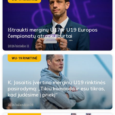
Ištraukti merginų U17 ir U19 Europos
čempionatų atrankų burtai
2026 birželio 11
WU-19 RINKTINĖ
K. Jasaitis įvertino merginų U19 rinktinės
pasirodymą: „Tikiu komanda ir esu tikras,
kad judėsime į priekį“
2026 balandžio 19