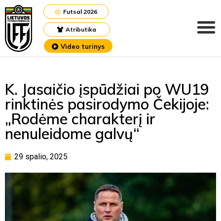
Futsal 2026
Atributika
Video turinys
K. Jasaičio įspūdžiai po WU19
rinktinės pasirodymo Čekijoje:
„Rodėme charakterį ir
nenuleidome galvų“
29 spalio, 2025