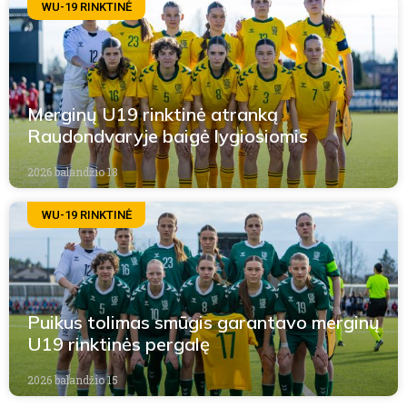
WU-19 RINKTINĖ
Merginų U19 rinktinė atranką
Raudondvaryje baigė lygiosiomis
2026 balandžio 18
WU-19 RINKTINĖ
Puikus tolimas smūgis garantavo merginų
U19 rinktinės pergalę
2026 balandžio 15