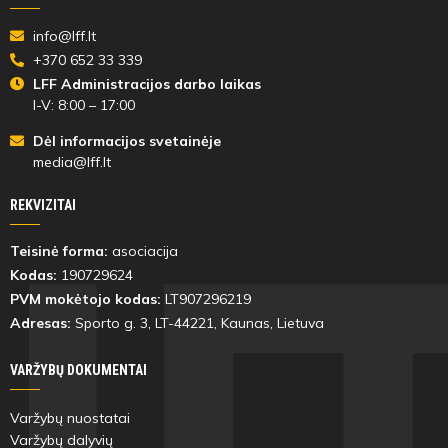
info@lff.lt
+370 652 33 339
LFF Administracijos darbo laikas
I-V: 8:00 – 17:00
Dėl informacijos svetainėje
media@lff.lt
REKVIZITAI
Teisinė forma:
asociacija
Kodas:
190729624
PVM mokėtojo kodas:
LT907296219
Adresas:
Sporto g. 3, LT-
44221
, Kaunas, Lietuva
VARŽYBŲ DOKUMENTAI
Varžybų nuostatai
Varžybų dalyvių