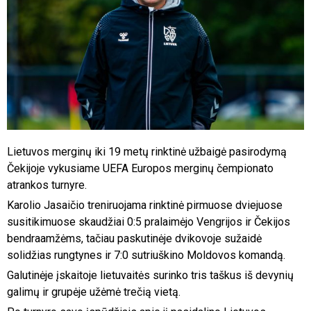
Lietuvos merginų iki 19 metų rinktinė užbaigė pasirodymą
Čekijoje vykusiame UEFA Europos merginų čempionato
atrankos turnyre.
Karolio Jasaičio treniruojama rinktinė pirmuose dviejuose
susitikimuose skaudžiai 0:5 pralaimėjo Vengrijos ir Čekijos
bendraamžėms, tačiau paskutinėje dvikovoje sužaidė
solidžias rungtynes ir 7:0 sutriuškino Moldovos komandą.
Galutinėje įskaitoje lietuvaitės surinko tris taškus iš devynių
galimų ir grupėje užėmė trečią vietą.