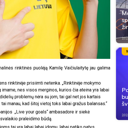
Mo
sp
ži
202
alinės rinktinės puolėją Kamilę Vaičiulaitytę jau galima
ens rinktinėje prisiimti netenka. „Rinktinėje mokymo
Pa
g imame, nes visos merginos, kurios čia ateina yra labai
bu
didelių problemų nėra su jom, tai gal net jos kartais
šv
i manau, kad šitoj vietoj toks labai gražus balansas.“
anijos „Live your goals“ ambasadore ir siekė
2026
isvalaikio praleidimo būdą.
oms tai yra labai labai įdomu, labai patiko patys