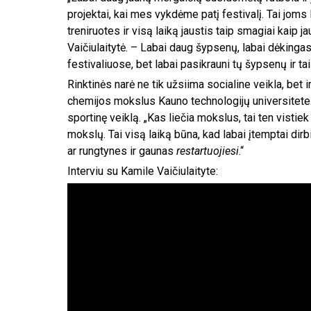
projektai, kai mes vykdėme patį festivalį. Tai joms l
treniruotes ir visą laiką jaustis taip smagiai kaip ja
Vaičiulaitytė. – Labai daug šypsenų, labai dėkinga
festivaliuose, bet labai pasikrauni tų šypsenų ir tai
Rinktinės narė ne tik užsiima socialine veikla, bet 
chemijos mokslus Kauno technologijų universitete. 
sportinę veiklą. „Kas liečia mokslus, tai ten vistiek
mokslų. Tai visą laiką būna, kad labai įtemptai dirbi 
ar rungtynes ir gaunas
restartuojiesi
.“
Interviu su Kamile Vaičiulaityte: