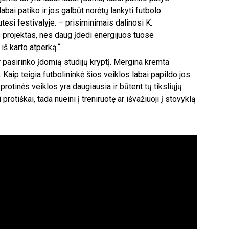
abai patiko ir jos galbūt norėtų lankyti futbolo
utėsi festivalyje. – prisiminimais dalinosi K.
s projektas, nes daug įdedi energijuos tuose
 iš karto atperką.“
ir pasirinko įdomią studijų kryptį. Mergina kremta
Kaip teigia futbolininkė šios veiklos labai papildo jos
 protinės veiklos yra daugiausia ir būtent tų tiksliųjų
protiškai, tada nueini į treniruotę ar išvažiuoji į stovyklą