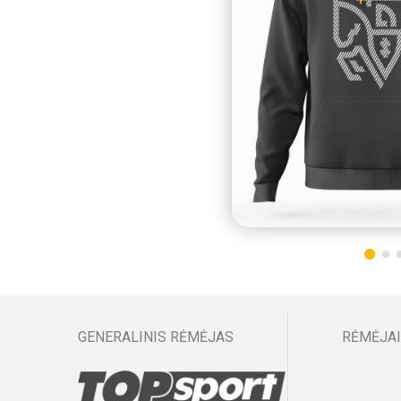
GENERALINIS RĖMĖJAS
RĖMĖJAI