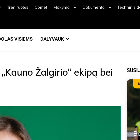
Treniruotės
Comet
Mokymai
Dokumentai
Techninis 
OLAS VISIEMS
DALYVAUK
 „Kauno Žalgirio“ ekipą bei
SUSI
Ba