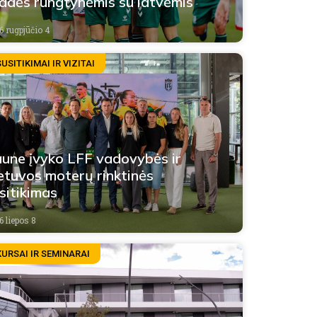
adės rungtynėmis su latvėmis
6 rugpjūčio 4
USITIKIMAI IR VIZITAI
une įvyko LFF vadovybės ir
etuvos moterų rinktinės
sitikimas
6 liepos 8
KURSAI IR SEMINARAI