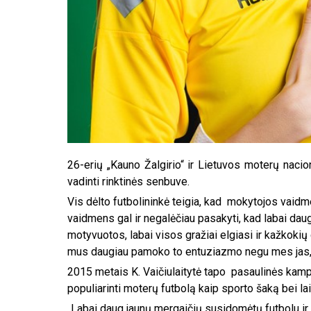
26-erių „Kauno Žalgirio“ ir Lietuvos moterų nacion
vadinti rinktinės senbuve.
Vis dėlto futbolininkė teigia, kad mokytojos vaidm
vaidmens gal ir negalėčiau pasakyti, kad labai dau
motyvuotos, labai visos gražiai elgiasi ir kažkokių 
mus daugiau pamoko to entuziazmo negu mes jas, ta
2015 metais K. Vaičiulaitytė tapo pasaulinės kamp
populiarinti moterų futbolą kaip sporto šaką bei la
„Labai daug jaunų mergaičių susidomėtų futbolu ir j