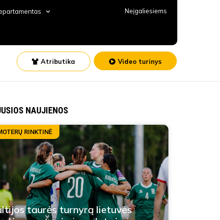
Neįgaliesiems
departamentas
Atributika
Video turinys
JUSIOS NAUJIENOS
MOTERŲ RINKTINĖ
ltijos taurės turnyrą lietuvės