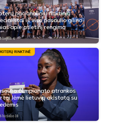
terų nacionalinių rinktinių
ecialistai iš viso pasaulio gilino
nias apie atletinį rengimą
6 liepos 4
MOTERŲ RINKTINĖ
saulio čempionato atrankos
rtai lėmė lietuvių akistatą su
edėmis
 birželio 18