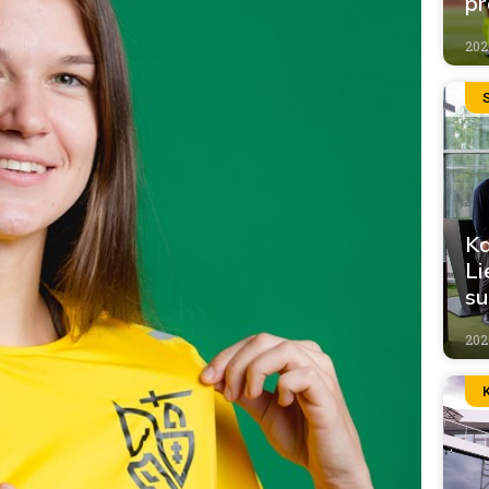
pr
202
S
Ka
Li
su
202