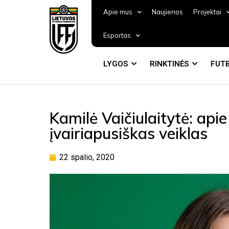
Apie mus
Naujienos
Projektai
Esportas
LYGOS
RINKTINĖS
FUTB
Kamilė Vaičiulaitytė: apie
įvairiapusiškas veiklas
22 spalio, 2020