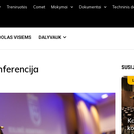
Treniruotės
Comet
Mokymai
Dokumentai
Techninis 
OLAS VISIEMS
DALYVAUK
nferencija
SUSI
Ka
ko