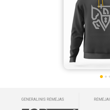
GENERALINIS RĖMĖJAS
RĖMĖJAI