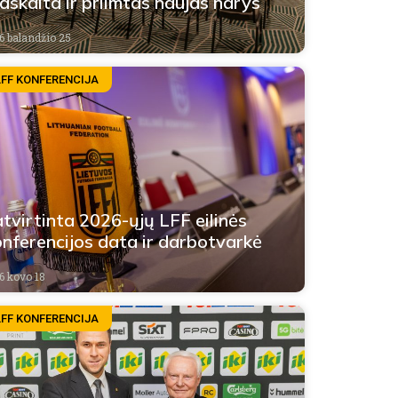
askaita ir priimtas naujas narys
6 balandžio 25
LFF KONFERENCIJA
tvirtinta 2026-ųjų LFF eilinės
nferencijos data ir darbotvarkė
6 kovo 18
LFF KONFERENCIJA