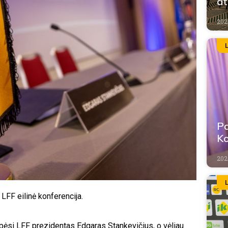
at
202
Pa
Ko
202
FF eilinė konferencija.
ipėsi LFF prezidentas Edgaras Stankevičius, o vėliau