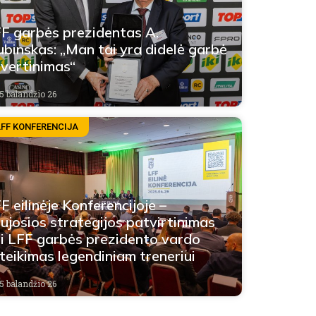
F garbės prezidentas A.
ubinskas: „Man tai yra didelė garbė
 įvertinimas“
5 balandžio 26
LFF KONFERENCIJA
F eilinėje Konferencijoje –
ujosios strategijos patvirtinimas
i LFF garbės prezidento vardo
teikimas legendiniam treneriui
5 balandžio 26