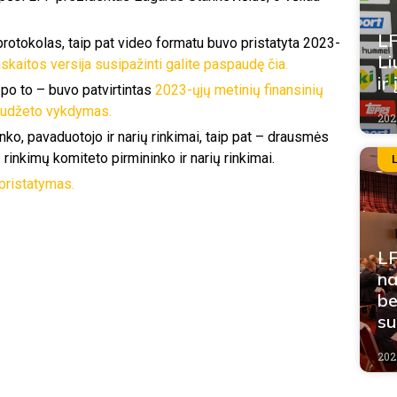
LF
protokolas, taip pat video formatu buvo pristatyta 2023-
Li
skaitos versija susipažinti galite paspaudę čia.
ir
 po to – buvo patvirtintas
2023-ųjų metinių finansinių
iudžeto vykdymas.
202
ko, pavaduotojo ir narių rinkimai, taip pat – drausmės
 rinkimų komiteto pirmininko ir narių rinkimai.
pristatymas.
LF
na
be
su
202