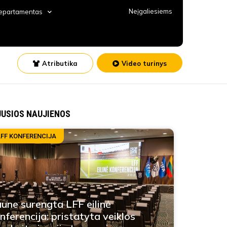
Neįgaliesiems
departamentas
Atributika
Video turinys
JUSIOS NAUJIENOS
LFF KONFERENCIJA
une surengta LFF eilinė
nferencija: pristatyta veiklos