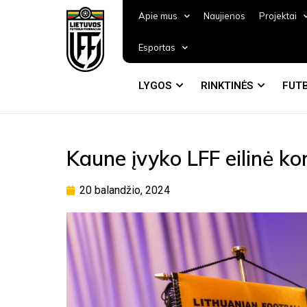
Apie mus
Naujienos
Projektai
Esportas
LYGOS
RINKTINĖS
FUTB
Kaune įvyko LFF eilinė ko
20 balandžio, 2024