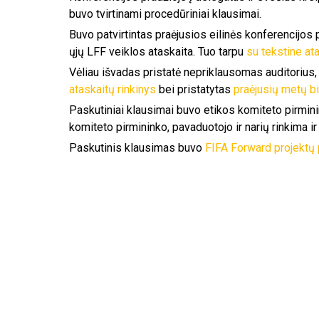
buvo tvirtinami procedūriniai klausimai.
Buvo patvirtintas praėjusios eilinės konferencijos 
ųjų LFF veiklos ataskaita. Tuo tarpu
su tekstine ata
Vėliau išvadas pristatė nepriklausomas auditorius,
ataskaitų rinkinys
bei pristatytas
praėjusių metų b
Paskutiniai klausimai buvo etikos komiteto pirminin
komiteto pirmininko, pavaduotojo ir narių rinkima ir
Paskutinis klausimas buvo
FIFA Forward projektų 