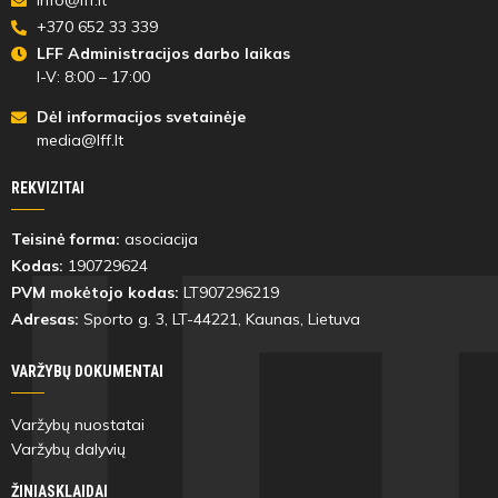
info@lff.lt
+370 652 33 339
LFF Administracijos darbo laikas
I-V: 8:00 – 17:00
Dėl informacijos svetainėje
media@lff.lt
REKVIZITAI
Teisinė forma:
asociacija
Kodas:
190729624
PVM mokėtojo kodas:
LT907296219
Adresas:
Sporto g. 3, LT-
44221
, Kaunas, Lietuva
VARŽYBŲ DOKUMENTAI
Varžybų nuostatai
Varžybų dalyvių
ŽINIASKLAIDAI