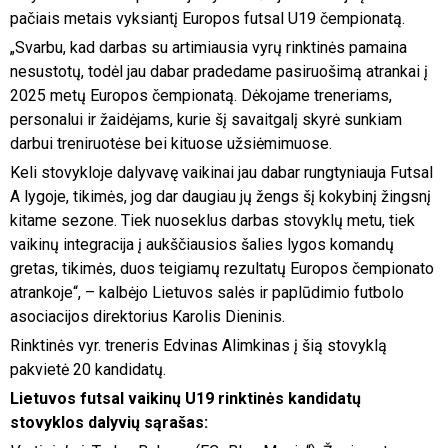
pačiais metais vyksiantį Europos futsal U19 čempionatą.
„Svarbu, kad darbas su artimiausia vyrų rinktinės pamaina
nesustotų, todėl jau dabar pradedame pasiruošimą atrankai į
2025 metų Europos čempionatą. Dėkojame treneriams,
personalui ir žaidėjams, kurie šį savaitgalį skyrė sunkiam
darbui treniruotėse bei kituose užsiėmimuose.
Keli stovykloje dalyvavę vaikinai jau dabar rungtyniauja Futsal
A lygoje, tikimės, jog dar daugiau jų žengs šį kokybinį žingsnį
kitame sezone. Tiek nuoseklus darbas stovyklų metu, tiek
vaikinų integracija į aukščiausios šalies lygos komandų
gretas, tikimės, duos teigiamų rezultatų Europos čempionato
atrankoje“, – kalbėjo Lietuvos salės ir paplūdimio futbolo
asociacijos direktorius Karolis Dieninis.
Rinktinės vyr. treneris Edvinas Alimkinas į šią stovyklą
pakvietė 20 kandidatų.
Lietuvos futsal vaikinų U19 rinktinės kandidatų
stovyklos dalyvių sąrašas: