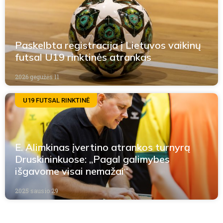
Paskelbta registracija į Lietuvos vaikinų
futsal U19 rinktinės atrankas
2026 gegužės 11
U19 FUTSAL RINKTINĖ
E. Alimkinas įvertino atrankos turnyrą
Druskininkuose: „Pagal galimybes
išgavome visai nemažai“
2025 sausio 29