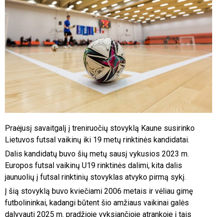
Praėjusį savaitgalį į treniruočių stovyklą Kaune susirinko
Lietuvos futsal vaikinų iki 19 metų rinktinės kandidatai.
Dalis kandidatų buvo šių metų sausį vykusios 2023 m.
Europos futsal vaikinų U19 rinktinės dalimi, kita dalis
jaunuolių į futsal rinktinių stovyklas atvyko pirmą sykį.
Į šią stovyklą buvo kviečiami 2006 metais ir vėliau gimę
futbolininkai, kadangi būtent šio amžiaus vaikinai galės
dalyvauti 2025 m. pradžioje vyksiančioje atrankoje į tais