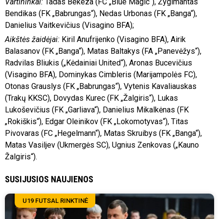
Vartininkai:
Tadas Bekeza (FC „Blue Magic“), Žygimantas
Bendikas (FK „Babrungas“), Nedas Urbonas (FK „Banga“),
Danielius Vaitkevičius (Visagino BFA);
Aikštės žaidėjai:
Kiril Anufrijenko (Visagino BFA), Airik
Balasanov (FK „Banga“), Matas Baltakys (FA „Panevėžys“),
Radvilas Bliukis („Kėdainiai United“), Aronas Bucevičius
(Visagino BFA), Dominykas Cimbleris (Marijampolės FC),
Otonas Grauslys (FK „Babrungas“), Vytenis Kavaliauskas
(Trakų KKSC), Dovydas Kurec (FK „Žalgiris“), Lukas
Lukoševičius (FK „Garliava“), Danielius Mikalkėnas (FK
„Rokiškis“), Edgar Oleinikov (FK „Lokomotyvas“), Titas
Pivovaras (FC „Hegelmann“), Matas Skruibys (FK „Banga“),
Matas Vasiljev (Ukmergės SC), Ugnius Zenkovas („Kauno
Žalgiris“).
SUSIJUSIOS NAUJIENOS
U19 FUTSAL RINKTINĖ