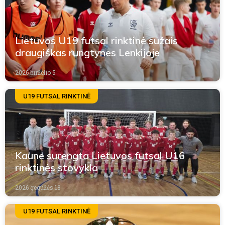
Lietuvos U19 futsal rinktinė sužais
draugiškas rungtynes Lenkijoje
2026 birželio 5
U19 FUTSAL RINKTINĖ
Kaune surengta Lietuvos futsal U16
rinktinės stovykla
2026 gegužės 18
U19 FUTSAL RINKTINĖ