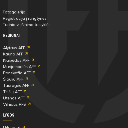
Fotogalerija
Registracija į rungtynes
Turinio viešinimo taisyklės
REGIONAI
Alytaus AFF
Kauno AFF
Klaipėdos AFF
Marijampolės AFF
Panevėžio AFF
Šiaulių AFF
Tauragės AFF
Telšių AFF
Utenos AFF
Vilniaus RFS
LYGOS
LFF taurė