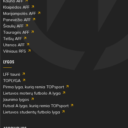
Kauno AFF
Klaipėdos AFF
Marijampolės AFF
Panevėžio AFF
Šiaulių AFF
Tauragės AFF
Telšių AFF
Utenos AFF
Vilniaus RFS
LYGOS
LFF taurė
TOPLYGA
Pirma lyga, kurią remia TOPsport
Lietuvos moterų futbolo A lyga
Jaunimo lygos
Futsal A lyga, kurią remia TOPsport
Lietuvos studentų futbolo lyga