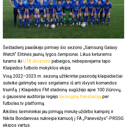
Šeštadienį paaiškėjo pirmieji šio sezono „Samsung Galaxy
Watch“ Elitinės jaunių lygos čempionai. Likus keturiems
turams iki
U18 diviziono
pabaigos, nebepavejama tapo
Klaipėdos futbolo mokyklos ekipa.
Visą 2022–2023 m. sezoną užtikrintai pasirodę klaipėdiečiai
suteikė galimybę savo sirgaliams iš arti išvysti komandos
triumfą. Į Klaipėdos FM stadioną sugūžėjo apie 100 žiūrovų,
o gausesnė auditorija regėjo
tiesioginę transliaciją
per
futbolas.tv platformą.
Aikštės šeimininkai jau pirmąją minutę uždirbo kampinį ir
Nikita Bondarevas nukreipė kamuolį į FA „Panevėžys“-PRSSG
ekipos vartus.