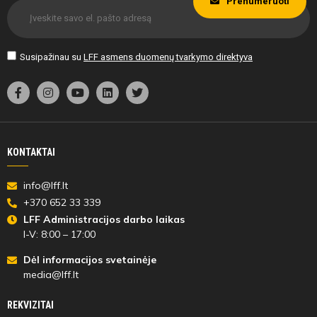
Prenumeruoti
Susipažinau su
LFF asmens duomenų tvarkymo direktyva
KONTAKTAI
info@lff.lt
+370 652 33 339
LFF Administracijos darbo laikas
I-V: 8:00 – 17:00
Dėl informacijos svetainėje
media@lff.lt
REKVIZITAI