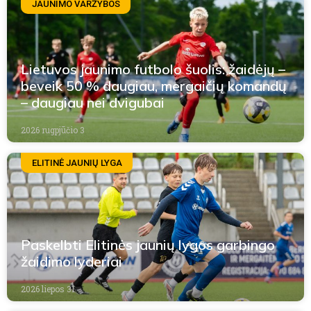
JAUNIMO VARŽYBOS
Lietuvos jaunimo futbolo šuolis: žaidėjų –
beveik 50 % daugiau, mergaičių komandų
– daugiau nei dvigubai
2026 rugpjūčio 3
ELITINĖ JAUNIŲ LYGA
Paskelbti Elitinės jaunių lygos garbingo
žaidimo lyderiai
2026 liepos 31