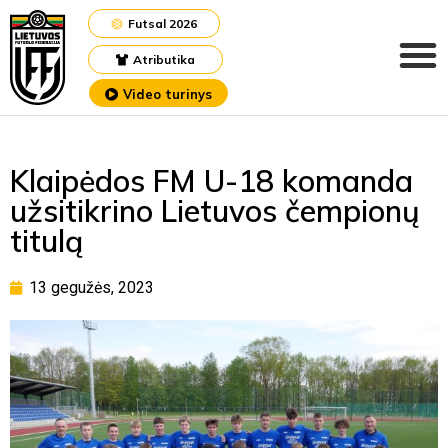
Futsal 2026
Atributika
Video turinys
Klaipėdos FM U-18 komanda
užsitikrino Lietuvos čempionų
titulą
13 gegužės, 2023