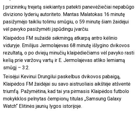
Į prizininkų trejetą siekiantys patekti panevėžiečiai nepabūgo
diviziono lyderių autoriteto. Mantas Malatokas 16 minutę
pasižymėjo taikliu tolimu smūgiu, o 59 minutę šiam žaidėjui
vėl pavyko pasižymėti įspūdingu įvarčiu.
Klaipėdos FM sužaidė sėkmingą atkarpą antro kėlinio
viduryje. Emilijus Jermolajevas 68 minutę išlygino dvikovos
rezultatą, o po dviejų minučių klaipėdiečiams vėl pavyko rasti
kelią prie varžovų vartų ir E. Jermolajevas atliko lemiamą
smūgį – 3:2.
Teisėjui Kevinui Drungilui paskelbus dvikovos pabaigą,
Klaipėdos FM žaidėjai su savo aistruoliais aikštėje atšventė
triumfą. Pažymėtina, kad tai yra pirmasis Klaipėdos futbolo
mokykklos pelnytas čempionų titulas „Samsung Galaxy
Watch“ Elitinės jaunių lygos istorijoje.