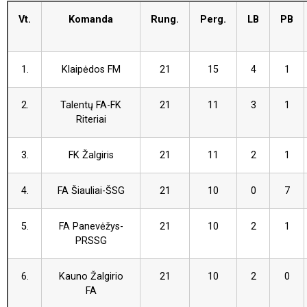
Vt.
Komanda
Rung.
Perg.
LB
PB
1.
Klaipėdos FM
21
15
4
1
2.
Talentų FA-FK
21
11
3
1
Riteriai
3.
FK Žalgiris
21
11
2
1
4.
FA Šiauliai-ŠSG
21
10
0
7
5.
FA Panevėžys-
21
10
2
1
PRSSG
6.
Kauno Žalgirio
21
10
2
0
FA