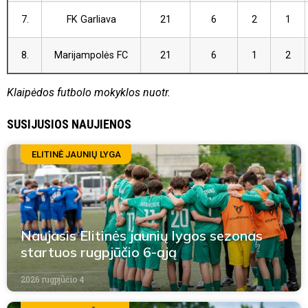
7.
FK Garliava
21
6
2
1
8.
Marijampolės FC
21
6
1
2
Klaipėdos futbolo mokyklos nuotr.
SUSIJUSIOS NAUJIENOS
ELITINĖ JAUNIŲ LYGA
Naujasis Elitinės jaunių lygos sezonas
startuos rugpjūčio 6-ąją
2026 rugpjūčio 4