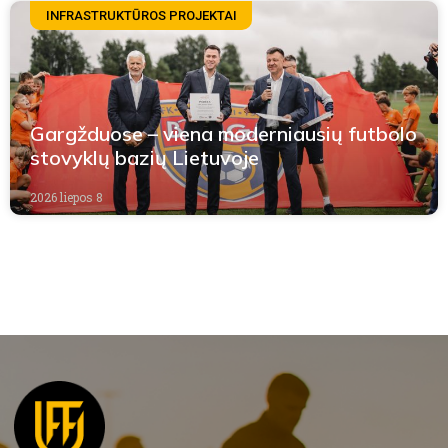
INFRASTRUKTŪROS PROJEKTAI
Gargžduose – viena moderniausių futbolo
stovyklų bazių Lietuvoje
2026 liepos 8