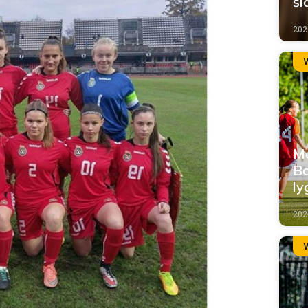
ši
202
Me
Ba
ly
202