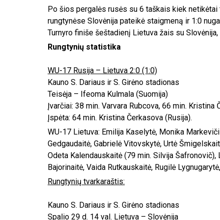
Po šios pergalės rusės su 6 taškais kiek netikėta
rungtynėse Slovėnija pateikė staigmeną ir 1:0 nugal
Turnyro finiše šeštadienį Lietuva žais su Slovėnija, 
Rungtynių statistika
WU-17 Rusija – Lietuva 2:0 (1:0)
Kauno S. Dariaus ir S. Girėno stadionas
Teisėja – Ifeoma Kulmala (Suomija)
Įvarčiai: 38 min. Varvara Rubcova, 66 min. Kristina 
Įspėta: 64 min. Kristina Čerkasova (Rusija).
WU-17 Lietuva: Emilija Kaselytė, Monika Markevičiū
Gedgaudaitė, Gabrielė Vitovskytė, Urtė Šmigelskait
Odeta Kalendauskaitė (79 min. Silvija Šafronovič), 
Bajorinaitė, Vaida Rutkauskaitė, Rugilė Lygnugarytė,
Rungtynių tvarkaraštis:
Kauno S. Dariaus ir S. Girėno stadionas
Spalio 29 d. 14 val. Lietuva – Slovėnija