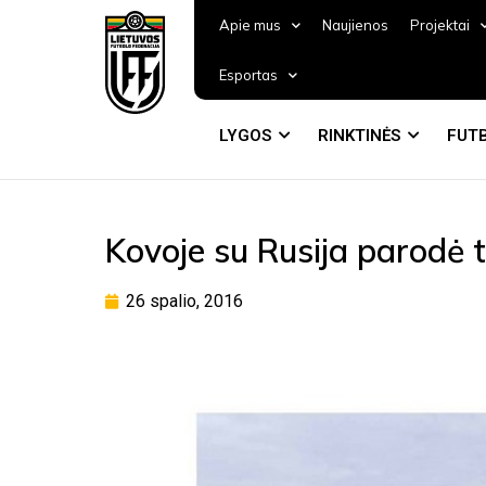
Apie mus
Naujienos
Projektai
Esportas
LYGOS
RINKTINĖS
FUTB
Kovoje su Rusija parodė 
26 spalio, 2016