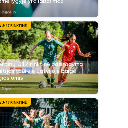
ame lygyje yra labai maži“
6 liepos 15
WU-17 RINKTINĖ
rginų U17 rinktinė pasirodymą
ltijos taurėje Latvijoje baigė
giosiomis
6 liepos 5
WU-17 RINKTINĖ