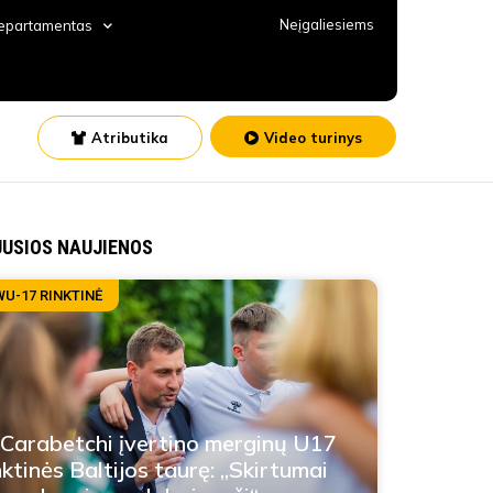
Neįgaliesiems
departamentas
Atributika
Video turinys
JUSIOS NAUJIENOS
WU-17 RINKTINĖ
 Carabetchi įvertino merginų U17
nktinės Baltijos taurę: „Skirtumai