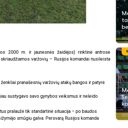
Me
ta
b
202
s 2000 m. ir jaunesnės žaidėjos) rinktinė antrose
skriaudžiamos varžovių – Rusijos komandai nusileista
ženkliai pranašesnių varžovių atakų bangos ir patyrė
Me
li
giau sustygavo savo gynybos veiksmus ir neleido
k
us pralaužė tik standartinė situacija – po baudos
2026
asižymėjo smūgiu galva. Persvarą Rusijos komanda