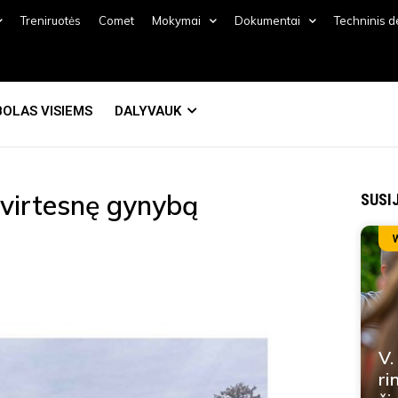
Treniruotės
Comet
Mokymai
Dokumentai
Techninis 
OLAS VISIEMS
DALYVAUK
tvirtesnę gynybą
SUSI
V.
ri