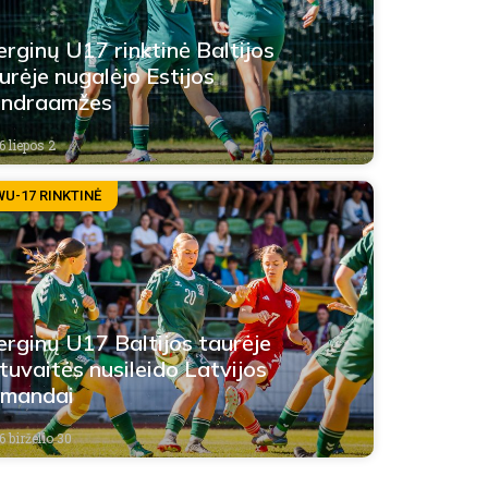
rginų U17 rinktinė Baltijos
urėje nugalėjo Estijos
endraamžes
6 liepos 2
WU-17 RINKTINĖ
rginų U17 Baltijos taurėje
etuvaitės nusileido Latvijos
omandai
 birželio 30