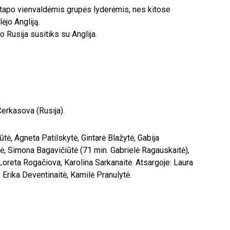
i tapo vienvaldėmis grupės lyderėmis, nes kitose
ėjo Angliją.
o Rusija susitiks su Anglija.
Čerkasova (Rusija).
tė, Agneta Patilskytė, Gintarė Blažytė, Gabija
ė, Simona Bagavičiūtė (71 min. Gabrielė Ragauskaitė),
Loreta Rogačiova, Karolina Sarkanaitė. Atsargoje: Laura
 Erika Deventinaitė, Kamilė Pranulytė.