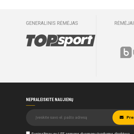
GENERALINIS RĖMĖJAS
RĖMĖJAI
NEPRALEISKITE NAUJIENŲ
Pre
Susipažinau su
LFF asmens duomenų tvarkymo direktyva