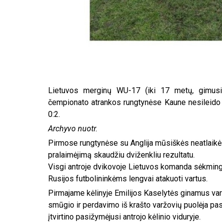
Lietuvos merginų WU-17 (iki 17 metų, gimusio
čempionato atrankos rungtynėse Kaune nesileido 
0:2.
Archyvo nuotr.
Pirmose rungtynėse su Anglija mūsiškės neatlaikė 
pralaimėjimą skaudžiu dviženkliu rezultatu.
Visgi antroje dvikovoje Lietuvos komanda sėkmin
Rusijos futbolininkėms lengvai atakuoti vartus.
Pirmajame kėlinyje Emilijos Kaselytės ginamus vart
smūgio ir perdavimo iš krašto varžovių puolėja p
įtvirtino pasižymėjusi antrojo kėlinio viduryje.