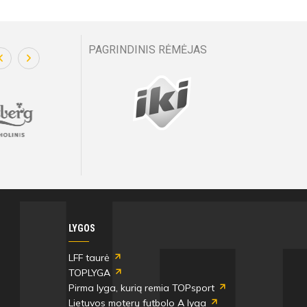
PAGRINDINIS RĖMĖJAS
LYGOS
LFF taurė
TOPLYGA
Pirma lyga, kurią remia TOPsport
Lietuvos moterų futbolo A lyga