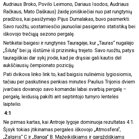
Audriaus Broko, Povilo Leimono, Dariaus Isodos, Audriaus
Račkaus, Mato Daškaus) žaidę joniškiečiai nuo pat rungtynių
pradžios, kai pasižymėjo Pijus Dumalakas, buvo pasmerkti.
Savo ruožtu, uostamiesčio jaunuoliai pasigerino statistiką bei
iškovojo trečiąją sezono pergalę.
Netikėtai baigėsi ir rungtynės Tauragėje, kur „Tauras“ nugalėjo
„Šilutę“ bei ją išstūmė iš prizininkų trejeto. Savo ruožtu, patys
tauragiškiai dar sykį įrodė, kad jie drąsiai gali kautis dėl
aukščiausių čempionato pozicijų.
Pati dvikova linko link to, kad baigsis nulinėmis lygiosiomis,
tačiau per paskutines penkias minutes Paulius Trijonis dviem
įvarčiais dovanojo savo komandai labai svarbią pergalę –
pergalę, leidusią pakilti ant septintojo turnyro lentelės
laiptelio.
4:1
Ne pirmas kartas, kai Antroje lygoje dominuoja rezultatas 4:1.
Šįsyk tokias įtikinamas pergales iškovojo „Atmosfera“,
„Žalgiris“ C ir „Banga“ B. Mažeikiškiams ir gargždiškiams