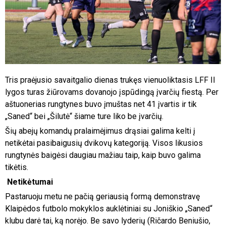
Tris praėjusio savaitgalio dienas trukęs vienuoliktasis LFF II
lygos turas žiūrovams dovanojo įspūdingą įvarčių fiestą. Per
aštuonerias rungtynes buvo įmuštas net 41 įvartis ir tik
„Saned“ bei „Šilutė“ šiame ture liko be įvarčių.
Šių abejų komandų pralaimėjimus drąsiai galima kelti į
netikėtai pasibaigusių dvikovų kategoriją. Visos likusios
rungtynės baigėsi daugiau mažiau taip, kaip buvo galima
tikėtis.
Netikėtumai
Pastaruoju metu ne pačią geriausią formą demonstravę
Klaipėdos futbolo mokyklos auklėtiniai su Joniškio „Saned“
klubu darė tai, ką norėjo. Be savo lyderių (Ričardo Beniušio,