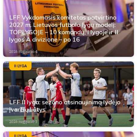
LFF Vykdomasis komitetas patvirtino
2027 m. Lietuvos futbolo lygų modelį:
TOPLYGOJE – 10 komandų, I lygoje ir II
lygos A divizione – po 16
2026 rugpjūčio 4
II LYGA
LFF II lyga: sezono atsinaujinimą lydėjo
įvarčių liūtys
2026 rugpjūčio 3
II LYGA