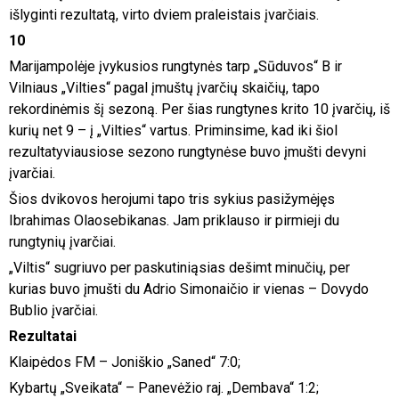
išlyginti rezultatą, virto dviem praleistais įvarčiais.
10
Marijampolėje įvykusios rungtynės tarp „Sūduvos“ B ir
Vilniaus „Vilties“ pagal įmuštų įvarčių skaičių, tapo
rekordinėmis šį sezoną. Per šias rungtynes krito 10 įvarčių, iš
kurių net 9 – į „Vilties“ vartus. Priminsime, kad iki šiol
rezultatyviausiose sezono rungtynėse buvo įmušti devyni
įvarčiai.
Šios dvikovos herojumi tapo tris sykius pasižymėjęs
Ibrahimas Olaosebikanas. Jam priklauso ir pirmieji du
rungtynių įvarčiai.
„Viltis“ sugriuvo per paskutiniąsias dešimt minučių, per
kurias buvo įmušti du Adrio Simonaičio ir vienas – Dovydo
Bublio įvarčiai.
Rezultatai
Klaipėdos FM – Joniškio „Saned“ 7:0;
Kybartų „Sveikata“ – Panevėžio raj. „Dembava“ 1:2;