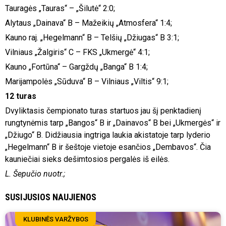
Tauragės „Tauras“ – „Šilutė“ 2:0;
Alytaus „Dainava“ B – Mažeikių „Atmosfera“ 1:4;
Kauno raj. „Hegelmann“ B – Telšių „Džiugas“ B 3:1;
Vilniaus „Žalgiris“ C – FKS „Ukmergė“ 4:1;
Kauno „Fortūna“ – Gargždų „Banga“ B 1:4;
Marijampolės „Sūduva“ B – Vilniaus „Viltis“ 9:1;
12 turas
Dvyliktasis čempionato turas startuos jau šį penktadienį
rungtynėmis tarp „Bangos“ B ir „Dainavos“ B bei „Ukmergės“ ir
„Džiugo“ B. Didžiausia ingtriga laukia akistatoje tarp lyderio
„Hegelmann“ B ir šeštoje vietoje esančios „Dembavos“. Čia
kauniečiai sieks dešimtosios pergalės iš eilės.
L. Šepučio nuotr.;
SUSIJUSIOS NAUJIENOS
KLUBINĖS VARŽYBOS