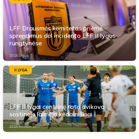
LFF Drausmės komitetas priėmė
sprendimus dėl incidento LFF II lygos
rungtynėse
2026 liepos 7
II LYGA
LFF II lyga: centrinę rato dvikovą
sostinėje laimėjo kėdainiškiai
2026 birželio 29