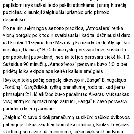
papildomi trys taškai leido pakilti atitinkamai į antrą ir trečią
pozicijas, o jaunieji žalgiriečiai priartėjo prie pirmojo
dešimtuko.
Po ne itin sėkmingos sezono pradžios, „Atmosfera“ renka
vieną pergalę po kitos ir svarbiausiai, kad tai dažniausiai daro
užtikrintai. 11-ajame ture Mažeikių komanda žaidė Alytuje, kur
nugalėjo „Dainavą“ B. Galutinė ryški persvara buvo susikurta
per paskutinį pusvalandį, nes iki tol jos persvara siekė tik 1:0.
Sužaidus 90 minučių, „Atmosferos“ persvara buvo 3:0, o per
pridėtą laiką ekipos apsikeitė tiksliais smūgiais.
Išvykoje tokią pačią pergalę iškovojo ir „Banga“ B, nugalėjusi
„Fortūną“. Gargždiškių ryškų pranašumą įrodo tai, kad jiems
pirmaujant 2:1, iš aikštės buvo pašalintas Aivaras Mukauskas.
Visą antrą kėlinį mažumoje žaidusi „Banga“ B savo persvarą
padidino dviem įvarčiais.
„Žalgiris“ C savo didelį pranašumą susikūrė pačioje dvikovos
pabaigoje. Likus žaisti aštuoniolikai minučių, Kirilas Levšinas
skirtumą sumažino iki minimumo, tačiau vėlesni bandymai