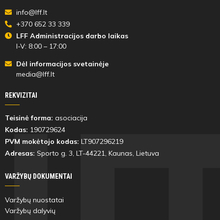
info@lff.lt
+370 652 33 339
LFF Administracijos darbo laikas
I-V: 8:00 – 17:00
Dėl informacijos svetainėje
media@lff.lt
REKVIZITAI
Teisinė forma:
asociacija
Kodas:
190729624
PVM mokėtojo kodas:
LT907296219
Adresas:
Sporto g. 3, LT-
44221
, Kaunas, Lietuva
VARŽYBŲ DOKUMENTAI
Varžybų nuostatai
Varžybų dalyvių