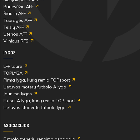
Panevėžio AFF
Šiaulių AFF
Tauragės AFF
Telšių AFF
Utenos AFF
Vilniaus RFS
LYGOS
LFF taurė
TOPLYGA
Pirma lyga, kurią remia TOPsport
Lietuvos moterų futbolo A lyga
Jaunimo lygos
Futsal A lyga, kurią remia TOPsport
Lietuvos studentų futbolo lyga
ASOCIACIJOS
Futbolo trenerių rengimo asociacija