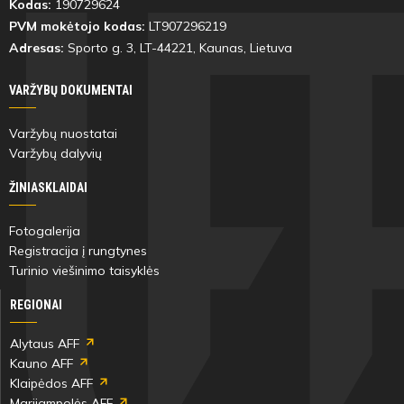
Kodas:
190729624
PVM mokėtojo kodas:
LT907296219
Adresas:
Sporto g. 3, LT-
44221
, Kaunas, Lietuva
VARŽYBŲ DOKUMENTAI
Varžybų nuostatai
Varžybų dalyvių
ŽINIASKLAIDAI
Fotogalerija
Registracija į rungtynes
Turinio viešinimo taisyklės
REGIONAI
Alytaus AFF
Kauno AFF
Klaipėdos AFF
Marijampolės AFF