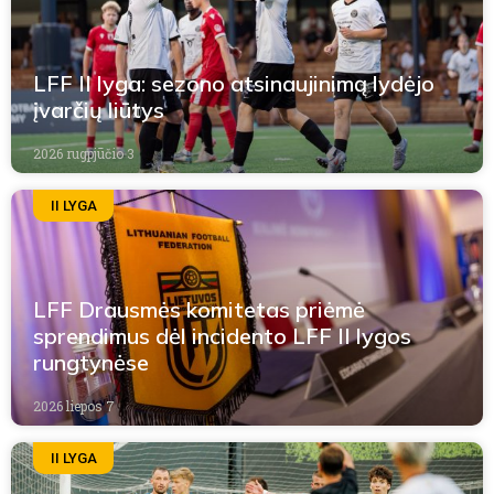
LFF II lyga: sezono atsinaujinimą lydėjo
įvarčių liūtys
2026 rugpjūčio 3
II LYGA
LFF Drausmės komitetas priėmė
sprendimus dėl incidento LFF II lygos
rungtynėse
2026 liepos 7
II LYGA