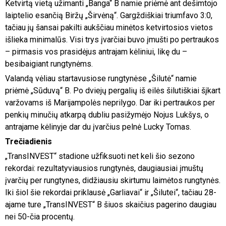
Ketvirtą vietą užimanti „Banga“ B namie priėmė ant dešimtojo
laiptelio esančią Biržų „Širvėną“. Gargždiškiai triumfavo 3:0,
tačiau jų šansai pakilti aukščiau minėtos ketvirtosios vietos
išlieka minimalūs. Visi trys įvarčiai buvo įmušti po pertraukos
– pirmasis vos prasidėjus antrajam kėliniui, likę du –
besibaigiant rungtynėms.
Valandą vėliau startavusiose rungtynėse „Šilutė“ namie
priėmė „Sūduvą“ B. Po dviejų pergalių iš eilės šilutiškiai šįkart
varžovams iš Marijampolės neprilygo. Dar iki pertraukos per
penkių minučių atkarpą dubliu pasižymėjo Nojus Lukšys, o
antrajame kėlinyje dar du įvarčius pelnė Lucky Tomas.
Trečiadienis
„TransINVEST“ stadione užfiksuoti net keli šio sezono
rekordai: rezultatyviausios rungtynės, daugiausiai įmuštų
įvarčių per rungtynes, didžiausiu skirtumu laimėtos rungtynės.
Iki šiol šie rekordai priklausė „Garliavai“ ir „Šilutei“, tačiau 28-
ajame ture „TransINVEST“ B šiuos skaičius pagerino daugiau
nei 50-čia procentų.