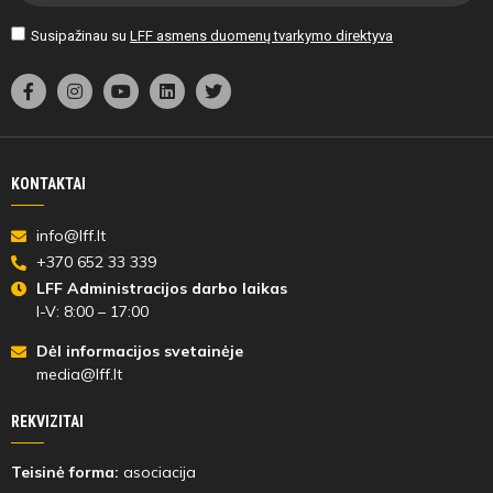
Susipažinau su
LFF asmens duomenų tvarkymo direktyva
KONTAKTAI
info@lff.lt
+370 652 33 339
LFF Administracijos darbo laikas
I-V: 8:00 – 17:00
Dėl informacijos svetainėje
media@lff.lt
REKVIZITAI
Teisinė forma:
asociacija