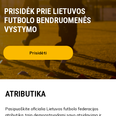
PRISIDĖK PRIE LIETUVOS
FUTBOLO BENDRUOMENĖS
VYSTYMO
Prisidėti
ATRIBUTIKA
Pasipuoškite oficialia Lietuvos futbolo federacijos
atributika, taip demonstruodami savo atsidavimą ir