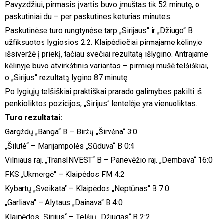
Pavyzdžiui, pirmasis įvartis buvo įmuštas tik 52 minutę, o
paskutiniai du – per paskutines keturias minutes.
Paskutinėse turo rungtynėse tarp „Sirijaus“ ir „Džiugo“ B
užfiksuotos lygiosios 2:2. Klaipėdiečiai pirmajame kėlinyje
išsiveržė į priekį, tačiau svečiai rezultatą išlygino. Antrajame
kėlinyje buvo atvirkštinis variantas – pirmieji mušė telšiškiai,
o „Sirijus“ rezultatą lygino 87 minutę.
Po lygiųjų telšiškiai praktiškai prarado galimybes pakilti iš
penkioliktos pozicijos, „Sirijus“ lentelėje yra vienuoliktas.
Turo rezultatai:
Gargždų „Banga“ B – Biržų „Širvėna“ 3:0
„Šilutė“ – Marijampolės „Sūduva“ B 0:4
Vilniaus raj. „TransINVEST“ B – Panevėžio raj. „Dembava“ 16:0
FKS „Ukmergė“ – Klaipėdos FM 4:2
Kybartų „Sveikata“ – Klaipėdos „Neptūnas“ B 7:0
„Garliava“ – Alytaus „Dainava“ B 4:0
Klaipėdos „Sirijus“ – Telšių „Džiugas“ B 2:2