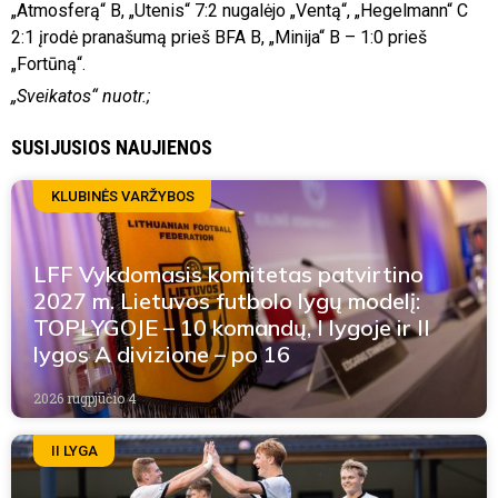
„Atmosferą“ B, „Utenis“ 7:2 nugalėjo „Ventą“, „Hegelmann“ C
2:1 įrodė pranašumą prieš BFA B, „Minija“ B – 1:0 prieš
„Fortūną“.
„Sveikatos“ nuotr.;
SUSIJUSIOS NAUJIENOS
KLUBINĖS VARŽYBOS
LFF Vykdomasis komitetas patvirtino
2027 m. Lietuvos futbolo lygų modelį:
TOPLYGOJE – 10 komandų, I lygoje ir II
lygos A divizione – po 16
2026 rugpjūčio 4
II LYGA