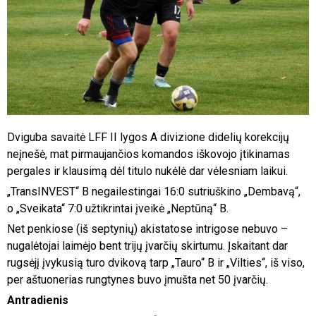
Dviguba savaitė LFF II lygos A divizione didelių korekcijų
neįnešė, mat pirmaujančios komandos iškovojo įtikinamas
pergales ir klausimą dėl titulo nukėlė dar vėlesniam laikui.
„TransINVEST“ B negailestingai 16:0 sutriuškino „Dembavą“,
o „Sveikata“ 7:0 užtikrintai įveikė „Neptūną“ B.
Net penkiose (iš septynių) akistatose intrigose nebuvo –
nugalėtojai laimėjo bent trijų įvarčių skirtumu. Įskaitant dar
rugsėjį įvykusią turo dvikovą tarp „Tauro“ B ir „Vilties“, iš viso,
per aštuonerias rungtynes buvo įmušta net 50 įvarčių.
Antradienis