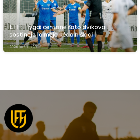
LFF II lyga: centrinę rato dvikovą
sostinėje laimėjo kėdainiškiai
2026 birželio 29