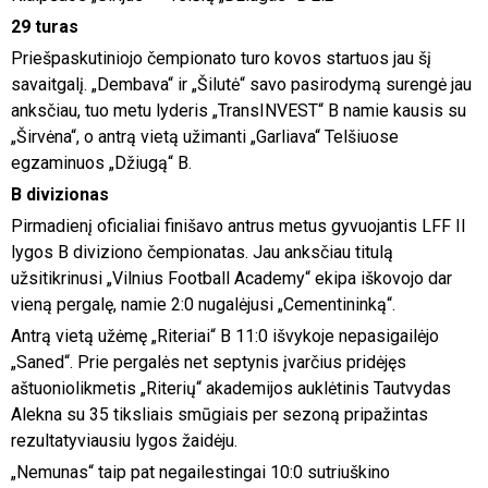
29 turas
Priešpaskutiniojo čempionato turo kovos startuos jau šį
savaitgalį. „Dembava“ ir „Šilutė“ savo pasirodymą surengė jau
anksčiau, tuo metu lyderis „TransINVEST“ B namie kausis su
„Širvėna“, o antrą vietą užimanti „Garliava“ Telšiuose
egzaminuos „Džiugą“ B.
B divizionas
Pirmadienį oficialiai finišavo antrus metus gyvuojantis LFF II
lygos B diviziono čempionatas. Jau anksčiau titulą
užsitikrinusi „Vilnius Football Academy“ ekipa iškovojo dar
vieną pergalę, namie 2:0 nugalėjusi „Cementininką“.
Antrą vietą užėmę „Riteriai“ B 11:0 išvykoje nepasigailėjo
„Saned“. Prie pergalės net septynis įvarčius pridėjęs
aštuoniolikmetis „Riterių“ akademijos auklėtinis Tautvydas
Alekna su 35 tiksliais smūgiais per sezoną pripažintas
rezultatyviausiu lygos žaidėju.
„Nemunas“ taip pat negailestingai 10:0 sutriuškino