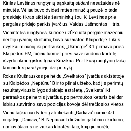
Kirilas Levšinas rungtynių sąskaitą
atidarė
nesužaidės nė
minutės. Vėliau buvo dvidešimties minučių pauzė, o tada
prasidėjo tikras aikštės šeimininkų šou. K. Levšinas prie
pergalės pridėjo penkis įvarčius, Valdas Jašmontas – tris.
Vienintelės rungtynės, kuriose užfiksuota pergalė mažesniu
nei trijų įvarčių skirtumu, buvo sužaistos Klaipėdoje. Likus
dvylikai minučių iki pertraukos, „Ukmergė“ 3:1 pirmavo prieš
Klaipėdos FM, tačiau tuomet prieš save raudoną kortelę
išvydo ukmergiškis Ignas Kružikas. Per likusį rungtynių laiką
komandos pasižymėjo dar po sykį.
Rokas Krušnauskas pelnė du „Sveikatos“ įvarčius akistatoje
su Klaipėdos „Neptūnu“ B ir to pilnai užteko, kad jis perimtų
rezultatyviausio lygos žaidėjo estafetę. „Sveikata“ iki
pertraukos pelnė tris įvarčius, po pertraukos keturis bei dar
labiau sutvirtino savo pozicijas kovoje dėl trečiosios vietos.
Vienu tašku nuo lyderių atsiliekanti „Garliava“ namie 4:0
nugalėjo „Dainavą“ B. Nepaisant didžiulio galutinio skirtumo,
garliaviškiams ne viskas klostėsi taip, kaip jie norėtų.