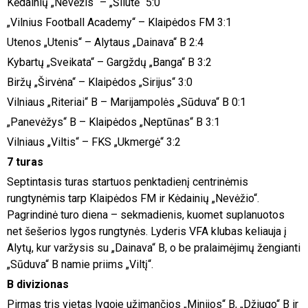
Kėdainių „Nevėžis“ – „Šilutė“ 5:0
„Vilnius Football Academy“ – Klaipėdos FM 3:1
Utenos „Utenis“ – Alytaus „Dainava“ B 2:4
Kybartų „Sveikata“ – Gargždų „Banga“ B 3:2
Biržų „Širvėna“ – Klaipėdos „Sirijus“ 3:0
Vilniaus „Riteriai“ B – Marijampolės „Sūduva“ B 0:1
„Panevėžys“ B – Klaipėdos „Neptūnas“ B 3:1
Vilniaus „Viltis“ – FKS „Ukmergė“ 3:2
7 turas
Septintasis turas startuos penktadienį centrinėmis
rungtynėmis tarp Klaipėdos FM ir Kėdainių „Nevėžio“.
Pagrindinė turo diena – sekmadienis, kuomet suplanuotos
net šešerios lygos rungtynės. Lyderis VFA klubas keliauja į
Alytų, kur varžysis su „Dainava“ B, o be pralaimėjimų žengianti
„Sūduva“ B namie priims „Viltį“.
B divizionas
Pirmas tris vietas lygoje užimančios „Minijos“ B, „Džiugo“ B ir