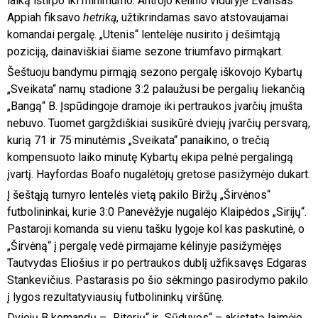
laiką ištirpo iki minimumo. Antrojo kėlinio viduryje Evansas
Appiah fiksavo
hetriką
, užtikrindamas savo atstovaujamai
komandai pergalę. „Utenis“ lentelėje nusirito į dešimtąją
poziciją, dainaviškiai šiame sezone triumfavo pirmąkart.
Šeštuoju bandymu pirmąją sezono pergalę iškovojo Kybartų
„Sveikata“ namų stadione 3:2 palaužusi be pergalių liekančią
„Bangą“ B. Įspūdingoje dramoje iki pertraukos įvarčių įmušta
nebuvo. Tuomet gargždiškiai susikūrė dviejų įvarčių persvarą,
kurią 71 ir 75 minutėmis „Sveikata“ panaikino, o trečią
kompensuoto laiko minutę Kybartų ekipa pelnė pergalingą
įvartį. Hayfordas Boafo nugalėtojų gretose pasižymėjo dukart.
Į šeštąją turnyro lentelės vietą pakilo Biržų „Širvėnos“
futbolininkai, kurie 3:0 Panevėžyje nugalėjo Klaipėdos „Sirijų“.
Pastaroji komanda su vienu tašku lygoje kol kas paskutinė, o
„Širvėną“ į pergalę vedė pirmajame kėlinyje pasižymėjęs
Tautvydas Eliošius ir po pertraukos dublį užfiksavęs Edgaras
Stankevičius. Pastarasis po šio sėkmingo pasirodymo pakilo
į lygos rezultatyviausių futbolininkų viršūnę.
Dviejų B komandų – „Riterių“ ir „Sūduvos“ – akistatą laimėjo