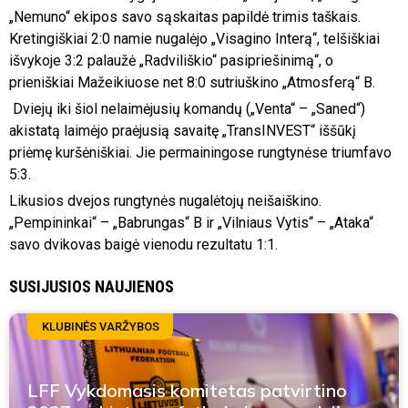
„Nemuno“ ekipos savo sąskaitas papildė trimis taškais.
Kretingiškiai 2:0 namie nugalėjo „Visagino Interą“, telšiškiai
išvykoje 3:2 palaužė „Radviliškio“ pasipriešinimą“, o
prieniškiai Mažeikiuose net 8:0 sutriuškino „Atmosferą“ B.
Dviejų iki šiol nelaimėjusių komandų („Venta“ – „Saned“)
akistatą laimėjo praėjusią savaitę „TransINVEST“ iššūkį
priėmę kuršėniškiai. Jie permainingose rungtynėse triumfavo
5:3.
Likusios dvejos rungtynės nugalėtojų neišaiškino.
„Pempininkai“ – „Babrungas“ B ir „Vilniaus Vytis“ – „Ataka“
savo dvikovas baigė vienodu rezultatu 1:1.
SUSIJUSIOS NAUJIENOS
KLUBINĖS VARŽYBOS
LFF Vykdomasis komitetas patvirtino