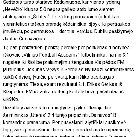
Šeštasis turas startavo Kėdainiuose, kur vienas lyderių
„Nevėžio“ klubas 5:0 nepasigailėjo stabilumo šiemet
stokojančios „Šilutės“. Prieš turą pirmuosius (ir kol kas
vienintelius) taškus praradę kėdainiškiai šįsyk iki pertraukos
įmušė du, po pertraukos – dar tris įvarčius. Dubliu pasižymėjo
Justas Česnavičius.
Tą patį penktadienį penktą pergalę per penkerias rungtynes
iškovojo „Vilnius Football Academy“ futbolininkai, namie 3:1
nugalėję iki šiol be pralaimėjimų žengusius Klaipėdos FM
jaunuolius. Jokūbas Vėžys ir Serge‘as Nyuiadzi šeimininkams
sukūrė dviejų įvarčių persvarą, kuri išliko pasibaigus
rungtynėms. Tiesa, esant rezultatui 2:1, Erikas Gėrikas iš
Klaipėdos FM už antrą geltoną kortelę buvo pašalintas iš
aikštės.
Rezultatyviausios turo rungtynės įvyko Utenoje, kur
šeimininkas „Utenis“ 2:4 turėjo pripažinti „Dainavos“ B
komandos pranašumą. Per pusvalandį alytiškiai susikrovė
trijų įvarčių pranašumą, kuris per pirmo kėlinio kompensuotą