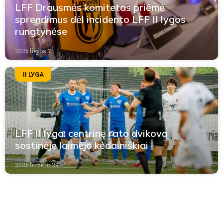
LFF Drausmės komitetas priėmė
sprendimus dėl incidento LFF II lygos
rungtynėse
2026 liepos 7
II LYGA
LFF II lyga: centrinę rato dvikovą
sostinėje laimėjo kėdainiškiai
2026 birželio 29