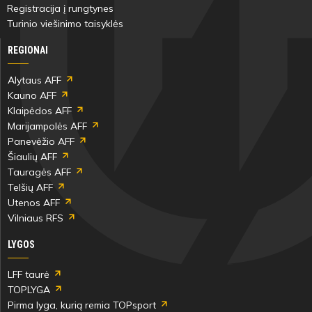
Registracija į rungtynes
Turinio viešinimo taisyklės
REGIONAI
Alytaus AFF
Kauno AFF
Klaipėdos AFF
Marijampolės AFF
Panevėžio AFF
Šiaulių AFF
Tauragės AFF
Telšių AFF
Utenos AFF
Vilniaus RFS
LYGOS
LFF taurė
TOPLYGA
Pirma lyga, kurią remia TOPsport