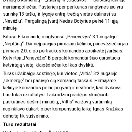
marijampoliečiai. Pastarieji per penkerias rungtynes jau yra
surinkę 13 taškų ir lygoje antrą-trečią vietas dalinasi su
„Nevėžiu“. Pergalingą įvartį Nedas Botyrius pelnė 11-ąją
minutę.
Kitose B komandų rungtynėse „Panevėžys“ 3:1 nugalėjo
„Neptūną“. Dar neįpusėjus pirmajam kėliniui, panevėžiečiai jau
pirmavo 2:0, o po pertraukos komandos apsikeitė įvarčiais.
Ketvirtoji „Panevėžio“ B pergalė komandai šiuo garantuoja
ketvirtąją vietą, klaipėdiečiai kol kas dvylikti.
Turas užsibaigė sostinėje, kur vietos „Viltis“ 3:2 nugalėjo
„Ukmergę“ bei pasivijo šią komandą taškais. Pirmajame
kėlinyje komandos pelnė po įvartį ir neatrodė, kad dvikova
bus tokia rezultatyvi. Laikrodžiui pradėjus skaičiuoti
paskutines dešimt minučių, „Viltis“ varžovų vartininką
nuginklavo dukart, o per kompensuotą laiką Ignas Kružikas
deficitą tik sušvelnino.
Turo rezultatai