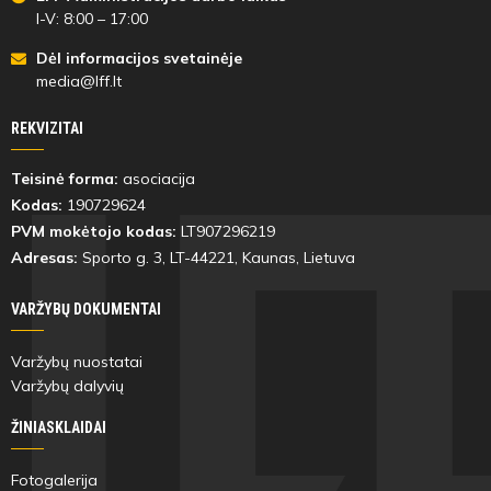
I-V: 8:00 – 17:00
Dėl informacijos svetainėje
media@lff.lt
REKVIZITAI
Teisinė forma:
asociacija
Kodas:
190729624
PVM mokėtojo kodas:
LT907296219
Adresas:
Sporto g. 3, LT-
44221
, Kaunas, Lietuva
VARŽYBŲ DOKUMENTAI
Varžybų nuostatai
Varžybų dalyvių
ŽINIASKLAIDAI
Fotogalerija