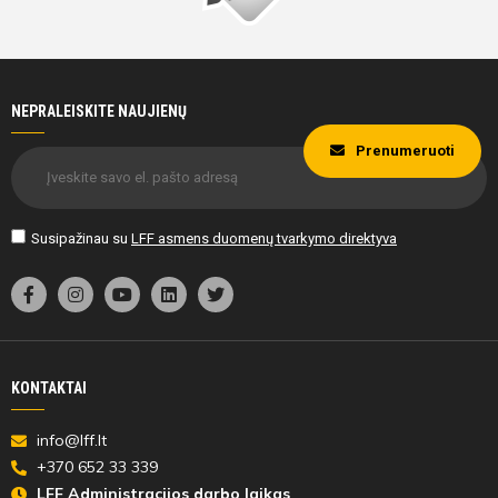
NEPRALEISKITE NAUJIENŲ
Prenumeruoti
Susipažinau su
LFF asmens duomenų tvarkymo direktyva
KONTAKTAI
info@lff.lt
+370 652 33 339
LFF Administracijos darbo laikas