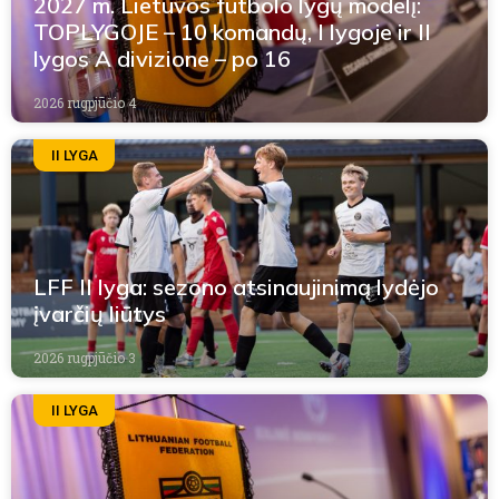
2027 m. Lietuvos futbolo lygų modelį:
TOPLYGOJE – 10 komandų, I lygoje ir II
lygos A divizione – po 16
2026 rugpjūčio 4
II LYGA
LFF II lyga: sezono atsinaujinimą lydėjo
įvarčių liūtys
2026 rugpjūčio 3
II LYGA