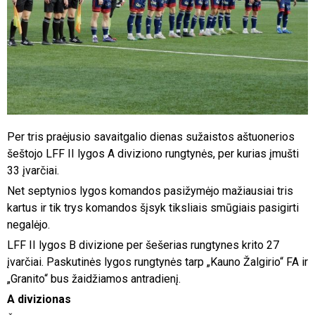
Per tris praėjusio savaitgalio dienas sužaistos aštuonerios
šeštojo LFF II lygos A diviziono rungtynės, per kurias įmušti
33 įvarčiai.
Net septynios lygos komandos pasižymėjo mažiausiai tris
kartus ir tik trys komandos šįsyk tiksliais smūgiais pasigirti
negalėjo.
LFF II lygos B divizione per šešerias rungtynes krito 27
įvarčiai. Paskutinės lygos rungtynės tarp „Kauno Žalgirio“ FA ir
„Granito“ bus žaidžiamos antradienį.
A divizionas