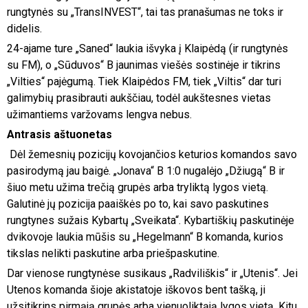
rungtynės su „TransINVEST“, tai tas pranašumas ne toks ir
didelis.
24-ajame ture „Saned“ laukia išvyka į Klaipėdą (ir rungtynės
su FM), o „Sūduvos“ B jaunimas viešės sostinėje ir tikrins
„Vilties“ pajėgumą. Tiek Klaipėdos FM, tiek „Viltis“ dar turi
galimybių prasibrauti aukščiau, todėl aukštesnes vietas
užimantiems varžovams lengva nebus.
Antrasis aštuonetas
Dėl žemesnių pozicijų kovojančios keturios komandos savo
pasirodymą jau baigė. „Jonava“ B 1:0 nugalėjo „Džiugą“ B ir
šiuo metu užima trečią grupės arba tryliktą lygos vietą.
Galutinė jų pozicija paaiškės po to, kai savo paskutines
rungtynes sužais Kybartų „Sveikata“. Kybartiškių paskutinėje
dvikovoje laukia mūšis su „Hegelmann“ B komanda, kurios
tikslas nelikti paskutine arba priešpaskutine.
Dar vienose rungtynėse susikaus „Radviliškis“ ir „Utenis“. Jei
Utenos komanda šioje akistatoje iškovos bent tašką, ji
užsitikrins pirmąją grupės arba vienuoliktąją lygos vietą. Kitu