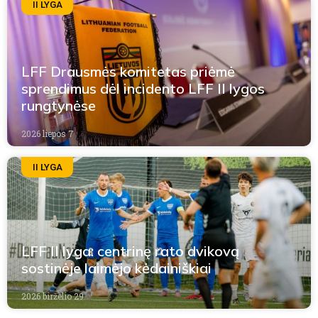
II LYGA
LFF Drausmės komitetas priėmė
sprendimus dėl incidento LFF II lygos
rungtynėse
2026 liepos 7
II LYGA
LFF II lyga: centrinę rato dvikovą
sostinėje laimėjo kėdainiškiai
2026 birželio 29