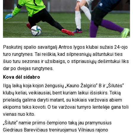
Paskutinį spalio savaitgalį Antros lygos klubai sužais 24-ojo
turo rungtynes. Tai reiškia, kad silpnesniųjų aštuntukui ties
šiuo turu sezonas ir užsibaigs, o stipriausiųjų dešimtukui liks
dar po dvejas rungtynes.
Kova dėl sidabro
Ilgą laiką koja kojon žengusių „Kauno Žalgirio“ B ir „Šilutės“
klubų keliai, veikiausiai, bent kuriam laikui išsiskirs. Tokią
prielaidą galima daryti matant, su kokiais varžovais abiem
ekipoms teks kovoti. O tie varžovai turnyro lentelėje gana toli
vienas nuo kito.
„Šilutė“ namie priims čempiono taką jau pramynusius
Giedriaus Barevičiaus treniruojamus Vilniaus rajono