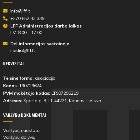
info@lff.lt
+370 652 33 339
LFF Administracijos darbo laikas
I-V: 8:00 – 17:00
Dėl informacijos svetainėje
media@lff.lt
REKVIZITAI
Teisinė forma:
asociacija
Kodas:
190729624
PVM mokėtojo kodas:
LT907296219
Adresas:
Sporto g. 3, LT-
44221
, Kaunas, Lietuva
VARŽYBŲ DOKUMENTAI
Varžybų nuostatai
Varžybų dalyvių