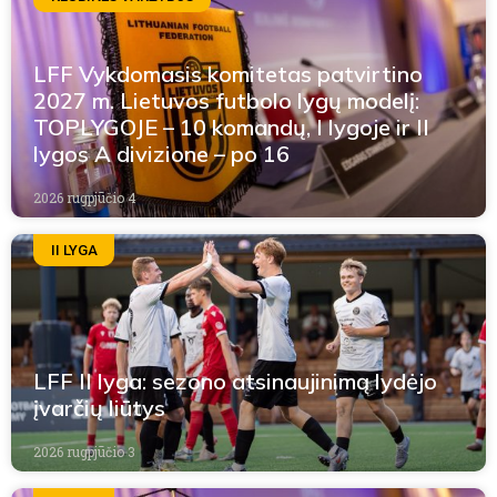
LFF Vykdomasis komitetas patvirtino
2027 m. Lietuvos futbolo lygų modelį:
TOPLYGOJE – 10 komandų, I lygoje ir II
lygos A divizione – po 16
2026 rugpjūčio 4
II LYGA
LFF II lyga: sezono atsinaujinimą lydėjo
įvarčių liūtys
2026 rugpjūčio 3