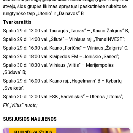
atveju, šios grupės likimas spręstųsi paskutinėse nukeltose
rungtynėse tarp „Utenio“ ir „Dainavos“ B.
Tvarkaraštis
Spalio 29 d. 13:00 val. Tauragės „Tauras“ – „Kauno Žalgiris“ B;
Spalio 29 d. 14:00 val. „Šilutė“ – Vilniaus raj. „TransINVEST“;
Spalio 29 d. 16:30 val. Kauno „Fortūna“ – Vilniaus „Žalgiris“ C;
Spalio 29 d. 18:00 val. Klaipėdos FM – Joniškio „Saned“;
Spalio 30 d. 18:30 val. Vilniaus „Viltis“ – Marijampolės
„Sūduva“ B;
Spalio 29 d. 16:00 val. Kauno raj. „Hegelmann“ B – Kybartų
„Sveikata“;
Spalio 30 d. 13:00 val. FSK „Radviliškis“ – Utenos „Utenis“;
FK „Viltis“ nuotr.;
SUSIJUSIOS NAUJIENOS
KLUBINĖS VARŽYBOS