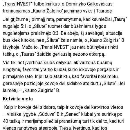
„TransINVEST“ futbolininkus, o Dominyko Galkevičiaus
treniruojamas „Kauno Žalgirio“ jaunimas vyks į Tauragę.
Jei grįžtume į pirmąjį ratą, pamatytume, kad kauniečiai „Taurą“
nugalėjo 5:1, o „Šilutė“ tuomet dar būsimiems lygos
nugalėtojams pralaimėjo 0:3. Be abejo, šį savaitgalį situacija
bus kiek kitokia, nes „Šilutė“ žais namie, o „Kauno Žalgiris“ B
išvykoje. Maža to, „TransINVEST“ jau nėra būtinybės rinkti
taškų, o „Tauras“ žaidžia geriausią sezono atkarpą.
Vis tik, net įvertinus šiuos dalykus, akivaizdūs būsimų
rungtynių favoritai yra tie klubai, kurie iškovojo pergales ir
pirmajame rate. Ir jei taip atsitiktų, kad favoritai nelaimėtų,
geresnėje pozicijoje kovoje dėl sidabro atsidurtų „Šilutė“. Jei
laimėtų – „Kauno Žalgiris“ B.
Ketvirta vieta
Kaip ir kovoje dėl sidabro, taip ir kovoje dėl ketvirtos vietos
– visiška lygybė. „Sūduva“ B ir „Saned“ klubai yra surinkę po
40 taškų ir marijampoliečiai pranašumą turi tik dėl to, kad turi
vienas rungtynes atsargoje. Tiesa, įvertinus, kad tos