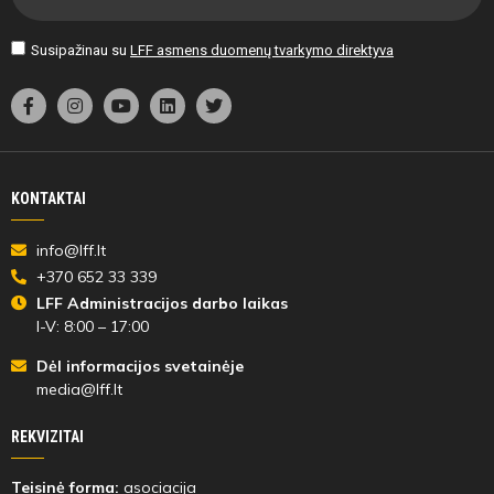
Susipažinau su
LFF asmens duomenų tvarkymo direktyva
KONTAKTAI
info@lff.lt
+370 652 33 339
LFF Administracijos darbo laikas
I-V: 8:00 – 17:00
Dėl informacijos svetainėje
media@lff.lt
REKVIZITAI
Teisinė forma:
asociacija