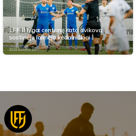
LFF II lyga: centrinę rato dvikovą
sostinėje laimėjo kėdainiškiai
2026 birželio 29