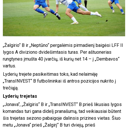
„Žalgirio“ B ir „Neptūno“ pergalėmis pirmadienį baigėsi LFF II
lygos A diviziono dvidešimtasis turas. Per aštuonerias
rungtynes įmušta 40 įvarčių, iš kurių net 14 – į „Dembavos“
vartus.
Lyderių trejete pasikeitimas toks, kad nelaimėję
„TransINVEST“ B futbolininkai iš antros pozicijos nukrito į
trečiąją.
Lyderių trejetas
„Jonava“, „Žalgiris“ B ir „TransINVEST“ B prieš likusias lygos
komandas turi gana didelį pranašumą, tad veikiausiai būtent
šis trejetas sezono pabaigoje dalinsis prizines vietas. Šiuo
metu „Jonava“ prieš „Žalgirį“ B turi dviejų, prieš