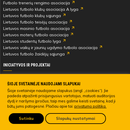
Futbolo trenerių rengimo asociacija
Lietuvos futbolo klubų asociacija A lyga
Lietuvos futbolo klubų sąjunga
Lietuvos futbolo teisėjų asociacija
Lietuvos masinio futbolo asociacija
Lietuvos moterų futbolo asociacija
Lietuvos studentų futbolo lyga
Lietuvos vaikų ir jaunių ugdymo futbolo asociacija
Lietuvos futbolo žaidėjų sąjunga
INICIATYVOS IR PROJEKTAI
Skautingas Lietuvoje ir užsienyje
Paramos fondai
ŠIOJE SVETAINĖJE NAUDOJAMI SLAPUKAI
Medicinos centras
Šioje svetainėje naudojame slapukus (angl. „cookies“). Jie
padeda atpažinti prisijungusius vartotojus, matuoti auditorijos
Live Your Goals
dydį ir naršymo įpročius; taip mes galime keisti svetainę, kad ji
būtų jums patogesnė. Plačiau apie tai:
privatumo politika.
© 2022 LIETUVOS FUTBOLO FEDERACIJA. Visos teisės saugomos.
Sutinku
Slapukų nustatymai
Pateikti anoniminį skundą
LFF asmens duomenų tvarkymo direktyva