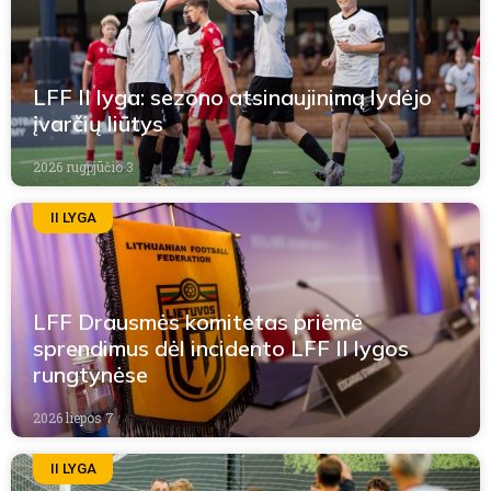
LFF II lyga: sezono atsinaujinimą lydėjo
įvarčių liūtys
2026 rugpjūčio 3
II LYGA
LFF Drausmės komitetas priėmė
sprendimus dėl incidento LFF II lygos
rungtynėse
2026 liepos 7
II LYGA