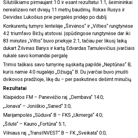
Šilutiškiams pirmaujant 1:0 ir esant rezultatui 1:1, šeimininkai
nerealizavo net dviejų 11 metrų baudinių. Rokas Rusys ir
Deividas Lukošius prie pergalės pridėjo po dublį.
Konkurentų turnyro lentelėje „Širvėnos“ ir „Vilties“ rungtynėse
4:2 triumfavo Biržų atstovai. Įspūdingose rungtynėse dar iki
83 minutės „Viltis“ buvo priekyje 2:1, tačiau per likusį laiką
dukart Žilvinas Banys ir kartą Edvardas Tamulevičius įvarčiais
nukalė savo komandai pergalę.
Trimis taškais savo turnyrinę sąskaitą papildė „Neptūnas“ B,
kuris namie 4:0 nugalėjo „Džiugą“ B. Du įvarčiai buvo įmušti
dvikovos pradžioje, likę du – per paskutines dešimt minučių.
Rezultatai
Klaipėdos FM – Panevėžio raj. „Dembava“ 14:0;
„Jonava“ – Joniškio „Saned“ 3:0;
Marijampolės „Sūduva“ B – FKS „Ukmergė“ 4:0;
„Šilutė“ – Kauno „Fortūna“ 5:1;
Vilniaus raj. „TransINVEST“ B – FK „Sveikata“ 0:0;