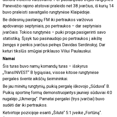
Panevėžio rajono atstovai praleido net 38 įvarčius, iš kurių 14
buvo praleisti savaitgalio rungtynėse Klaipėdoje.
Be didesnių pastangų FM iki pertraukos varžovus
apdovanojo septyniais, po pertraukos – dar septyniais
įvarčiais. Tokios rungtynės – puiki proga pasigerinti savo
statistiką. Šįsyk tuo pasinaudojo po pertraukos į aikštę
žengęs ir penkis įvarčius pelnęs Davidas Serdinskyj. Dar
keturi tikslūs smūgiai priklauso Viliui Paulauskui.
Namai
Šis turas buvo namų komandų turas – išskyrus
„TransINVEST“ B lygiąsias, visose kitose rungtynėse
pergales šventė aikščių šeimininkai.
Be jau minėtų rungtynių, puikią pergalę iškovojo „Sūduva“ B.
Puikią sportinę formą demonstruojantys jaunieji sūduviai 4:0
nugalėjo „Ukmergę“. Pamatai pergalei (trys įvarčiai) buvo
sudėti dar iki pertraukos.
Ketvirtoje pozicijoje esanti „Šilutė“ 5:1 įveikė „Fortūną“.