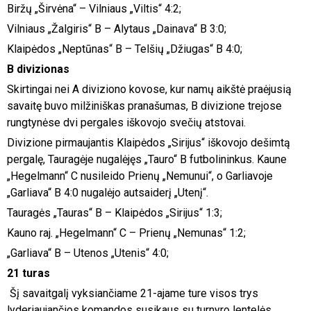
Biržų „Širvėna“ – Vilniaus „Viltis“ 4:2;
Vilniaus „Žalgiris“ B – Alytaus „Dainava“ B 3:0;
Klaipėdos „Neptūnas“ B – Telšių „Džiugas“ B 4:0;
B divizionas
Skirtingai nei A diviziono kovose, kur namų aikštė praėjusią
savaitę buvo milžiniškas pranašumas, B divizione trejose
rungtynėse dvi pergales iškovojo svečių atstovai.
Divizione pirmaujantis Klaipėdos „Sirijus“ iškovojo dešimtą
pergalę, Tauragėje nugalėjęs „Tauro“ B futbolininkus. Kaune
„Hegelmann“ C nusileido Prienų „Nemunui“, o Garliavoje
„Garliava“ B 4:0 nugalėjo autsaiderį „Utenį“.
Tauragės „Tauras“ B – Klaipėdos „Sirijus“ 1:3;
Kauno raj. „Hegelmann“ C – Prienų „Nemunas“ 1:2;
„Garliava“ B – Utenos „Utenis“ 4:0;
21 turas
Šį savaitgalį vyksiančiame 21-ajame ture visos trys
lyderiaujančios komandos susikaus su turnyro lentelės