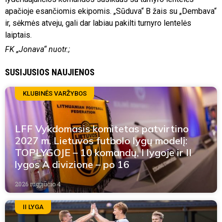
apačioje esančiomis ekipomis. „Sūduva“ B žais su „Dembava“
ir, sėkmės atveju, gali dar labiau pakilti turnyro lentelės
laiptais.
FK „Jonava“ nuotr.;
SUSIJUSIOS NAUJIENOS
KLUBINĖS VARŽYBOS
LFF Vykdomasis komitetas patvirtino
2027 m. Lietuvos futbolo lygų modelį:
TOPLYGOJE – 10 komandų, I lygoje ir II
lygos A divizione – po 16
2026 rugpjūčio 4
II LYGA