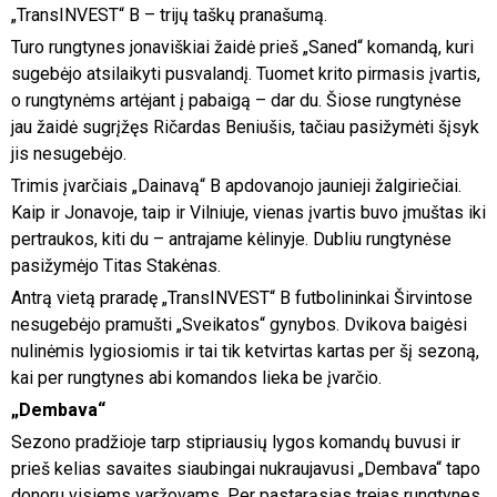
„TransINVEST“ B – trijų taškų pranašumą.
Turo rungtynes jonaviškiai žaidė prieš „Saned“ komandą, kuri
sugebėjo atsilaikyti pusvalandį. Tuomet krito pirmasis įvartis,
o rungtynėms artėjant į pabaigą – dar du. Šiose rungtynėse
jau žaidė sugrįžęs Ričardas Beniušis, tačiau pasižymėti šįsyk
jis nesugebėjo.
Trimis įvarčiais „Dainavą“ B apdovanojo jaunieji žalgiriečiai.
Kaip ir Jonavoje, taip ir Vilniuje, vienas įvartis buvo įmuštas iki
pertraukos, kiti du – antrajame kėlinyje. Dubliu rungtynėse
pasižymėjo Titas Stakėnas.
Antrą vietą praradę „TransINVEST“ B futbolininkai Širvintose
nesugebėjo pramušti „Sveikatos“ gynybos. Dvikova baigėsi
nulinėmis lygiosiomis ir tai tik ketvirtas kartas per šį sezoną,
kai per rungtynes abi komandos lieka be įvarčio.
„Dembava“
Sezono pradžioje tarp stipriausių lygos komandų buvusi ir
prieš kelias savaites siaubingai nukraujavusi „Dembava“ tapo
donoru visiems varžovams. Per pastarąsias trejas rungtynes