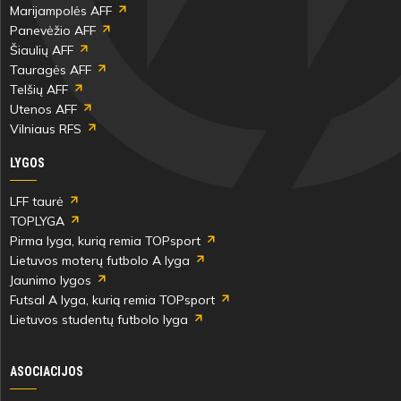
Marijampolės AFF
Panevėžio AFF
Šiaulių AFF
Tauragės AFF
Telšių AFF
Utenos AFF
Vilniaus RFS
LYGOS
LFF taurė
TOPLYGA
Pirma lyga, kurią remia TOPsport
Lietuvos moterų futbolo A lyga
Jaunimo lygos
Futsal A lyga, kurią remia TOPsport
Lietuvos studentų futbolo lyga
ASOCIACIJOS