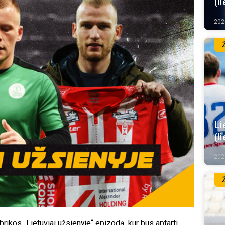
(l
202
Li
(l
202
ubrikos „Lietuviai užsienyje“ epizodą, kur bus aptarti