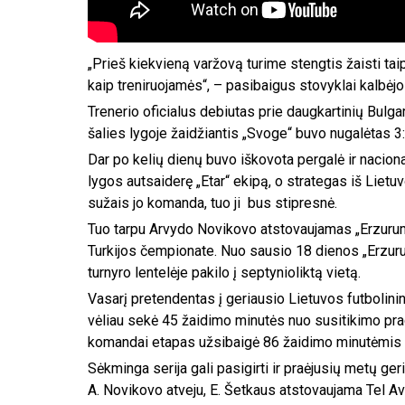
„Prieš kiekvieną varžovą turime stengtis žaisti taip
kaip treniruojamės“, – pasibaigus stovyklai kalbėj
Trenerio oficialus debiutas prie daugkartinių Bulga
šalies lygoje žaidžiantis „Svoge“ buvo nugalėtas 3
Dar po kelių dienų buvo iškovota pergalė ir nacion
lygos autsaiderę „Etar“ ekipą, o strategas iš Lietu
sužais jo komanda, tuo ji bus stipresnė.
Tuo tarpu Arvydo Novikovo atstovaujamas „Erzurum
Turkijos čempionate. Nuo sausio 18 dienos „Erzur
turnyro lentelėje pakilo į septynioliktą vietą.
Vasarį pretendentas į geriausio Lietuvos futbolini
vėliau sekė 45 žaidimo minutės nuo susitikimo pra
komandai etapas užsibaigė 86 žaidimo minutėmis ir
Sėkminga serija gali pasigirti ir praėjusių metų ge
A. Novikovo atveju, E. Šetkaus atstovaujama Tel Av