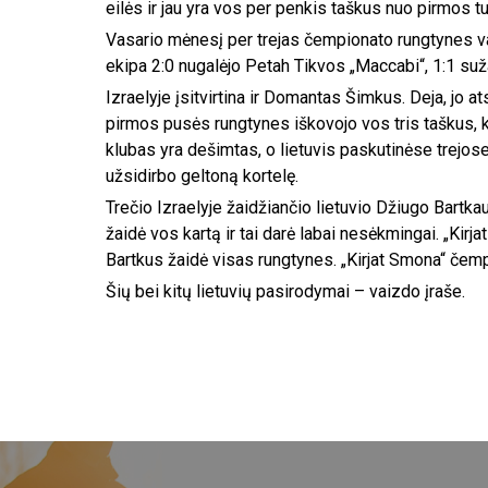
eilės ir jau yra vos per penkis taškus nuo pirmos t
Vasario mėnesį per trejas čempionato rungtynes vart
ekipa 2:0 nugalėjo Petah Tikvos „Maccabi“, 1:1 suž
Izraelyje įsitvirtina ir Domantas Šimkus. Deja, jo 
pirmos pusės rungtynes iškovojo vos tris taškus, k
klubas yra dešimtas, o lietuvis paskutinėse trejose
užsidirbo geltoną kortelę.
Trečio Izraelyje žaidžiančio lietuvio Džiugo Bartka
žaidė vos kartą ir tai darė labai nesėkmingai. „Kirj
Bartkus žaidė visas rungtynes. „Kirjat Smona“ čemp
Šių bei kitų lietuvių pasirodymai – vaizdo įraše.