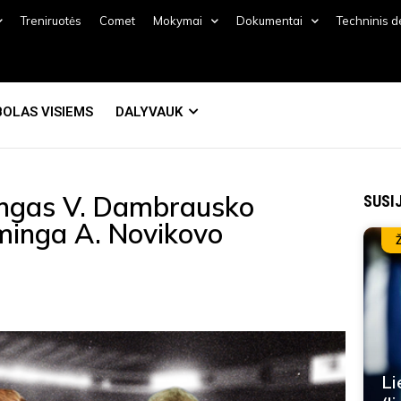
Treniruotės
Comet
Mokymai
Dokumentai
Techninis 
OLAS VISIEMS
DALYVAUK
alingas V. Dambrausko
SUSI
kminga A. Novikovo
Li