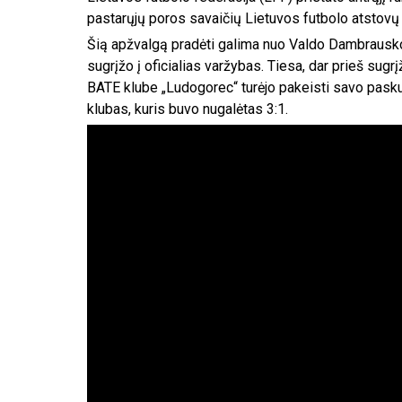
pastarųjų poros savaičių Lietuvos futbolo atstov
Šią apžvalgą pradėti galima nuo Valdo Dambrausko
sugrįžo į oficialias varžybas. Tiesa, dar prieš sugr
BATE klube „Ludogorec“ turėjo pakeisti savo paskuti
klubas, kuris buvo nugalėtas 3:1.