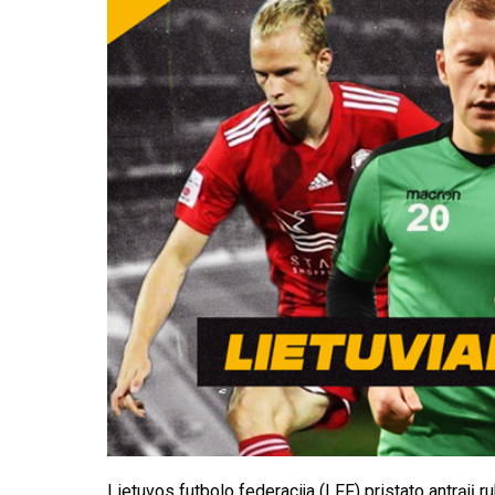
Lietuvos futbolo federacija (LFF) pristato antrąjį r