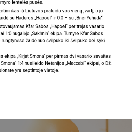
urnyro lentelės pusės.
ininkas iš Lietuvos praleido vos vieną įvartį, o jo
aidė su Haderos „Hapoel“ ir 0:0 – su „Bnei Yehuda“.
atstovaujamas Kfar Sabos „Hapoel“ per trejas vasario
ai 1:0 nugalėjo „Sakhnin“ ekipą. Turnyre Kfar Sabos
 rungtynėse žaidė nuo švilpuko iki švilpuko bei sykį
us ekipa „Kirjat Smona“ per pirmas dvi vasario savaites
at Smona“ 1:4 nusileido Netanijos „Maccabi“ ekipai, o Dž.
ionate yra septintoje vietoje.