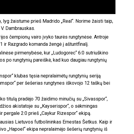
, lyg žaistume prieš Madrido „Real“. Norime žaisti taip,
o V. Dambrauskas.
rijos čempionų vairo įvyko taurės rungtynėse. Antroje
:1 ir Razgrado komanda žengė į aštuntfinalį.
alinėse pirmenybėse, kur „Ludogorec“ 6:0 sutriuškino
vos po rungtynių pareiškė, kad kuo daugiau rungtynių
spor“ klubas tęsia nepralaimėtų rungtynių seriją
umspor“ per šešerias rungtynes iškovojo 12 taškų bei
nko titulą pradėjo 70 žaidimo minučių su „Sivasspor“,
džios akistatoje su „Kayserispor“, o sėkmingas
 pergale 2:0 prieš „Caykur Rizespor“ ekipą.
riausias Lietuvos futbolininkas Ernestas Šetkus. Kaip ir
ivo „Hapoel“ ekipa nepralaimėjo šešerių rungtynių iš