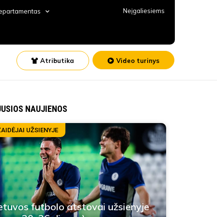
Neįgaliesiems
departamentas
Atributika
Video turinys
JUSIOS NAUJIENOS
ŽAIDĖJAI UŽSIENYJE
etuvos futbolo atstovai užsienyje