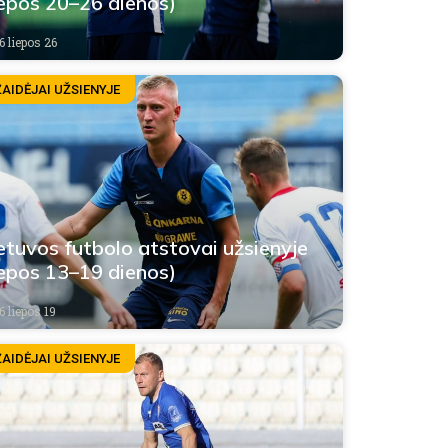
iepos 20–26 dienos)
6 liepos 26
ŽAIDĖJAI UŽSIENYJE
etuvos futbolo atstovai užsienyje
iepos 13–19 dienos)
6 liepos 19
ŽAIDĖJAI UŽSIENYJE