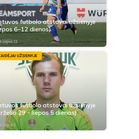
etuvos futbolo atstovai užsienyje
iepos 6–12 dienos)
6 liepos 12
ŽAIDĖJAI UŽSIENYJE
etuvos futbolo atstovai užsienyje
irželio 29 – liepos 5 dienos)
6 liepos 5