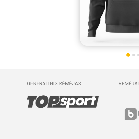
GENERALINIS RĖMĖJAS
RĖMĖJAI