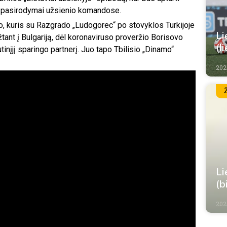
ų pasirodymai užsienio komandose.
, kuris su Razgrado „Ludogorec“ po stovyklos Turkijoje
Li
įžtant į Bulgariją, dėl koronaviruso proveržio Borisovo
(l
nįjį sparingo partnerį. Juo tapo Tbilisio „Dinamo“
202
Li
(b
202