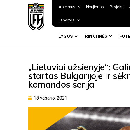
Apie mus
Naujienos
Projektai
Esportas
LYGOS
RINKTINĖS
FUTB
„Lietuviai užsienyje“: G
startas Bulgarijoje ir sė
komandos serija
18 vasario, 2021