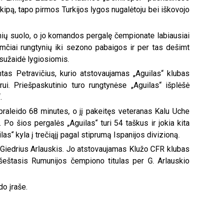
pą, tapo pirmos Turkijos lygos nugalėtoju bei iškovojo
nių suolo, o jo komandos pergalę čempionate labiausiai
imčiai rungtynių iki sezono pabaigos ir per tas dešimt
 sužaidė lygiosiomis.
tas Petravičius, kurio atstovaujamas „Aguilas“ klubas
rui. Priešpaskutinio turo rungtynėse „Aguilas“ išplėšė
.
e praleido 68 minutes, o jį pakeitęs veteranas Kalu Uche
. Po šios pergalės „Aguilas“ turi 54 taškus ir jokia kita
ilas“ kyla į trečiąjį pagal stiprumą Ispanijos divizioną.
s Giedrius Arlauskis. Jo atstovaujamas Klužo CFR klubas
u šeštasis Rumunijos čempiono titulas per G. Arlauskio
o įraše.