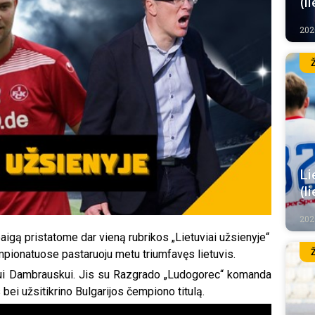
(l
202
Li
(l
202
aigą pristatome dar vieną rubrikos „Lietuviai užsienyje“
mpionatuose pastaruoju metu triumfavęs lietuvis.
dui Dambrauskui. Jis su Razgrado „Ludogorec“ komanda
bei užsitikrino Bulgarijos čempiono titulą.