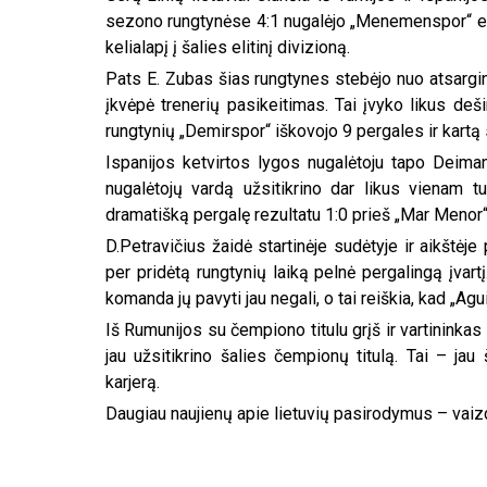
sezono rungtynėse 4:1 nugalėjo „Menemenspor“ eki
kelialapį į šalies elitinį divizioną.
Pats E. Zubas šias rungtynes stebėjo nuo atsargi
įkvėpė trenerių pasikeitimas. Tai įvyko likus deš
rungtynių „Demirspor“ iškovojo 9 pergales ir kartą
Ispanijos ketvirtos lygos nugalėtoju tapo Deiman
nugalėtojų vardą užsitikrino dar likus vienam tu
dramatišką pergalę rezultatu 1:0 prieš „Mar Menor“
D.Petravičius žaidė startinėje sudėtyje ir aikštėj
per pridėtą rungtynių laiką pelnė pergalingą įvartį
komanda jų pavyti jau negali, o tai reiškia, kad „Agu
Iš Rumunijos su čempiono titulu grįš ir vartininka
jau užsitikrino šalies čempionų titulą. Tai – ja
karjerą.
Daugiau naujienų apie lietuvių pasirodymus – vaizd