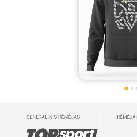
GENERALINIS RĖMĖJAS
RĖMĖJAI