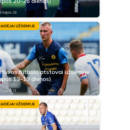
iepos 20–26 dienos)
6 liepos 26
ŽAIDĖJAI UŽSIENYJE
etuvos futbolo atstovai užsienyje
iepos 13–19 dienos)
6 liepos 19
ŽAIDĖJAI UŽSIENYJE