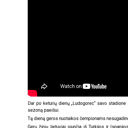
Dar po keturių dienų „Ludogorec“ savo stadione 
sezoną paeiliui.
Tą dieną geros nuotaikos čempionams nesugadino 
Gerų žinių lietuviai siunčia iš Turkijos ir Ispan