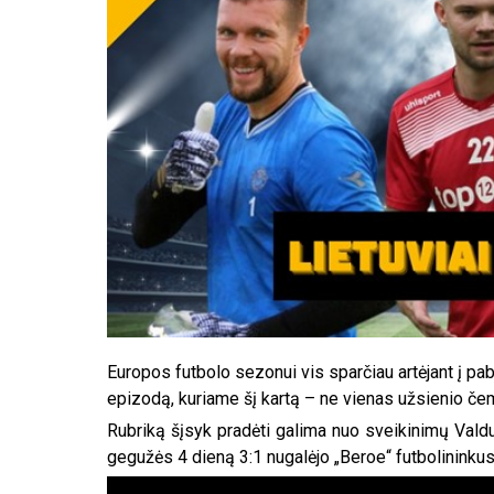
Europos futbolo sezonui vis sparčiau artėjant į pab
epizodą, kuriame šį kartą – ne vienas užsienio če
Rubriką šįsyk pradėti galima nuo sveikinimų Val
gegužės 4 dieną 3:1 nugalėjo „Beroe“ futbolininkus 