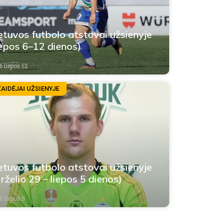
etuvos futbolo atstovai užsienyje
iepos 6–12 dienos)
6 liepos 12
ŽAIDĖJAI UŽSIENYJE
etuvos futbolo atstovai užsienyje
irželio 29 – liepos 5 dienos)
6 liepos 5