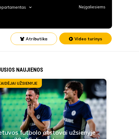
Neįgaliesiems
departamentas
Atributika
Video turinys
JUSIOS NAUJIENOS
ŽAIDĖJAI UŽSIENYJE
etuvos futbolo atstovai užsienyje