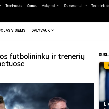
Treniruotės
Comet
Mokymai
Dokumentai
Techninis 
OLAS VISIEMS
DALYVAUK
os futbolininkų ir trenerių
SUSI
natuose
Li