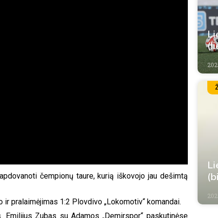
Li
(l
202
Li
(b
apdovanoti čempionų taure, kurią iškovojo jau dešimtą
202
ir pralaimėjimas 1:2 Plovdivo „Lokomotiv“ komandai.
ijos. Emilijus Zubas su Adamos „Demirspor“ paskutinėse