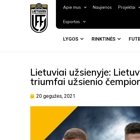
Apie mus
Naujienos
Projektai
Esportas
LYGOS
RINKTINĖS
FUTB
Lietuviai užsienyje: Lietuv
triumfai užsienio čempio
20 gegužės, 2021