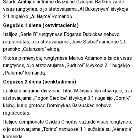
Saudo Arabijos antrame divizione Džiugas Bartkus žaidė
visas rungtynes, o jo atstovaujama „Al Bukayriyah“ išvykoje
2:1 nugalėjo „Al Najma“ komandą.
Gegužės 1 diena (ketvirtadienis)
Italijos „Serie B“ rungtynėse Edgaras Dubickas nebuvo
registruotas, o jo atstovaujama „Juve Stabia“ namuose 2:0
pranoko „Catanzaro“ ekipą.
Kitose pirmenybių rungtynėse Marius Adamonis žaidė visas
rungtynes, o jo atstovaujama „Sudtirol“ išvykoje 2:1 nugalėjo
„Palermo“ komandą.
Gegužės 2 diena (penktadienis)
Lenkijos antrame divizione Titas Milašius liko atsargoje, o jo
atstovaujama „Pogon Siedlce“ išvykoje 3:1 nugalėjo „Gornik“
klubą, kurio gretose Dominykas Barauskas nebuvo
registruotas.
Italijos čempionate Gvidas Gineitis sužaidė visas rungtynes,
o jo atstovaujama „Torino“ namuose 1:1 sužaidė su „Venezia“
komanda.