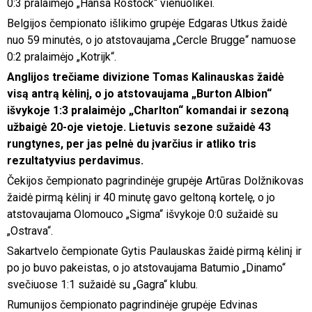
0:3 pralaimėjo „Hansa Rostock“ vienuolikei.
Belgijos čempionato išlikimo grupėje Edgaras Utkus žaidė
nuo 59 minutės, o jo atstovaujama „Cercle Brugge“ namuose
0:2 pralaimėjo „Kotrijk“.
Anglijos trečiame divizione Tomas Kalinauskas žaidė
visą antrą kėlinį, o jo atstovaujama „Burton Albion“
išvykoje 1:3 pralaimėjo „Charlton“ komandai ir sezoną
užbaigė 20-oje vietoje. Lietuvis sezone sužaidė 43
rungtynes, per jas pelnė du įvarčius ir atliko tris
rezultatyvius perdavimus.
Čekijos čempionato pagrindinėje grupėje Artūras Dolžnikovas
žaidė pirmą kėlinį ir 40 minutę gavo geltoną kortelę, o jo
atstovaujama Olomouco „Sigma“ išvykoje 0:0 sužaidė su
„Ostrava“.
Sakartvelo čempionate Gytis Paulauskas žaidė pirmą kėlinį ir
po jo buvo pakeistas, o jo atstovaujama Batumio „Dinamo“
svečiuose 1:1 sužaidė su „Gagra“ klubu.
Rumunijos čempionato pagrindinėje grupėje Edvinas