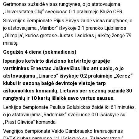
Gertmonas sužaidė visas rungtynes, o jo atstovaujama
„Universitatea Cluj“ svečiuose 0:1 pralaimėjo Klužo CFR.
Slovėnijos čempionate Pijus Širvys žaidė visas rungtynes, o
jo atstovaujama „Maribor“ išvykoje 2:1 pranoko Ljublianos
„Olimpija“, kurios gretose Justas Lasickas į aikštę žengė 79
minutę.
Gegužės 4 diena (sekmadienis)
Ispanijos ketvirto diviziono ketvirtoje grupėje
vartininkas Ernestas Juškevičius liko ant suolo, o jo
atstovaujama „Linares“ išvykoje 0:2 pralaimėjo „Xerez“
klubui ir sezoną baigė devintoje vietoje tarp
aštuoniolikos komandų. Lietuvis per sezoną sužaidė 30
rungtynių ir 10 kartų išlaikė savo vartus sausus.
Lenkijos čempionate Paulius Golubickas žaidė iki 61 minutės,
o jo atstovaujama „Radomiak“ svečiuose 0:0 išsiskyrė su
„Piast Gliwice“ komanda.
Vengrijos čempionate Valdo Dambrausko treniruojamas
DVTK klubas namuose 1:1 išsiskyrė su „Zalaegerszegi“