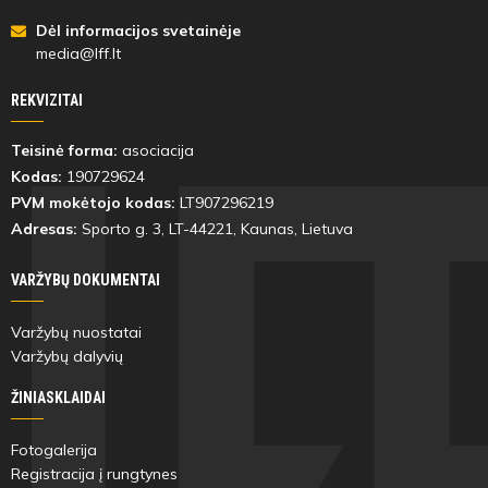
Dėl informacijos svetainėje
media@lff.lt
REKVIZITAI
Teisinė forma:
asociacija
Kodas:
190729624
PVM mokėtojo kodas:
LT907296219
Adresas:
Sporto g. 3, LT-
44221
, Kaunas, Lietuva
VARŽYBŲ DOKUMENTAI
Varžybų nuostatai
Varžybų dalyvių
ŽINIASKLAIDAI
Fotogalerija
Registracija į rungtynes