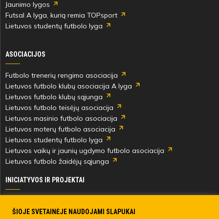
Jaunimo lygos
Futsal A lyga, kurią remia TOPsport
Lietuvos studentų futbolo lyga
ASOCIACIJOS
Futbolo trenerių rengimo asociacija
Lietuvos futbolo klubų asociacija A lyga
Lietuvos futbolo klubų sąjunga
Lietuvos futbolo teisėjų asociacija
Lietuvos masinio futbolo asociacija
Lietuvos moterų futbolo asociacija
Lietuvos studentų futbolo lyga
Lietuvos vaikų ir jaunių ugdymo futbolo asociacija
Lietuvos futbolo žaidėjų sąjunga
INICIATYVOS IR PROJEKTAI
Skautingas Lietuvoje ir užsienyje
Paramos fondai
ŠIOJE SVETAINĖJE NAUDOJAMI SLAPUKAI