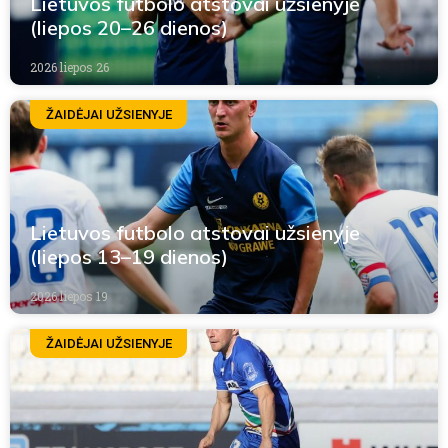
Lietuvos futbolo atstovai užsienyje
(liepos 20–26 dienos)
2026 liepos 26
ŽAIDĖJAI UŽSIENYJE
Lietuvos futbolo atstovai užsienyje
(liepos 13–19 dienos)
2026 liepos 19
ŽAIDĖJAI UŽSIENYJE