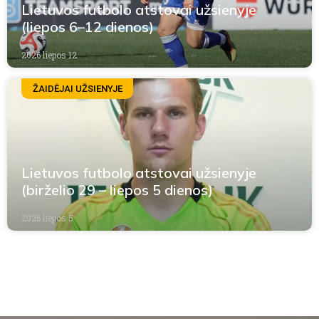
Lietuvos futbolo atstovai užsienyje
(liepos 6–12 dienos)
2026 liepos 12
ŽAIDĖJAI UŽSIENYJE
Lietuvos futbolo atstovai užsienyje
(birželio 29 – liepos 5 dienos)
2026 liepos 5