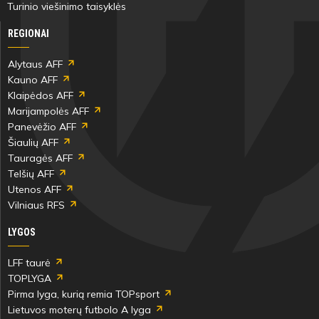
Turinio viešinimo taisyklės
REGIONAI
Alytaus AFF
Kauno AFF
Klaipėdos AFF
Marijampolės AFF
Panevėžio AFF
Šiaulių AFF
Tauragės AFF
Telšių AFF
Utenos AFF
Vilniaus RFS
LYGOS
LFF taurė
TOPLYGA
Pirma lyga, kurią remia TOPsport
Lietuvos moterų futbolo A lyga