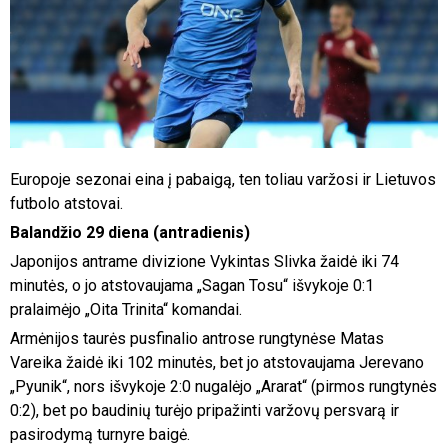
Europoje sezonai eina į pabaigą, ten toliau varžosi ir Lietuvos
futbolo atstovai.
Balandžio 29 diena (antradienis)
Japonijos antrame divizione Vykintas Slivka žaidė iki 74
minutės, o jo atstovaujama „Sagan Tosu“ išvykoje 0:1
pralaimėjo „Oita Trinita“ komandai.
Armėnijos taurės pusfinalio antrose rungtynėse Matas
Vareika žaidė iki 102 minutės, bet jo atstovaujama Jerevano
„Pyunik“, nors išvykoje 2:0 nugalėjo „Ararat“ (pirmos rungtynės
0:2), bet po baudinių turėjo pripažinti varžovų persvarą ir
pasirodymą turnyre baigė.