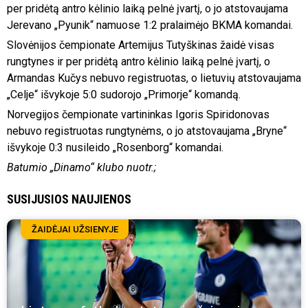
per pridėtą antro kėlinio laiką pelnė įvartį, o jo atstovaujama
Jerevano „Pyunik“ namuose 1:2 pralaimėjo BKMA komandai.
Slovėnijos čempionate Artemijus Tutyškinas žaidė visas
rungtynes ir per pridėtą antro kėlinio laiką pelnė įvartį, o
Armandas Kučys nebuvo registruotas, o lietuvių atstovaujama
„Celje“ išvykoje 5:0 sudorojo „Primorje“ komandą.
Norvegijos čempionate vartininkas Igoris Spiridonovas
nebuvo registruotas rungtynėms, o jo atstovaujama „Bryne“
išvykoje 0:3 nusileido „Rosenborg“ komandai.
Batumio „Dinamo“ klubo nuotr.;
SUSIJUSIOS NAUJIENOS
ŽAIDĖJAI UŽSIENYJE