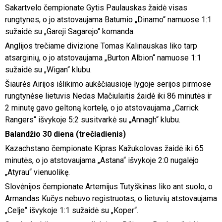
Sakartvelo čempionate Gytis Paulauskas žaidė visas
rungtynes, o jo atstovaujama Batumio „Dinamo“ namuose 1:1
sužaidė su „Gareji Sagarejo“ komanda.
Anglijos trečiame divizione Tomas Kalinauskas liko tarp
atsarginių, o jo atstovaujama „Burton Albion“ namuose 1:1
sužaidė su „Wigan“ klubu.
Šiaurės Airijos išlikimo aukščiausioje lygoje serijos pirmose
rungtynėse lietuvis Nedas Mačiulaitis žaidė iki 86 minutės ir
2 minutę gavo geltoną kortelę, o jo atstovaujama „Carrick
Rangers“ išvykoje 5:2 susitvarkė su „Annagh“ klubu.
Balandžio 30 diena (trečiadienis)
Kazachstano čempionate Kipras Kažukolovas žaidė iki 65
minutės, o jo atstovaujama „Astana“ išvykoje 2:0 nugalėjo
„Atyrau“ vienuolikę.
Slovėnijos čempionate Artemijus Tutyškinas liko ant suolo, o
Armandas Kučys nebuvo registruotas, o lietuvių atstovaujama
„Celje“ išvykoje 1:1 sužaidė su „Koper“.