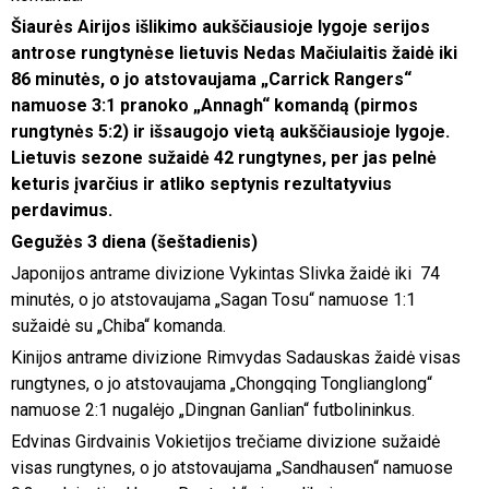
Šiaurės Airijos išlikimo aukščiausioje lygoje serijos
antrose rungtynėse lietuvis Nedas Mačiulaitis žaidė iki
86 minutės, o jo atstovaujama „Carrick Rangers“
namuose 3:1 pranoko „Annagh“ komandą (pirmos
rungtynės 5:2) ir išsaugojo vietą aukščiausioje lygoje.
Lietuvis sezone sužaidė 42 rungtynes, per jas pelnė
keturis įvarčius ir atliko septynis rezultatyvius
perdavimus.
Gegužės 3 diena (šeštadienis)
Japonijos antrame divizione Vykintas Slivka žaidė iki 74
minutės, o jo atstovaujama „Sagan Tosu“ namuose 1:1
sužaidė su „Chiba“ komanda.
Kinijos antrame divizione Rimvydas Sadauskas žaidė visas
rungtynes, o jo atstovaujama „Chongqing Tonglianglong“
namuose 2:1 nugalėjo „Dingnan Ganlian“ futbolininkus.
Edvinas Girdvainis Vokietijos trečiame divizione sužaidė
visas rungtynes, o jo atstovaujama „Sandhausen“ namuose