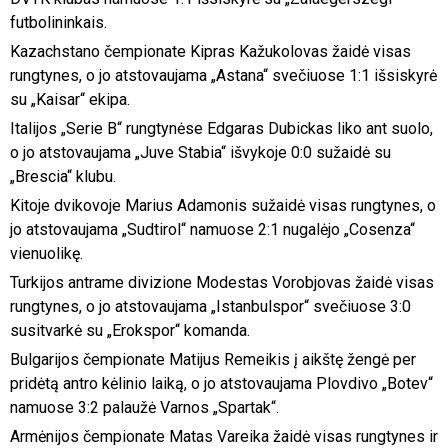
futbolininkais.
Kazachstano čempionate Kipras Kažukolovas žaidė visas
rungtynes, o jo atstovaujama „Astana“ svečiuose 1:1 išsiskyrė
su „Kaisar“ ekipa.
Italijos „Serie B“ rungtynėse Edgaras Dubickas liko ant suolo,
o jo atstovaujama „Juve Stabia“ išvykoje 0:0 sužaidė su
„Brescia“ klubu.
Kitoje dvikovoje Marius Adamonis sužaidė visas rungtynes, o
jo atstovaujama „Sudtirol“ namuose 2:1 nugalėjo „Cosenza“
vienuolikę.
Turkijos antrame divizione Modestas Vorobjovas žaidė visas
rungtynes, o jo atstovaujama „Istanbulspor“ svečiuose 3:0
susitvarkė su „Erokspor“ komanda.
Bulgarijos čempionate Matijus Remeikis į aikštę žengė per
pridėtą antro kėlinio laiką, o jo atstovaujama Plovdivo „Botev“
namuose 3:2 palaužė Varnos „Spartak“.
Armėnijos čempionate Matas Vareika žaidė visas rungtynes ir