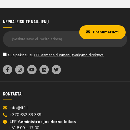
NEPRALEISKITE NAUJIENŲ
Prenumeruoti
Susipažinau su
LFF asmens duomenų tvarkymo direktyva
KONTAKTAI
info@lff.lt
+370 652 33 339
LFF Administracijos darbo laikas
I-V: 8:00 – 17:00