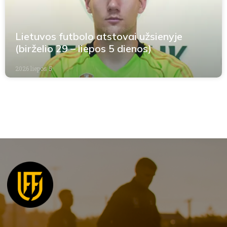
Lietuvos futbolo atstovai užsienyje
(birželio 29 – liepos 5 dienos)
2026 liepos 5