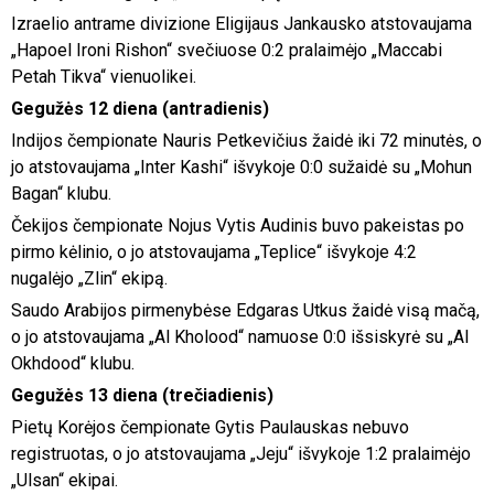
Izraelio antrame divizione Eligijaus Jankausko atstovaujama
„Hapoel Ironi Rishon“ svečiuose 0:2 pralaimėjo „Maccabi
Petah Tikva“ vienuolikei.
Gegužės 12 diena (antradienis)
Indijos čempionate Nauris Petkevičius žaidė iki 72 minutės, o
jo atstovaujama „Inter Kashi“ išvykoje 0:0 sužaidė su „Mohun
Bagan“ klubu.
Čekijos čempionate Nojus Vytis Audinis buvo pakeistas po
pirmo kėlinio, o jo atstovaujama „Teplice“ išvykoje 4:2
nugalėjo „Zlin“ ekipą.
Saudo Arabijos pirmenybėse Edgaras Utkus žaidė visą mačą,
o jo atstovaujama „Al Kholood“ namuose 0:0 išsiskyrė su „Al
Okhdood“ klubu.
Gegužės 13 diena (trečiadienis)
Pietų Korėjos čempionate Gytis Paulauskas nebuvo
registruotas, o jo atstovaujama „Jeju“ išvykoje 1:2 pralaimėjo
„Ulsan“ ekipai.