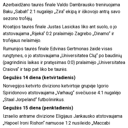
Azerbaidžano taurės finale Valdo Dambrausko treniruojama
Baku „Sabah“ 2:1 nugalėjo „Zira“ ekipą ir iškovojo antrą savo
sezono trofėjų.
Kroatijos taurės finale Justas Lasickas liko ant suolo, o jo
atstovaujama „Rijeka“ 0:2 pralaimėjo Zagrebo „Dinamo“ ir
trofėjaus nelaimėjo.
Rumunijos taurės finale Edvinas Gertmonas žaidė visas
rungtynes, o jo atstovaujama „Universitatea Cluj“ po baudinių
(pagrindinis laikas ir pratęsimas 0:0) pralaimėjo „Universitatea
Craiova“ ir taip pat liko be taurės.
Gegužės 14 diena (ketvirtadienis)
Norvegijos ketvirto diviziono ketvirtoje grupėje Igorio
Spiridonovo atstovaujama „Varhaug“ svečiuose 4:1 nugalėjo
„Staal Jorpeland“ futbolininkus.
Gegužės 15 diena (penktadienis)
Izraelio antrame divizione Eligijaus Jankausko atstovaujama
„Hapoel Ironi Rishon“ namuose 1:2 nusileido „Maccabi