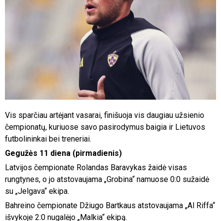
Vis sparčiau artėjant vasarai, finišuoja vis daugiau užsienio
čempionatų, kuriuose savo pasirodymus baigia ir Lietuvos
futbolininkai bei treneriai.
Gegužės 11 diena (pirmadienis)
Latvijos čempionate Rolandas Baravykas žaidė visas
rungtynes, o jo atstovaujama „Grobina“ namuose 0:0 sužaidė
su „Jelgava“ ekipa.
Bahreino čempionate Džiugo Bartkaus atstovaujama „Al Riffa“
išvykoje 2:0 nugalėjo „Malkia“ ekipą.