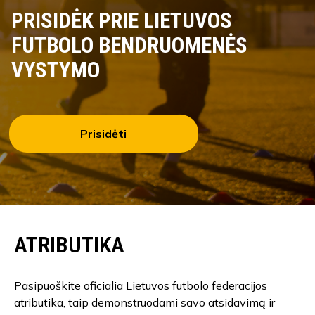
PRISIDĖK PRIE LIETUVOS
FUTBOLO BENDRUOMENĖS
VYSTYMO
Prisidėti
ATRIBUTIKA
Pasipuoškite oficialia Lietuvos futbolo federacijos
atributika, taip demonstruodami savo atsidavimą ir