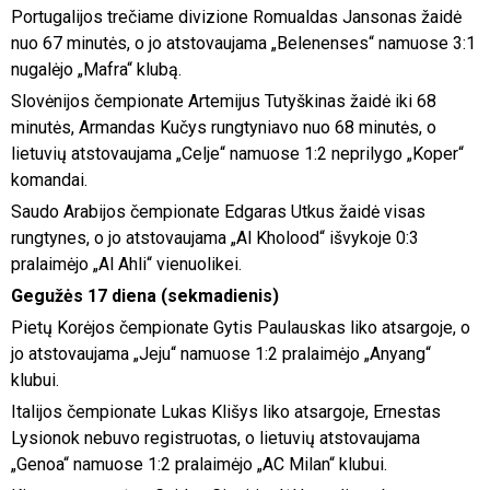
Portugalijos trečiame divizione Romualdas Jansonas žaidė
nuo 67 minutės, o jo atstovaujama „Belenenses“ namuose 3:1
nugalėjo „Mafra“ klubą.
Slovėnijos čempionate Artemijus Tutyškinas žaidė iki 68
minutės, Armandas Kučys rungtyniavo nuo 68 minutės, o
lietuvių atstovaujama „Celje“ namuose 1:2 neprilygo „Koper“
komandai.
Saudo Arabijos čempionate Edgaras Utkus žaidė visas
rungtynes, o jo atstovaujama „Al Kholood“ išvykoje 0:3
pralaimėjo „Al Ahli“ vienuolikei.
Gegužės 17 diena (sekmadienis)
Pietų Korėjos čempionate Gytis Paulauskas liko atsargoje, o
jo atstovaujama „Jeju“ namuose 1:2 pralaimėjo „Anyang“
klubui.
Italijos čempionate Lukas Klišys liko atsargoje, Ernestas
Lysionok nebuvo registruotas, o lietuvių atstovaujama
„Genoa“ namuose 1:2 pralaimėjo „AC Milan“ klubui.