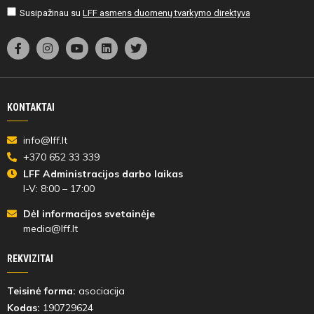
Susipažinau su
LFF asmens duomenų tvarkymo direktyva
KONTAKTAI
info@lff.lt
+370 652 33 339
LFF Administracijos darbo laikas
I-V: 8:00 – 17:00
Dėl informacijos svetainėje
media@lff.lt
REKVIZITAI
Teisinė forma:
asociacija
Kodas:
190729624