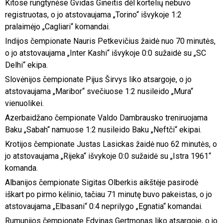
Kitose rungtynėse Gvidas Gineitis dėl kortelių nebuvo
registruotas, o jo atstovaujama „Torino“ išvykoje 1:2
pralaimėjo „Cagliari“ komandai.
Indijos čempionate Nauris Petkevičius žaidė nuo 70 minutės,
o jo atstovaujama „Inter Kashi“ išvykoje 0:0 sužaidė su „SC
Delhi“ ekipa.
Slovėnijos čempionate Pijus Širvys liko atsargoje, o jo
atstovaujama „Maribor“ svečiuose 1:2 nusileido „Mura“
vienuolikei.
Azerbaidžano čempionate Valdo Dambrausko treniruojama
Baku „Sabah“ namuose 1:2 nusileido Baku „Neftči“ ekipai.
Krotijos čempionate Justas Lasickas žaidė nuo 62 minutės, o
jo atstovaujama „Rijeka“ išvykoje 0:0 sužaidė su „Istra 1961“
komanda.
Albanijos čempionate Sigitas Olberkis aikštėje pasirodė
iškart po pirmo kėlinio, tačiau 71 minutę buvo pakeistas, o jo
atstovaujama „Elbasani“ 0:4 neprilygo „Egnatia“ komandai.
Rumunijos čempionate Edvinas Gertmonas liko atsargoje, o jo