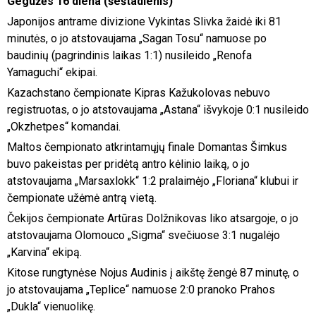
Gegužės 16 diena (šeštadienis)
Japonijos antrame divizione Vykintas Slivka žaidė iki 81
minutės, o jo atstovaujama „Sagan Tosu“ namuose po
baudinių (pagrindinis laikas 1:1) nusileido „Renofa
Yamaguchi“ ekipai.
Kazachstano čempionate Kipras Kažukolovas nebuvo
registruotas, o jo atstovaujama „Astana“ išvykoje 0:1 nusileido
„Okzhetpes“ komandai.
Maltos čempionato atkrintamųjų finale Domantas Šimkus
buvo pakeistas per pridėtą antro kėlinio laiką, o jo
atstovaujama „Marsaxlokk“ 1:2 pralaimėjo „Floriana“ klubui ir
čempionate užėmė antrą vietą.
Čekijos čempionate Artūras Dolžnikovas liko atsargoje, o jo
atstovaujama Olomouco „Sigma“ svečiuose 3:1 nugalėjo
„Karvina“ ekipą.
Kitose rungtynėse Nojus Audinis į aikštę žengė 87 minutę, o
jo atstovaujama „Teplice“ namuose 2:0 pranoko Prahos
„Dukla“ vienuolikę.