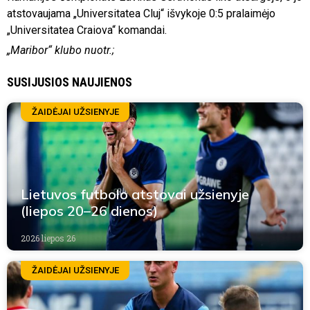
atstovaujama „Universitatea Cluj“ išvykoje 0:5 pralaimėjo
„Universitatea Craiova“ komandai.
„Maribor“ klubo nuotr.;
SUSIJUSIOS NAUJIENOS
ŽAIDĖJAI UŽSIENYJE
Lietuvos futbolo atstovai užsienyje
(liepos 20–26 dienos)
2026 liepos 26
ŽAIDĖJAI UŽSIENYJE