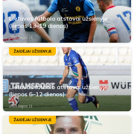
Lietuvos futbolo atstovai užsienyje
(liepos 13–19 dienos)
2026 liepos 19
ŽAIDĖJAI UŽSIENYJE
Lietuvos futbolo atstovai užsienyje
(liepos 6–12 dienos)
2026 liepos 12
ŽAIDĖJAI UŽSIENYJE