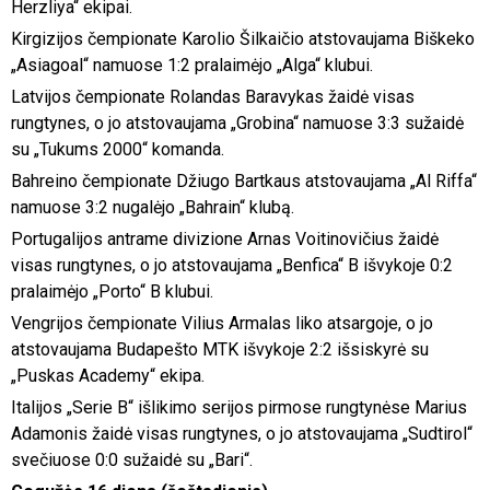
Herzliya“ ekipai.
Kirgizijos čempionate Karolio Šilkaičio atstovaujama Biškeko
„Asiagoal“ namuose 1:2 pralaimėjo „Alga“ klubui.
Latvijos čempionate Rolandas Baravykas žaidė visas
rungtynes, o jo atstovaujama „Grobina“ namuose 3:3 sužaidė
su „Tukums 2000“ komanda.
Bahreino čempionate Džiugo Bartkaus atstovaujama „Al Riffa“
namuose 3:2 nugalėjo „Bahrain“ klubą.
Portugalijos antrame divizione Arnas Voitinovičius žaidė
visas rungtynes, o jo atstovaujama „Benfica“ B išvykoje 0:2
pralaimėjo „Porto“ B klubui.
Vengrijos čempionate Vilius Armalas liko atsargoje, o jo
atstovaujama Budapešto MTK išvykoje 2:2 išsiskyrė su
„Puskas Academy“ ekipa.
Italijos „Serie B“ išlikimo serijos pirmose rungtynėse Marius
Adamonis žaidė visas rungtynes, o jo atstovaujama „Sudtirol“
svečiuose 0:0 sužaidė su „Bari“.