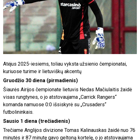
Atėjus 2025-iesiems, toliau vyksta užsienio čempionatai,
kuriuose turime ir lietuviškų akcentų
Gruodžio 30 diena (pirmadienis)
Šiaurės Airijos čempionate lietuvis Nedas Mačiulaitis žaidė
visas rungtynes, o jo atstovaujama „Carrick Rangers“
komanda namuose 0:0 išsiskyrė su „Crusaders“
futbolininkais.
Sausio 1 diena (trečiadienis)
Trečiame Anglijos divizione Tomas Kalinauskas žaidė nuo 76
minutės ir 87 minutę gavo geltoną kortelę, o jo atstovaujama