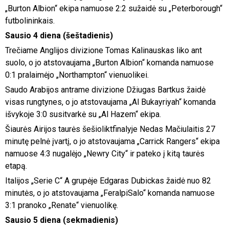
„Burton Albion“ ekipa namuose 2:2 sužaidė su „Peterborough“
futbolininkais.
Sausio 4 diena (šeštadienis)
Trečiame Anglijos divizione Tomas Kalinauskas liko ant
suolo, o jo atstovaujama „Burton Albion“ komanda namuose
0:1 pralaimėjo „Northampton“ vienuolikei.
Saudo Arabijos antrame divizione Džiugas Bartkus žaidė
visas rungtynes, o jo atstovaujama „Al Bukayriyah“ komanda
išvykoje 3:0 susitvarkė su „Al Hazem“ ekipa.
Šiaurės Airijos taurės šešioliktfinalyje Nedas Mačiulaitis 27
minutę pelnė įvartį, o jo atstovaujama „Carrick Rangers“ ekipa
namuose 4:3 nugalėjo „Newry City“ ir pateko į kitą taurės
etapą.
Italijos „Serie C“ A grupėje Edgaras Dubickas žaidė nuo 82
minutės, o jo atstovaujama „FeralpiSalo“ komanda namuose
3:1 pranoko „Renate“ vienuolikę.
Sausio 5 diena (sekmadienis)