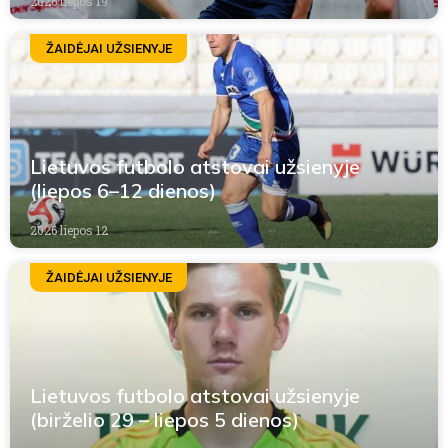
2026 liepos 19
ŽAIDĖJAI UŽSIENYJE
Lietuvos futbolo atstovai užsienyje
(liepos 6–12 dienos)
2026 liepos 12
ŽAIDĖJAI UŽSIENYJE
Lietuvos futbolo atstovai užsienyje
(birželio 29 – liepos 5 dienos)