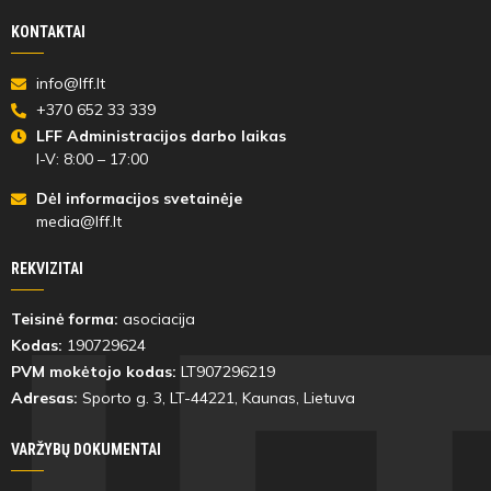
KONTAKTAI
info@lff.lt
+370 652 33 339
LFF Administracijos darbo laikas
I-V: 8:00 – 17:00
Dėl informacijos svetainėje
media@lff.lt
REKVIZITAI
Teisinė forma:
asociacija
Kodas:
190729624
PVM mokėtojo kodas:
LT907296219
Adresas:
Sporto g. 3, LT-
44221
, Kaunas, Lietuva
VARŽYBŲ DOKUMENTAI