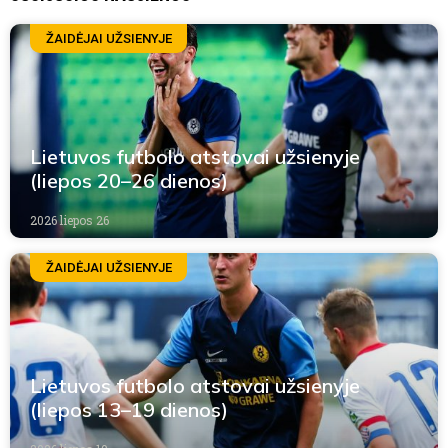
ŽAIDĖJAI UŽSIENYJE
Lietuvos futbolo atstovai užsienyje
(liepos 20–26 dienos)
2026 liepos 26
ŽAIDĖJAI UŽSIENYJE
Lietuvos futbolo atstovai užsienyje
(liepos 13–19 dienos)