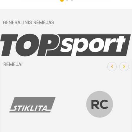
GENERALINIS RĖMĖJAS
RĖMĖJAI