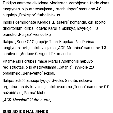
Turkijos antrame divizione Modestas Vorobjovas žaidė visas
rungtynes, o jo atstovaujama „Istanbulspor“ namuose 4:0
nugalėjo „Erokspor“ futbolininkus.
Indijos čempionate Keralos „Blasters“ komanda, kur sporto
direktoriumi dirba lietuvis Karolis Skinkys, išvykoje 1:0
pranoko „Punjab“ vienuolikę.
Italijos „Serie C“ C grupėje Titas Krapikas žaidė visas
rungtynes, bet jo atstovaujama „ACR Messina“ namuose 1:3
nusileido „Audace Cerignola“ komandai.
Kitame šios grupės mače Marius Adamonis nebuvo
registruotas, o jo atstovaujama „Catania“ išvykoje 2:3
pralaimėjo „Benevento“ ekipai.
Italijos aukščiausioje lygoje Gvidas Gineitis nebuvo
registruotas dvikovai, o jo atstovaujama „Torino“ namuose 0:0
sužaidė su „Parma“ klubu.
„ACR Messina“ klubo nuotr.;
SUSIJUSIOS NAUJIENOS