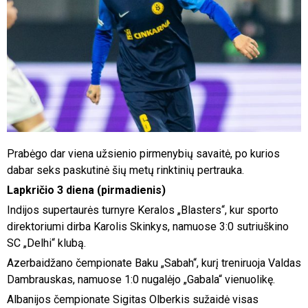
Prabėgo dar viena užsienio pirmenybių savaitė, po kurios
dabar seks paskutinė šių metų rinktinių pertrauka.
Lapkričio 3 diena (pirmadienis)
Indijos supertaurės turnyre Keralos „Blasters“, kur sporto
direktoriumi dirba Karolis Skinkys, namuose 3:0 sutriuškino
SC „Delhi“ klubą.
Azerbaidžano čempionate Baku „Sabah“, kurį treniruoja Valdas
Dambrauskas, namuose 1:0 nugalėjo „Gabala“ vienuolikę.
Albanijos čempionate Sigitas Olberkis sužaidė visas