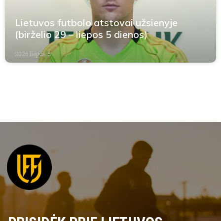
Lietuvos futbolo atstovai užsienyje
(birželio 29 – liepos 5 dienos)
2026 liepos 5