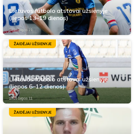
Lietuvos futbolo atstovai užsienyje
(liepos 13–19 dienos)
2026 liepos 19
ŽAIDĖJAI UŽSIENYJE
Lietuvos futbolo atstovai užsienyje
(liepos 6–12 dienos)
2026 liepos 12
ŽAIDĖJAI UŽSIENYJE