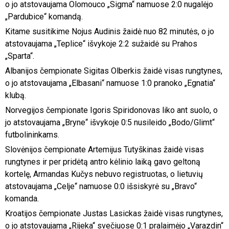
o jo atstovaujama Olomouco „Sigma“ namuose 2:0 nugalėjo
„Pardubice“ komandą.
Kitame susitikime Nojus Audinis žaidė nuo 82 minutės, o jo
atstovaujama „Teplice“ išvykoje 2:2 sužaidė su Prahos
„Sparta“.
Albanijos čempionate Sigitas Olberkis žaidė visas rungtynes,
o jo atstovaujama „Elbasani“ namuose 1:0 pranoko „Egnatia“
klubą.
Norvegijos čempionate Igoris Spiridonovas liko ant suolo, o
jo atstovaujama „Bryne“ išvykoje 0:5 nusileido „Bodo/Glimt“
futbolininkams.
Slovėnijos čempionate Artemijus Tutyškinas žaidė visas
rungtynes ir per pridėtą antro kėlinio laiką gavo geltoną
kortelę, Armandas Kučys nebuvo registruotas, o lietuvių
atstovaujama „Celje“ namuose 0:0 išsiskyrė su „Bravo“
komanda.
Kroatijos čempionate Justas Lasickas žaidė visas rungtynes,
o jo atstovaujama „Rijeka“ svečiuose 0:1 pralaimėjo „Varazdin“