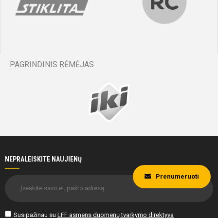
PAGRINDINIS RĖMĖJAS
NEPRALEISKITE NAUJIENŲ
Prenumeruoti
Susipažinau su
LFF asmens duomenų tvarkymo direktyva