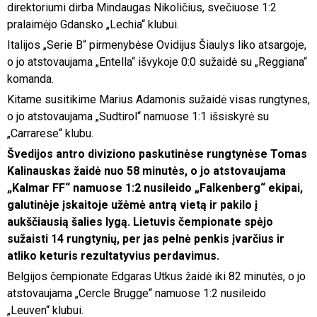
direktoriumi dirba Mindaugas Nikoličius, svečiuose 1:2
pralaimėjo Gdansko „Lechia“ klubui.
Italijos „Serie B“ pirmenybėse Ovidijus Šiaulys liko atsargoje,
o jo atstovaujama „Entella“ išvykoje 0:0 sužaidė su „Reggiana“
komanda.
Kitame susitikime Marius Adamonis sužaidė visas rungtynes,
o jo atstovaujama „Sudtirol“ namuose 1:1 išsiskyrė su
„Carrarese“ klubu.
Švedijos antro diviziono paskutinėse rungtynėse Tomas
Kalinauskas žaidė nuo 58 minutės, o jo atstovaujama
„Kalmar FF“ namuose 1:2 nusileido „Falkenberg“ ekipai,
galutinėje įskaitoje užėmė antrą vietą ir pakilo į
aukščiausią šalies lygą. Lietuvis čempionate spėjo
sužaisti 14 rungtynių, per jas pelnė penkis įvarčius ir
atliko keturis rezultatyvius perdavimus.
Belgijos čempionate Edgaras Utkus žaidė iki 82 minutės, o jo
atstovaujama „Cercle Brugge“ namuose 1:2 nusileido
„Leuven“ klubui.