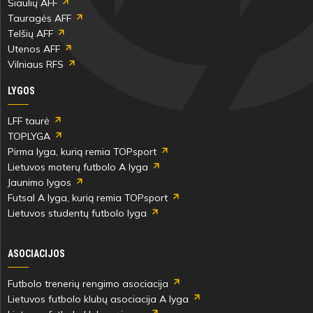
Šiaulių AFF
Tauragės AFF
Telšių AFF
Utenos AFF
Vilniaus RFS
LYGOS
LFF taurė
TOPLYGA
Pirma lyga, kurią remia TOPsport
Lietuvos moterų futbolo A lyga
Jaunimo lygos
Futsal A lyga, kurią remia TOPsport
Lietuvos studentų futbolo lyga
ASOCIACIJOS
Futbolo trenerių rengimo asociacija
Lietuvos futbolo klubų asociacija A lyga