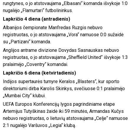
rungtynes, o jo atstovaujama „Elbasani“ komanda išvykoje 1:0
nugalėjo „Flamurtari“ futbolininkus.
Lapkričio 4 diena (antradienis)
Albanijos čempionate Manfredas Ruzgis nebuvo
registruotas, o jo atstovaujama „Vora“ namuose 0:0 sužaidė
su „Partizani“ komanda.
Anglijos antrame divizione Dovydas Sasnauskas nebuvo
registruotas, o jo atstovaujama „Sheffield United“ išvykoje 1:3
pralaimėjo „Coventry“ komandai.
Lapkričio 6 diena (ketvirtadienis)
Indijos supertaurės turnyre Keralos „Blasters“, kur sporto
direktoriumi dirba Karolis Skinkys, svečiuose 0:1 pralaimėjo
„Mumbai City“ klubui.
UEFA Europos Konferencijų lygos pagrindiniame etape
Artemijus Tutyškinas žaidė iki 59 minutės, Armandas Kučys
nebuvo registruotas, o lietuvių atstovaujama „Celje“ namuose
2:1 nugalėjo Varšuvos „Legia“ klubą.