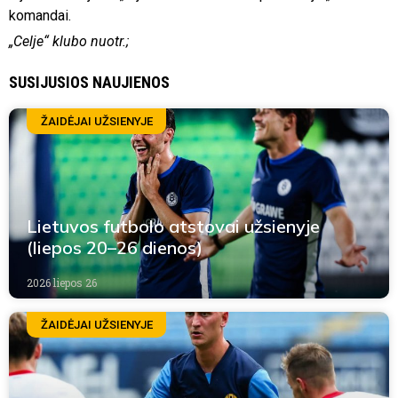
komandai.
„Celje“ klubo nuotr.;
SUSIJUSIOS NAUJIENOS
ŽAIDĖJAI UŽSIENYJE
Lietuvos futbolo atstovai užsienyje
(liepos 20–26 dienos)
2026 liepos 26
ŽAIDĖJAI UŽSIENYJE