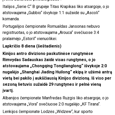
Italijos „Serie C“ B grupėje Titas Krapikas liko atsargoje, o jo
atstovaujama „Gubbio“ išvykoje 1:1 sužaidė su „Ascoli“
komanda.
Portugalijos čempionate Romualdas Jansonas nebuvo
registruotas, o jo atstovaujama „Arouca“ svečiuose 3:4
pralaimėjo „Estoril“ vienuolikei.
Lapkričio 8 diena (šeštadienis)
Kinijos antro diviziono paskutinėse rungtynėse
Rimvydas Sadauskas žaidė visas rungtynes, o jo
atstovaujama „Chongqing Tonglianglong“ išvykoje 2:0
nugalėjo „Shanghai Jiading Huilong“ ekipą ir užėmė antrą
vietą bei pakilo į aukščiausią Kinijos divizioną. Iš viso per
sezoną lietuvis sužaidė 29 rungtynes ir pelnė vieną
įvartį.
Albanijos čempionate Manfredas Ruzgis liko atsargoje, o jo
atstovaujama „Vora“ svečiuose 2:0 nugalėjo „KF Tirana“.
Lenkijos čempionate Lodzės „Widzew“, kur sporto