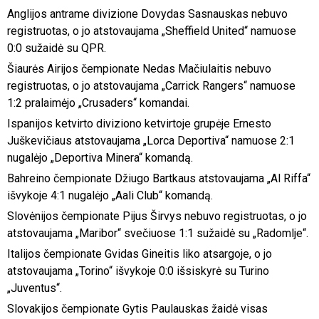
Anglijos antrame divizione Dovydas Sasnauskas nebuvo
registruotas, o jo atstovaujama „Sheffield United“ namuose
0:0 sužaidė su QPR.
Šiaurės Airijos čempionate Nedas Mačiulaitis nebuvo
registruotas, o jo atstovaujama „Carrick Rangers“ namuose
1:2 pralaimėjo „Crusaders“ komandai.
Ispanijos ketvirto diviziono ketvirtoje grupėje Ernesto
Juškevičiaus atstovaujama „Lorca Deportiva“ namuose 2:1
nugalėjo „Deportiva Minera“ komandą.
Bahreino čempionate Džiugo Bartkaus atstovaujama „Al Riffa“
išvykoje 4:1 nugalėjo „Aali Club“ komandą.
Slovėnijos čempionate Pijus Širvys nebuvo registruotas, o jo
atstovaujama „Maribor“ svečiuose 1:1 sužaidė su „Radomlje“.
Italijos čempionate Gvidas Gineitis liko atsargoje, o jo
atstovaujama „Torino“ išvykoje 0:0 išsiskyrė su Turino
„Juventus“.
Slovakijos čempionate Gytis Paulauskas žaidė visas