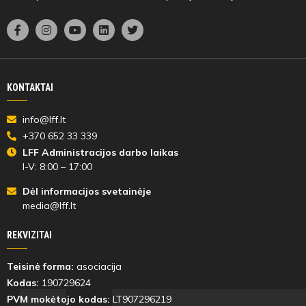
KONTAKTAI
info@lff.lt
+370 652 33 339
LFF Administracijos darbo laikas
I-V: 8:00 – 17:00
Dėl informacijos svetainėje
media@lff.lt
REKVIZITAI
Teisinė forma:
asociacija
Kodas:
190729624
PVM mokėtojo kodas:
LT907296219