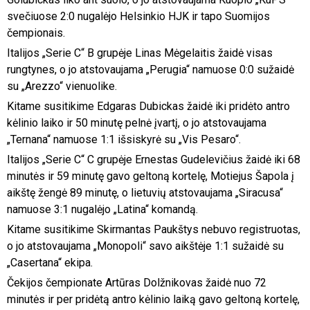
svečiuose 2:0 nugalėjo Helsinkio HJK ir tapo Suomijos
čempionais.
Italijos „Serie C“ B grupėje Linas Mėgelaitis žaidė visas
rungtynes, o jo atstovaujama „Perugia“ namuose 0:0 sužaidė
su „Arezzo“ vienuolike.
Kitame susitikime Edgaras Dubickas žaidė iki pridėto antro
kėlinio laiko ir 50 minutę pelnė įvartį, o jo atstovaujama
„Ternana“ namuose 1:1 išsiskyrė su „Vis Pesaro“.
Italijos „Serie C“ C grupėje Ernestas Gudelevičius žaidė iki 68
minutės ir 59 minutę gavo geltoną kortelę, Motiejus Šapola į
aikštę žengė 89 minutę, o lietuvių atstovaujama „Siracusa“
namuose 3:1 nugalėjo „Latina“ komandą.
Kitame susitikime Skirmantas Paukštys nebuvo registruotas,
o jo atstovaujama „Monopoli“ savo aikštėje 1:1 sužaidė su
„Casertana“ ekipa.
Čekijos čempionate Artūras Dolžnikovas žaidė nuo 72
minutės ir per pridėtą antro kėlinio laiką gavo geltoną kortelę,