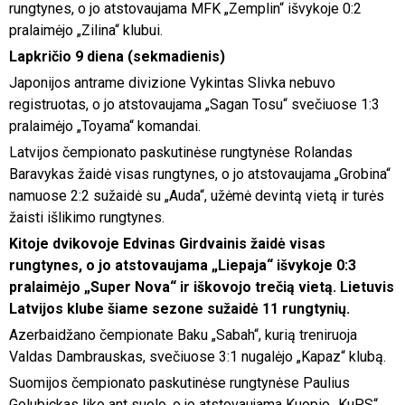
rungtynes, o jo atstovaujama MFK „Zemplin“ išvykoje 0:2
pralaimėjo „Zilina“ klubui.
Lapkričio 9 diena (sekmadienis)
Japonijos antrame divizione Vykintas Slivka nebuvo
registruotas, o jo atstovaujama „Sagan Tosu“ svečiuose 1:3
pralaimėjo „Toyama“ komandai.
Latvijos čempionato paskutinėse rungtynėse Rolandas
Baravykas žaidė visas rungtynes, o jo atstovaujama „Grobina“
namuose 2:2 sužaidė su „Auda“, užėmė devintą vietą ir turės
žaisti išlikimo rungtynes.
Kitoje dvikovoje Edvinas Girdvainis žaidė visas
rungtynes, o jo atstovaujama „Liepaja“ išvykoje 0:3
pralaimėjo „Super Nova“ ir iškovojo trečią vietą. Lietuvis
Latvijos klube šiame sezone sužaidė 11 rungtynių.
Azerbaidžano čempionate Baku „Sabah“, kurią treniruoja
Valdas Dambrauskas, svečiuose 3:1 nugalėjo „Kapaz“ klubą.
Suomijos čempionato paskutinėse rungtynėse Paulius
Golubickas liko ant suolo, o jo atstovaujama Kuopio „KuPS“