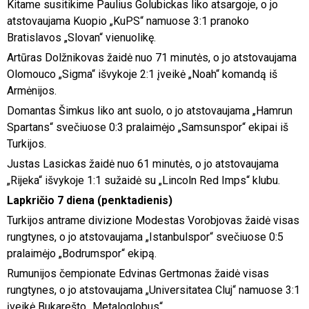
Kitame susitikime Paulius Golubickas liko atsargoje, o jo
atstovaujama Kuopio „KuPS“ namuose 3:1 pranoko
Bratislavos „Slovan“ vienuolikę.
Artūras Dolžnikovas žaidė nuo 71 minutės, o jo atstovaujama
Olomouco „Sigma“ išvykoje 2:1 įveikė „Noah“ komandą iš
Armėnijos.
Domantas Šimkus liko ant suolo, o jo atstovaujama „Hamrun
Spartans“ svečiuose 0:3 pralaimėjo „Samsunspor“ ekipai iš
Turkijos.
Justas Lasickas žaidė nuo 61 minutės, o jo atstovaujama
„Rijeka“ išvykoje 1:1 sužaidė su „Lincoln Red Imps“ klubu.
Lapkričio 7 diena (penktadienis)
Turkijos antrame divizione Modestas Vorobjovas žaidė visas
rungtynes, o jo atstovaujama „Istanbulspor“ svečiuose 0:5
pralaimėjo „Bodrumspor“ ekipą.
Rumunijos čempionate Edvinas Gertmonas žaidė visas
rungtynes, o jo atstovaujama „Universitatea Cluj“ namuose 3:1
įveikė Bukarešto „Metaloglobus“.