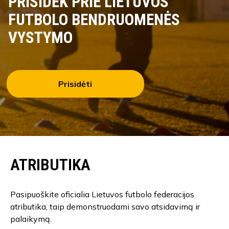
PRISIDĖK PRIE LIETUVOS
FUTBOLO BENDRUOMENĖS
VYSTYMO
Prisidėti
ATRIBUTIKA
Pasipuoškite oficialia Lietuvos futbolo federacijos
atributika, taip demonstruodami savo atsidavimą ir
palaikymą.