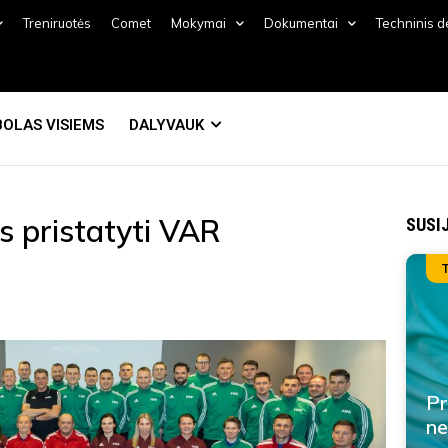
Treniruotės
Comet
Mokymai
Dokumentai
Techninis 
OLAS VISIEMS
DALYVAUK
s pristatyti VAR
SUSI
Pr
ne