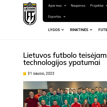
Apie mus
Naujienos
Projektai
Esportas
LYGOS
RINKTINĖS
FUTB
Lietuvos futbolo teisėjam
technologijos ypatumai
31 sausio, 2023