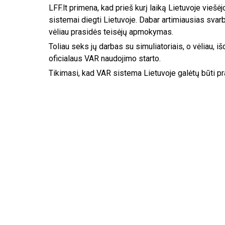
LFF.lt primena, kad prieš kurį laiką Lietuvoje viešė
sistemai diegti Lietuvoje. Dabar artimiausias svarb
vėliau prasidės teisėjų apmokymas.
Toliau seks jų darbas su simuliatoriais, o vėliau, i
oficialaus VAR naudojimo starto.
Tikimasi, kad VAR sistema Lietuvoje galėtų būti p