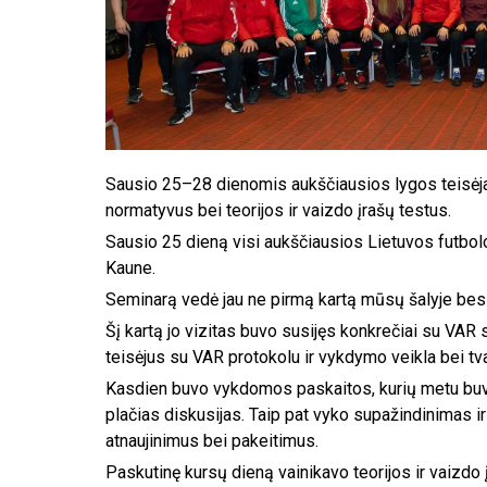
Sausio 25–28 dienomis aukščiausios lygos teisėjai
normatyvus bei teorijos ir vaizdo įrašų testus.
Sausio 25 dieną visi aukščiausios Lietuvos futbolo
Kaune.
Seminarą vedė jau ne pirmą kartą mūsų šalyje besil
Šį kartą jo vizitas buvo susijęs konkrečiai su VAR
teisėjus su VAR protokolu ir vykdymo veikla bei tv
Kasdien buvo vykdomos paskaitos, kurių metu buvo a
plačias diskusijas. Taip pat vyko supažindinimas ir 
atnaujinimus bei pakeitimus.
Paskutinę kursų dieną vainikavo teorijos ir vaizdo 