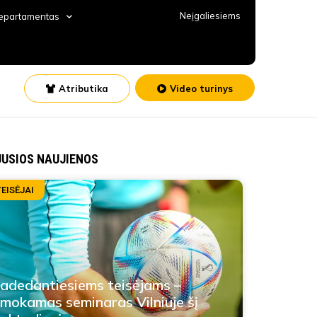
Neįgaliesiems
departamentas
Atributika
Video turinys
JUSIOS NAUJIENOS
TEISĖJAI
adedantiesiems teisėjams –
mokamas seminaras Vilniuje šį