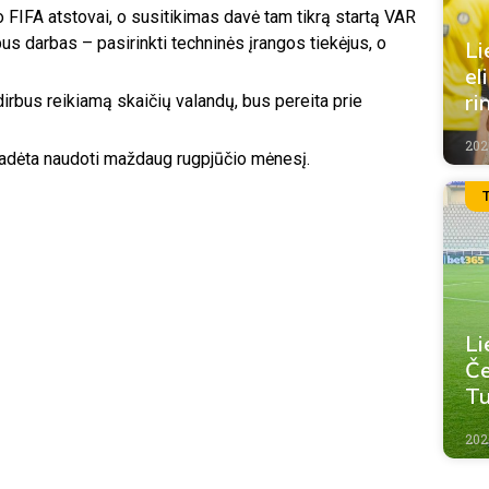
jo FIFA atstovai, o susitikimas davė tam tikrą startą VAR
us darbas – pasirinkti techninės įrangos tiekėjus, o
Li
el
ri
šdirbus reikiamą skaičių valandų, bus pereita prie
202
radėta naudoti maždaug rugpjūčio mėnesį.
Li
Če
Tu
202