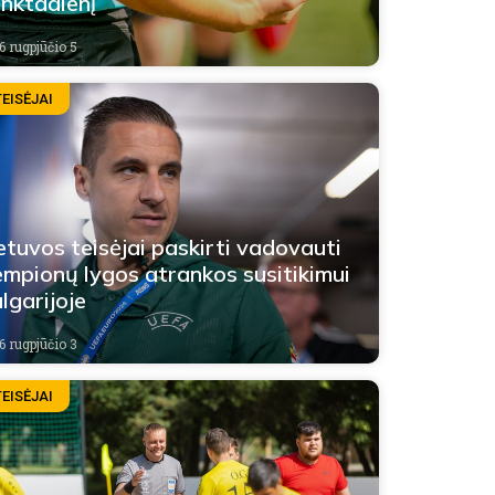
nktadienį
6 rugpjūčio 5
TEISĖJAI
etuvos teisėjai paskirti vadovauti
mpionų lygos atrankos susitikimui
lgarijoje
6 rugpjūčio 3
TEISĖJAI