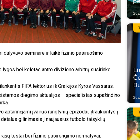
pe
202
 dalyvavo seminare ir laikė fizinio pasiruošimo
Li
 lygos bei keletas antro diviziono arbitrų susirinko
Če
Bu
ankantis FIFA lektorius iš Graikijos Kyros Vassaras.
 sistemos diegimo aktualijos – specialistas supažindino
202
arka.
ptarinėjami įvairūs rungtynių epizodai, įtraukiantys į
detalus gilinimasis į naujausius futbolo taisyklių
įrašų testai bei fizinio pasirengimo normatyvai.