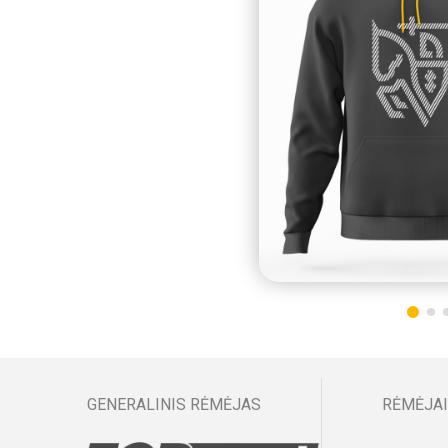
GENERALINIS RĖMĖJAS
RĖMĖJAI