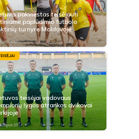
etuvis pakviestas teisėjauti
itiniame paplūdimio futbolo
nktinių turnyre Moldovoje
6 liepos 28
TEISĖJAI
etuvos teisėjai vadovaus
mpionų lygos atrankos dvikovai
rkijoje
6 liepos 20