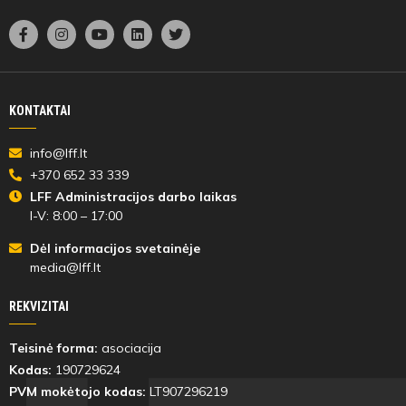
KONTAKTAI
info@lff.lt
+370 652 33 339
LFF Administracijos darbo laikas
I-V: 8:00 – 17:00
Dėl informacijos svetainėje
media@lff.lt
REKVIZITAI
Teisinė forma:
asociacija
Kodas:
190729624
PVM mokėtojo kodas:
LT907296219