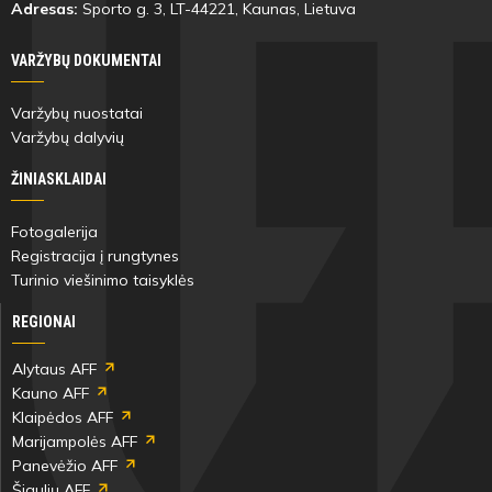
Adresas:
Sporto g. 3, LT-
44221
, Kaunas, Lietuva
VARŽYBŲ DOKUMENTAI
Varžybų nuostatai
Varžybų dalyvių
ŽINIASKLAIDAI
Fotogalerija
Registracija į rungtynes
Turinio viešinimo taisyklės
REGIONAI
Alytaus AFF
Kauno AFF
Klaipėdos AFF
Marijampolės AFF
Panevėžio AFF
Šiaulių AFF