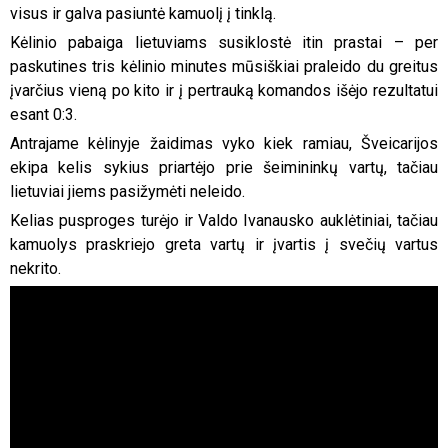
visus ir galva pasiuntė kamuolį į tinklą.
Kėlinio pabaiga lietuviams susiklostė itin prastai – per
paskutines tris kėlinio minutes mūsiškiai praleido du greitus
įvarčius vieną po kito ir į pertrauką komandos išėjo rezultatui
esant 0:3.
Antrajame kėlinyje žaidimas vyko kiek ramiau, Šveicarijos
ekipa kelis sykius priartėjo prie šeimininkų vartų, tačiau
lietuviai jiems pasižymėti neleido.
Kelias pusproges turėjo ir Valdo Ivanausko auklėtiniai, tačiau
kamuolys praskriejo greta vartų ir įvartis į svečių vartus
nekrito.