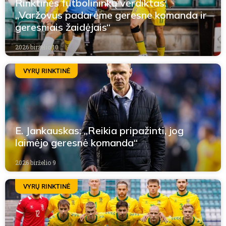
Rinktinės futbolininkų verdiktas:
„Varžovus padarėme geresne komanda ir
geresniais žaidėjais“
2026 birželio 10
VYRŲ RINKTINĖ
E. Jankauskas: „Reikia pripažinti, jog
laimėjo geresnė komanda“
2026 birželio 9
VYRŲ RINKTINĖ