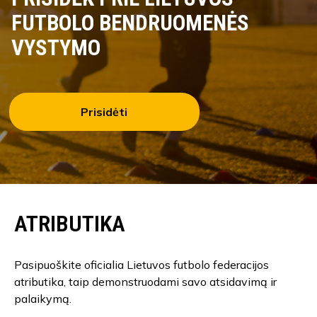
FUTBOLO BENDRUOMENĖS
VYSTYMO
Prisidėti
ATRIBUTIKA
Pasipuoškite oficialia Lietuvos futbolo federacijos
atributika, taip demonstruodami savo atsidavimą ir
palaikymą.