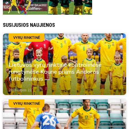
SUSIJUSIOS NAUJIENOS
VYRŲ RINKTINĖ
Lietuvos vyrų rinktinė kontrolinėse
rungtynėse Kaune priims Andoros
futbolininkus
2026 liepos 22
VYRŲ RINKTINĖ