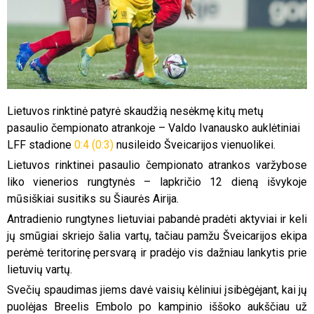
Lietuvos rinktinė patyrė skaudžią nesėkmę kitų metų
pasaulio čempionato atrankoje – Valdo Ivanausko auklėtiniai
LFF stadione
0:4 (0:3)
nusileido Šveicarijos vienuolikei.
Lietuvos rinktinei pasaulio čempionato atrankos varžybose
liko vienerios rungtynės – lapkričio 12 dieną išvykoje
mūsiškiai susitiks su Šiaurės Airija.
Antradienio rungtynes lietuviai pabandė pradėti aktyviai ir keli
jų smūgiai skriejo šalia vartų, tačiau pamžu Šveicarijos ekipa
perėmė teritorinę persvarą ir pradėjo vis dažniau lankytis prie
lietuvių vartų.
Svečių spaudimas jiems davė vaisių kėliniui įsibėgėjant, kai jų
puolėjas Breelis Embolo po kampinio iššoko aukščiau už