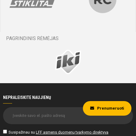
PAGRINDINIS RĖMĖJAS
NEPRALEISKITE NAUJIENŲ
Prenumeruoti
Susipažinau su
LFF asmens duomenų tvarkymo direktyva