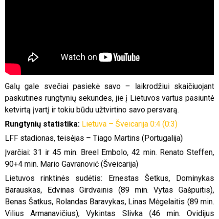
Galų gale svečiai pasiekė savo – laikrodžiui skaičiuojant
paskutines rungtynių sekundes, jie į Lietuvos vartus pasiuntė
ketvirtą įvartį ir tokiu būdu užtvirtino savo persvarą.
Rungtynių statistika:
Lietuva – Šveicarija 0:4 (0:3)
LFF stadionas, teisėjas – Tiago Martins (Portugalija)
Įvarčiai: 31 ir 45 min. Breel Embolo, 42 min. Renato Steffen,
90+4 min. Mario Gavranović (Šveicarija)
Lietuvos rinktinės sudėtis: Ernestas Šetkus, Dominykas
Barauskas, Edvinas Girdvainis (89 min. Vytas Gašpuitis),
Benas Šatkus, Rolandas Baravykas, Linas Mėgelaitis (89 min.
Vilius Armanavičius), Vykintas Slivka (46 min. Ovidijus