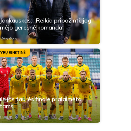
 Jankauskas: „Reikia pripažinti, jog
imėjo geresnė komanda“
 birželio 9
VYRŲ RINKTINĖ
ltijos taurės finale pralaimėta
stams
 birželio 9