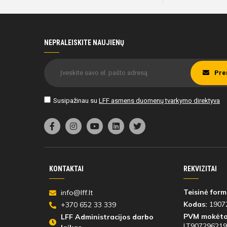
NEPRALEISKITE NAUJIENŲ
Pre
Susipažinau su
LFF asmens duomenų tvarkymo direktyva
KONTAKTAI
REKVIZITAI
Teisinė form
info@lff.lt
Kodas:
1907
+370 652 33 339
PVM mokėto
LFF Administracijos darbo
LT907296219