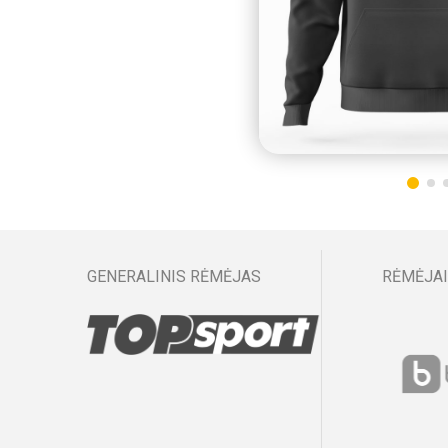
GENERALINIS RĖMĖJAS
RĖMĖJAI