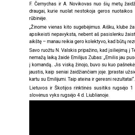
F. Černychas ir A. Novikovas nuo šių metų žaidži
draugai, kurie nuolat nestokoja geros nuotaikos ir
rūbinėje.
„Žinome vienas kito sugebėjimus. Aišku, klube ža
apsikeisti nepavyksta, nebent aš pasislenku žaisti
aikštę – manau reikia gero kolektyvo, kad būtų rez
Savo ruožtu N. Valskis pripažino, kad įsiliejimą į 
nemažą laiką žaidė Emilijus Zubas: „Emilis jau pus
į komandą.. Jis viską žinojo, buvo su kuo pašnekėt
jaustis, kaip seniai žaidžiančiam joje. Įprastai užs
kartu su Emilijumi. Taip ateina ir geresni rezultatai“.
Lietuvos ir Škotijos rinktinės susitiks rugsėjo 
slovėnus vyks rugsėjo 4 d. Liublianoje.