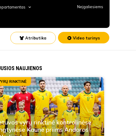
Neįgaliesiems
departamentas
Atributika
Video turinys
JUSIOS NAUJIENOS
VYRŲ RINKTINĖ
etuvos vyrų rinktinė kontrolinėse
ngtynėse Kaune priims Andoros