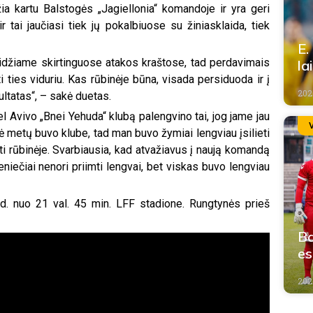
a kartu Balstogės „Jagiellonia“ komandoje ir yra geri
 tai jaučiasi tiek jų pokalbiuose su žiniasklaida, tiek
E.
idžiame skirtinguose atakos kraštose, tad perdavimais
la
 ties viduriu. Kas rūbinėje būna, visada persiduoda ir į
2026
ultatas“, – sakė duetas.
Tel Avivo „Bnei Yehuda“ klubą palengvino tai, jog jame jau
ė metų buvo klube, tad man buvo žymiai lengviau įsilieti
i rūbinėje. Svarbiausia, kad atvažiavus į naują komandą
ieniečiai nenori priimti lengvai, bet viskas buvo lengviau
1 d. nuo 21 val. 45 min. LFF stadione. Rungtynės prieš
Ba
e
2026