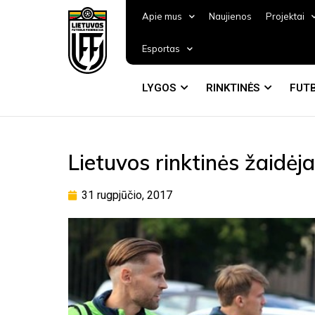
Apie mus
Naujienos
Projektai
Esportas
LYGOS
RINKTINĖS
FUTB
Lietuvos rinktinės žaidėjai
31 rugpjūčio, 2017