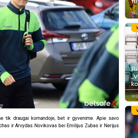
fu
202
Ri
„V
ko
2026
a ne tik draugai komandoje, bet ir gyvenime. Apie savo
has ir Arvydas Novikovas bei Emilijus Zubas ir Nerijus