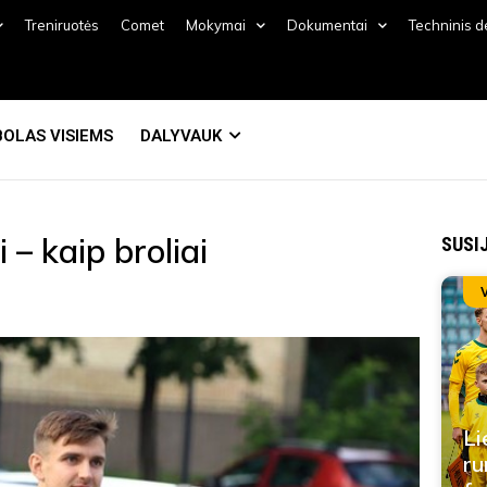
Treniruotės
Comet
Mokymai
Dokumentai
Techninis 
OLAS VISIEMS
DALYVAUK
 – kaip broliai
SUSI
Li
ru