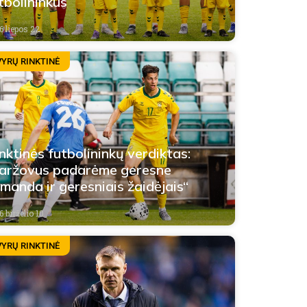
tbolininkus
6 liepos 22
VYRŲ RINKTINĖ
nktinės futbolininkų verdiktas:
aržovus padarėme geresne
manda ir geresniais žaidėjais“
 birželio 10
VYRŲ RINKTINĖ