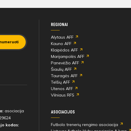
REGIONAI
Alytaus AFF
numeruoti
Kauno AFF
Klaipėdos AFF
Marijampolės AFF
Panevėžio AFF
Šiaulių AFF
Tauragės AFF
Telšių AFF
Utenos AFF
Vilniaus RFS
a:
asociacija
ASOCIACIJOS
29624
Futbolo trenerių rengimo asociacija
jo kodas: