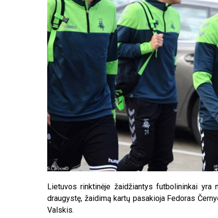
Lietuvos rinktinėje žaidžiantys futbolininkai yr
draugystę, žaidimą kartų pasakioja Fedoras Černyc
Valskis.