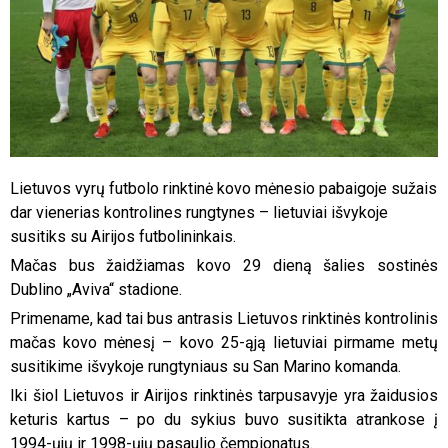
Lietuvos vyrų futbolo rinktinė kovo mėnesio pabaigoje sužais
dar vienerias kontrolines rungtynes – lietuviai išvykoje
susitiks su Airijos futbolininkais.
Mačas bus žaidžiamas kovo 29 dieną šalies sostinės
Dublino „Aviva“ stadione.
Primename, kad tai bus antrasis Lietuvos rinktinės kontrolinis
mačas kovo mėnesį – kovo 25-ąją lietuviai pirmame metų
susitikime išvykoje rungtyniaus su San Marino komanda.
Iki šiol Lietuvos ir Airijos rinktinės tarpusavyje yra žaidusios
keturis kartus – po du sykius buvo susitikta atrankose į
1994-ųjų ir 1998-ųjų pasaulio čempionatus.