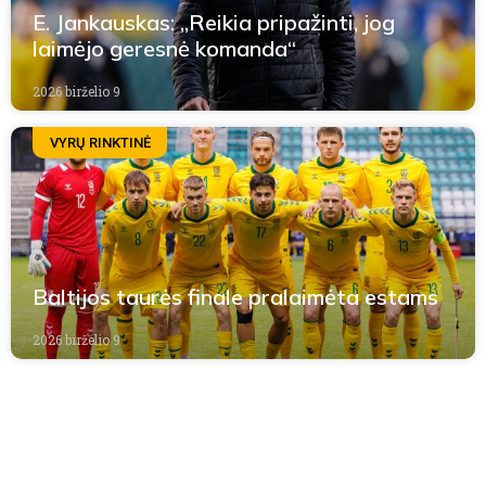
E. Jankauskas: „Reikia pripažinti, jog
laimėjo geresnė komanda“
2026 birželio 9
VYRŲ RINKTINĖ
Baltijos taurės finale pralaimėta estams
2026 birželio 9