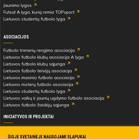
Jaunimo lygos
Futsal A lyga, kurią remia TOPsport
Lietuvos studentų futbolo lyga
ASOCIACIJOS
Futbolo trenerių rengimo asociacija
Lietuvos futbolo klubų asociacija A lyga
Lietuvos futbolo klubų sąjunga
Lietuvos futbolo teisėjų asociacija
Lietuvos masinio futbolo asociacija
Lietuvos moterų futbolo asociacija
Lietuvos studentų futbolo lyga
Lietuvos vaikų ir jaunių ugdymo futbolo asociacija
Lietuvos futbolo žaidėjų sąjunga
INICIATYVOS IR PROJEKTAI
Skautingas Lietuvoje ir užsienyje
Paramos fondai
ŠIOJE SVETAINĖJE NAUDOJAMI SLAPUKAI