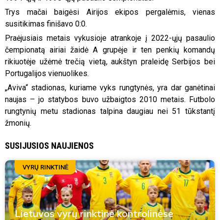
Trys mačai baigėsi Airijos ekipos pergalėmis, vienas
susitikimas finišavo 0:0.
Praėjusiais metais vykusioje atrankoje į 2022-ųjų pasaulio
čempionatą airiai žaidė A grupėje ir ten penkių komandų
rikiuotėje užėmė trečią vietą, aukštyn praleidę Serbijos bei
Portugalijos vienuolikes.
„Aviva“ stadionas, kuriame vyks rungtynės, yra dar ganėtinai
naujas – jo statybos buvo užbaigtos 2010 metais. Futbolo
rungtynių metu stadionas talpina daugiau nei 51 tūkstantį
žmonių.
SUSIJUSIOS NAUJIENOS
VYRŲ RINKTINĖ
Lietuvos vyrų rinktinė kontrolinėse