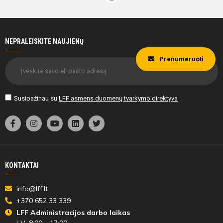
NEPRALEISKITE NAUJIENŲ
Prenumeruoti
Susipažinau su
LFF asmens duomenų tvarkymo direktyva
KONTAKTAI
info@lff.lt
+370 652 33 339
LFF Administracijos darbo laikas
I-V: 8:00 – 17:00