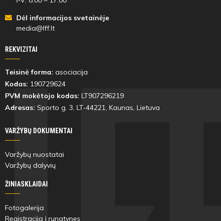
Dėl informacijos svetainėje
media@lff.lt
REKVIZITAI
Teisinė forma:
asociacija
Kodas:
190729624
PVM mokėtojo kodas:
LT907296219
Adresas:
Sporto g. 3, LT-
44221
, Kaunas, Lietuva
VARŽYBŲ DOKUMENTAI
Varžybų nuostatai
Varžybų dalyvių
ŽINIASKLAIDAI
Fotogalerija
Registracija į rungtynes