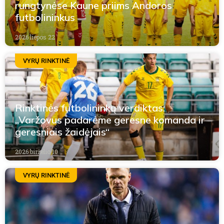
rungtynėse Kaune priims Andoros
futbolininkus
2026 liepos 22
VYRŲ RINKTINĖ
Rinktinės futbolininkų verdiktas:
„Varžovus padarėme geresne komanda ir
geresniais žaidėjais“
2026 birželio 10
VYRŲ RINKTINĖ