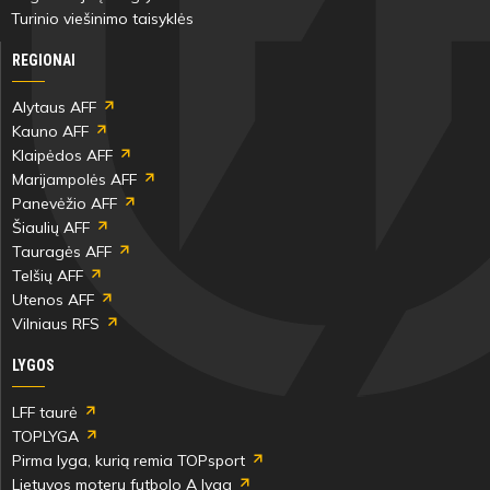
Turinio viešinimo taisyklės
REGIONAI
Alytaus AFF
Kauno AFF
Klaipėdos AFF
Marijampolės AFF
Panevėžio AFF
Šiaulių AFF
Tauragės AFF
Telšių AFF
Utenos AFF
Vilniaus RFS
LYGOS
LFF taurė
TOPLYGA
Pirma lyga, kurią remia TOPsport
Lietuvos moterų futbolo A lyga