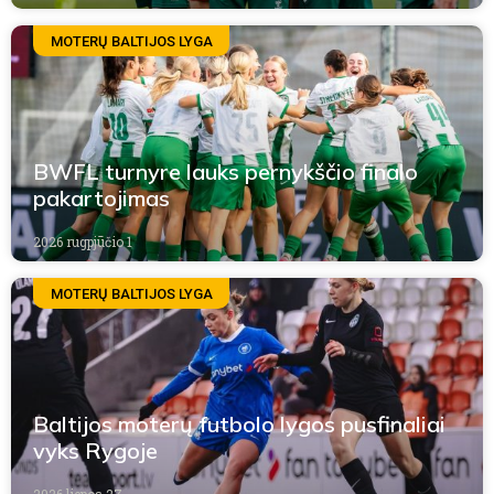
MOTERŲ BALTIJOS LYGA
BWFL turnyre lauks pernykščio finalo
pakartojimas
2026 rugpjūčio 1
MOTERŲ BALTIJOS LYGA
Baltijos moterų futbolo lygos pusfinaliai
vyks Rygoje
2026 liepos 27