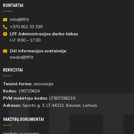
KONTAKTAI
info@lff.lt
+370 652 33 339
LFF Administracijos darbo laikas
I-V: 8:00 – 17:00
Dėl informacijos svetainėje
media@lff.lt
REKVIZITAI
Teisinė forma:
asociacija
Kodas:
190729624
PVM mokėtojo kodas:
LT907296219
Adresas:
Sporto g. 3, LT-
44221
, Kaunas, Lietuva
VARŽYBŲ DOKUMENTAI
Varžybų nuostatai