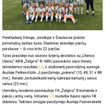
Penktadienį Vilniuje, Joniškyje ir Šiauliuose praūžė
pirmenybių šeštas turas. Stadionai skendėjo įvarčių
pursluose – iš viso krito 22 įvarčiai.
Turas prasidėjo nuo sezono lyderių akistatos su „Utenos
Uteniu“. MFA „Žalgiris“ B–MRU pasveikino savo trenerį
laimėdamos rezultatu
5:0
, o stulbinantį pasirodymą surengė
Austėja Petkevičiūtė. Ji pasižymėjo „pokeriu“ (10, 49, 51 ir 88
min.). Renata Jevtušenkaitė kartą nukreipė kamuolį į savus
vartus (25 min.).
Uteniškių nesėkme pasinaudojo FK „Žalgiris“ B komanda ir
pakilo į antrą vietą. Vilnietės
6:0
nustelbė Kauno rajono FA
dubleres. Taikliais smūgiai pasižymėjo Austėja Pašvenskaitė