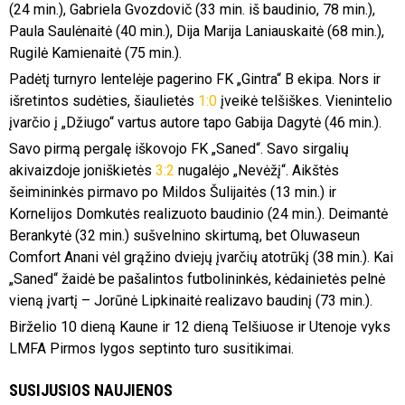
(24 min.), Gabriela Gvozdovič (33 min. iš baudinio, 78 min.),
Paula Saulėnaitė (40 min.), Dija Marija Laniauskaitė (68 min.),
Rugilė Kamienaitė (75 min.).
Padėtį turnyro lentelėje pagerino FK „Gintra“ B ekipa. Nors ir
išretintos sudėties, šiaulietės
1:0
įveikė telšiškes. Vienintelio
įvarčio į „Džiugo“ vartus autore tapo Gabija Dagytė (46 min.).
Savo pirmą pergalę iškovojo FK „Saned“. Savo sirgalių
akivaizdoje joniškietės
3:2
nugalėjo „Nevėžį“. Aikštės
šeimininkės pirmavo po Mildos Šulijaitės (13 min.) ir
Kornelijos Domkutės realizuoto baudinio (24 min.). Deimantė
Berankytė (32 min.) sušvelnino skirtumą, bet Oluwaseun
Comfort Anani vėl grąžino dviejų įvarčių atotrūkį (38 min.). Kai
„Saned“ žaidė be pašalintos futbolininkės, kėdainietės pelnė
vieną įvartį – Jorūnė Lipkinaitė realizavo baudinį (73 min.).
Birželio 10 dieną Kaune ir 12 dieną Telšiuose ir Utenoje vyks
LMFA Pirmos lygos septinto turo susitikimai.
SUSIJUSIOS NAUJIENOS