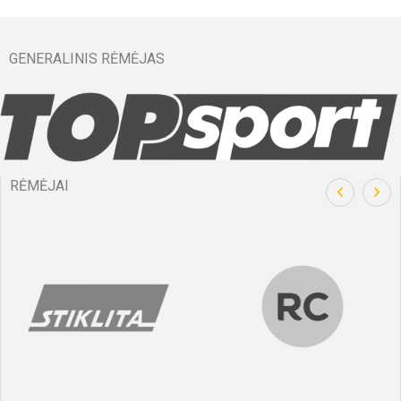
GENERALINIS RĖMĖJAS
RĖMĖJAI