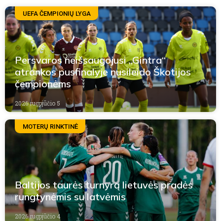
UEFA ČEMPIONIŲ LYGA
Persvaros neišsaugojusi „Gintra“
atrankos pusfinalyje nusileido Škotijos
čempionėms
2026 rugpjūčio 5
MOTERŲ RINKTINĖ
Baltijos taurės turnyrą lietuvės pradės
rungtynėmis su latvėmis
2026 rugpjūčio 4