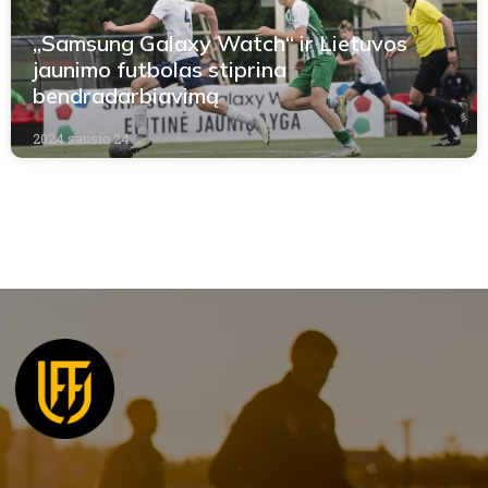
„Samsung Galaxy Watch“ ir Lietuvos
jaunimo futbolas stiprina
bendradarbiavimą
2024 sausio 24