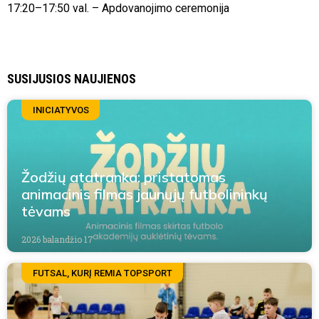
17:20–17:50 val. – Apdovanojimo ceremonija
SUSIJUSIOS NAUJIENOS
INICIATYVOS
Žodžių atatranka: pristatomas
animacinis filmas jaunųjų futbolininkų
tėvams
2026 balandžio 17
FUTSAL, KURĮ REMIA TOPSPORT