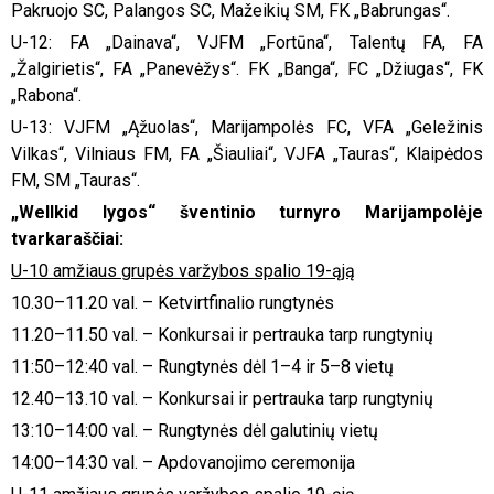
Pakruojo SC, Palangos SC, Mažeikių SM, FK „Babrungas“.
U-12: FA „Dainava“, VJFM „Fortūna“, Talentų FA, FA
„Žalgirietis“, FA „Panevėžys“. FK „Banga“, FC „Džiugas“, FK
„Rabona“.
U-13: VJFM „Ąžuolas“, Marijampolės FC, VFA „Geležinis
Vilkas“, Vilniaus FM, FA „Šiauliai“, VJFA „Tauras“, Klaipėdos
FM, SM „Tauras“.
„Wellkid lygos“ šventinio turnyro Marijampolėje
tvarkaraščiai:
U-10 amžiaus grupės varžybos spalio 19-ąją
10.30–11.20 val. – Ketvirtfinalio rungtynės
11.20–11.50 val. – Konkursai ir pertrauka tarp rungtynių
11:50–12:40 val. – Rungtynės dėl 1–4 ir 5–8 vietų
12.40–13.10 val. – Konkursai ir pertrauka tarp rungtynių
13:10–14:00 val. – Rungtynės dėl galutinių vietų
14:00–14:30 val. – Apdovanojimo ceremonija