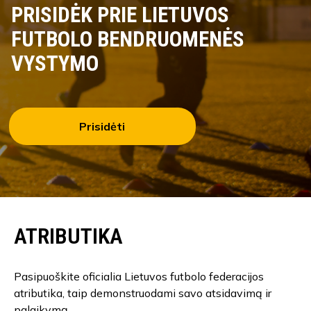
PRISIDĖK PRIE LIETUVOS
FUTBOLO BENDRUOMENĖS
VYSTYMO
Prisidėti
ATRIBUTIKA
Pasipuoškite oficialia Lietuvos futbolo federacijos
atributika, taip demonstruodami savo atsidavimą ir
palaikymą.