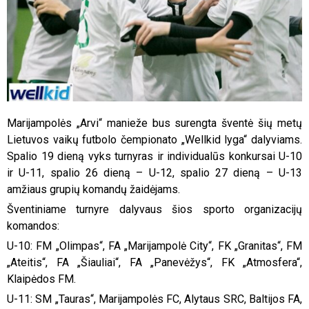
Marijampolės „Arvi“ manieže bus surengta šventė šių metų
Lietuvos vaikų futbolo čempionato „Wellkid lyga“ dalyviams.
Spalio 19 dieną vyks turnyras ir individualūs konkursai U-10
ir U-11, spalio 26 dieną – U-12, spalio 27 dieną – U-13
amžiaus grupių komandų žaidėjams.
Šventiniame turnyre dalyvaus šios sporto organizacijų
komandos:
U-10: FM „Olimpas“, FA „Marijampolė City“, FK „Granitas“, FM
„Ateitis“, FA „Šiauliai“, FA „Panevėžys“, FK „Atmosfera“,
Klaipėdos FM.
U-11: SM „Tauras“, Marijampolės FC, Alytaus SRC, Baltijos FA,