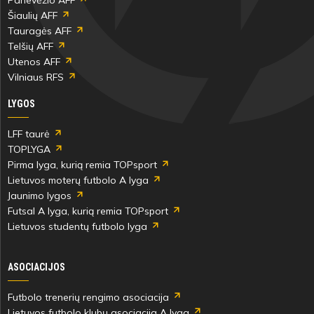
Šiaulių AFF
Tauragės AFF
Telšių AFF
Utenos AFF
Vilniaus RFS
LYGOS
LFF taurė
TOPLYGA
Pirma lyga, kurią remia TOPsport
Lietuvos moterų futbolo A lyga
Jaunimo lygos
Futsal A lyga, kurią remia TOPsport
Lietuvos studentų futbolo lyga
ASOCIACIJOS
Futbolo trenerių rengimo asociacija
Lietuvos futbolo klubų asociacija A lyga