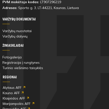
PVM mokėtojo kodas:
LT907296219
Adresas:
Sporto g. 3, LT-
44221
, Kaunas, Lietuva
VARŽYBŲ DOKUMENTAI
Varžybų nuostatai
Varžybų dalyvių
ŽINIASKLAIDAI
Fotogalerija
Registracija į rungtynes
Turinio viešinimo taisyklės
REGIONAI
Alytaus AFF
Kauno AFF
Klaipėdos AFF
Marijampolės AFF
Panevėžio AFF