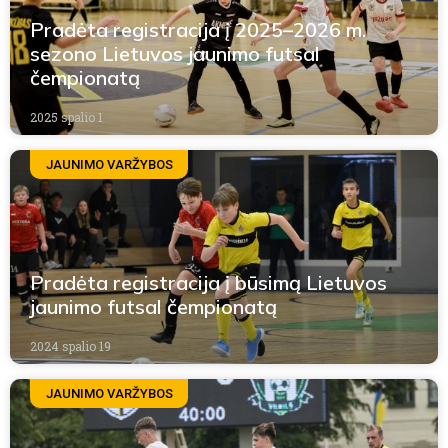
Pradėta registracija į 2025–2026 m.
sezono Lietuvos jaunimo futsal
čempionatą
2025 spalio 1
JAUNIMO VARŽYBOS
Pradėta registracija į būsimą Lietuvos
jaunimo futsal čempionatą
2024 spalio 19
JAUNIMO VARŽYBOS