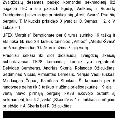
Žvaigždžių desantas padėjo komandai sekmadienį 8:2
nugalėti TEC ir 6:5 palaužti Egidijų Vaitkūną ir Robertą
Freidgeimą į savo ekipą prisiviliojusią „Ateitį-Švarą“. Prie šių
pergalių T. Mikuckis prisidėjo 3 įvarčiai, D. Šernas – 2, o V.
Lukša – 1.
„IFEX Margiris“ čempionate per 8 turus surinko 19 taškų ir
atsilieka tik nuo 24 taškus turinčios „Vilties“. „Ateitis-Švara“
po 6 rungtynių turi 9 taškus ir užima 3-ąją vietą.
Prasčiau sekasi iki šiol didžiausią žvaigdžių skaičių
suburdavusiai FK78 komandai, kurioje yra registruoti
Deividas Šemberas, Andrius Skerla, Rolandas Džiaukštas,
Gediminas Vičius, Virmantas Lemežis, Nerijus Vasiliauskas,
Mindaugas Čepas, Ramūnas Stonkus. Ši komanda per 6
rungtynes pelnė tik 3 taškus ir užima priešpaskutinę – 9-ąją –
vietą. Savo pirmąją pergalę FK78 iškovojo būtent šį
sekmadienį, kai 4:2 įveikė „Skaidiškes“, o taikliais smūgiais
prisidėjo ir A. Skerla bei R. Džiaukštas.