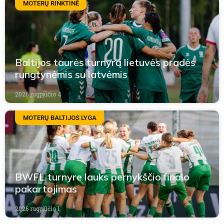
MOTERŲ RINKTINĖ
Baltijos taurės turnyrą lietuvės pradės
rungtynėmis su latvėmis
2026 rugpjūčio 4
MOTERŲ BALTIJOS LYGA
BWFL turnyre lauks pernykščio finalo
pakartojimas
2026 rugpjūčio 1