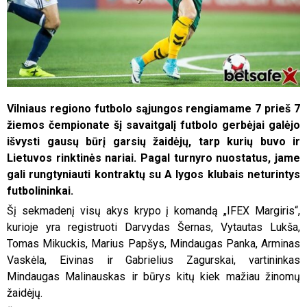
Vilniaus regiono futbolo sąjungos rengiamame 7 prieš 7
žiemos čempionate šį savaitgalį futbolo gerbėjai galėjo
išvysti gausų būrį garsių žaidėjų, tarp kurių buvo ir
Lietuvos rinktinės nariai. Pagal turnyro nuostatus, jame
gali rungtyniauti kontraktų su A lygos klubais neturintys
futbolininkai.
Šį sekmadenį visų akys krypo į komandą „IFEX Margiris“,
kurioje yra registruoti Darvydas Šernas, Vytautas Lukša,
Tomas Mikuckis, Marius Papšys, Mindaugas Panka, Arminas
Vaskėla, Eivinas ir Gabrielius Zagurskai, vartininkas
Mindaugas Malinauskas ir būrys kitų kiek mažiau žinomų
žaidėjų.