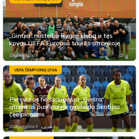
„Gintra“ nustelbė Rygos klubą ir tęs
kovas UEFA Europos taurės atrankoje
2026 rugpjūčio 8
UEFA ČEMPIONIŲ LYGA
Persvaros neišsaugojusi „Gintra“
atrankos pusfinalyje nusileido Škotijos
čempionėms
2026 rugpjūčio 5