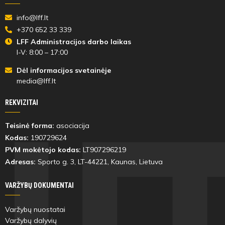
info@lff.lt
+370 652 33 339
LFF Administracijos darbo laikas
I-V: 8:00 – 17:00
Dėl informacijos svetainėje
media@lff.lt
REKVIZITAI
Teisinė forma:
asociacija
Kodas:
190729624
PVM mokėtojo kodas:
LT907296219
Adresas:
Sporto g. 3, LT-
44221
, Kaunas, Lietuva
VARŽYBŲ DOKUMENTAI
Varžybų nuostatai
Varžybų dalyvių