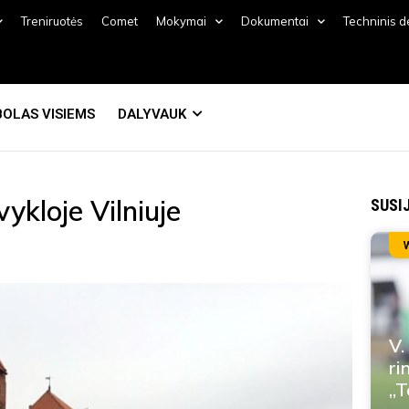
Treniruotės
Comet
Mokymai
Dokumentai
Techninis 
OLAS VISIEMS
DALYVAUK
ykloje Vilniuje
SUSI
V.
ri
„T