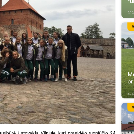
ru
202
Me
pr
202
ibūrė į stovyklą Vilniuje, kuri prasidėjo rugpjūčio 24