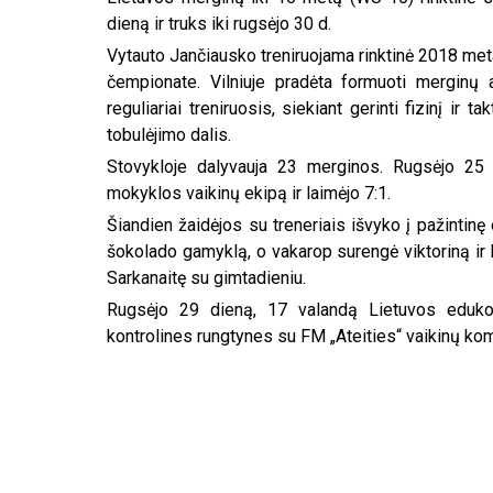
dieną ir truks iki rugsėjo 30 d.
Vytauto Jančiausko treniruojama rinktinė 2018 me
čempionate. Vilniuje pradėta formuoti merginų
reguliariai treniruosis, siekiant gerinti fizinį ir
tobulėjimo dalis.
Stovykloje dalyvauja 23 merginos. Rugsėjo 25 
mokyklos vaikinų ekipą ir laimėjo 7:1.
Šiandien žaidėjos su treneriais išvyko į pažintinę 
šokolado gamyklą, o vakarop surengė viktoriną ir k
Sarkanaitę su gimtadieniu.
Rugsėjo 29 dieną, 17 valandą Lietuvos edukol
kontrolines rungtynes su FM „Ateities“ vaikinų ko