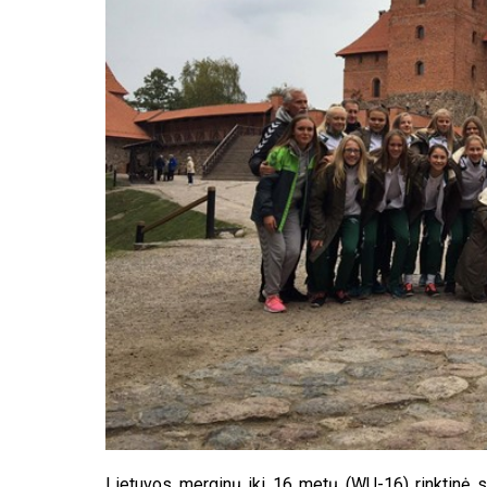
Lietuvos merginų iki 16 metų (WU-16) rinktinė sus