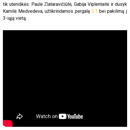
tik uteniškės: Paulė Zlataravičiūtė, Gabija Viplentaitė ir dusyk
Kamilė Medvedeva, užtikrindamos pergalę
5:1
bei pakilimą į
3-iąją vietą.