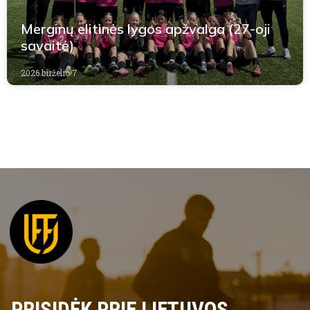
Merginų elitinės lygos apžvalga (27-oji
savaitė)
2026 birželio 7
PRISIDĖK PRIE LIETUVOS