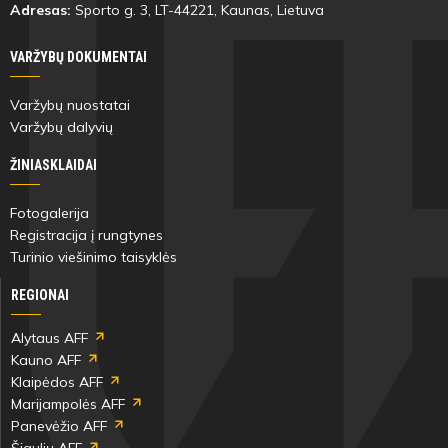
Adresas:
Sporto g. 3, LT-
44221
, Kaunas, Lietuva
VARŽYBŲ DOKUMENTAI
Varžybų nuostatai
Varžybų dalyvių
ŽINIASKLAIDAI
Fotogalerija
Registracija į rungtynes
Turinio viešinimo taisyklės
REGIONAI
Alytaus AFF
Kauno AFF
Klaipėdos AFF
Marijampolės AFF
Panevėžio AFF
Šiaulių AFF