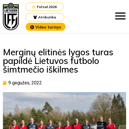
Futsal 2026
Atributika
Video turinys
Merginų elitinės lygos turas
papildė Lietuvos futbolo
šimtmečio iškilmes
9 gegužės, 2022