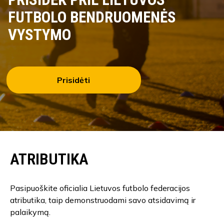
FUTBOLO BENDRUOMENĖS
VYSTYMO
Prisidėti
ATRIBUTIKA
Pasipuoškite oficialia Lietuvos futbolo federacijos
atributika, taip demonstruodami savo atsidavimą ir
palaikymą.