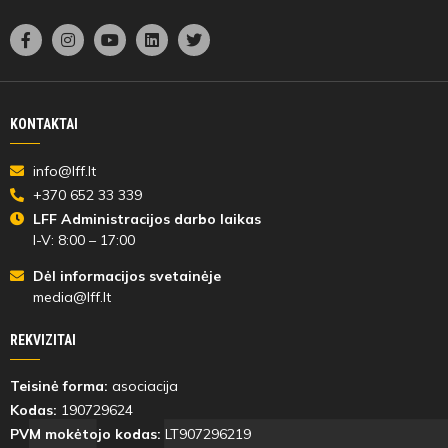
KONTAKTAI
info@lff.lt
+370 652 33 339
LFF Administracijos darbo laikas
I-V: 8:00 – 17:00
Dėl informacijos svetainėje
media@lff.lt
REKVIZITAI
Teisinė forma:
asociacija
Kodas:
190729624
PVM mokėtojo kodas:
LT907296219