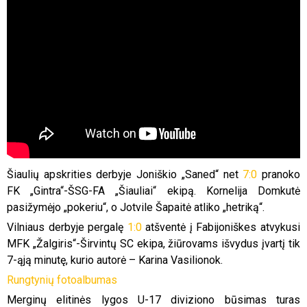
Šiaulių apskrities derbyje Joniškio „Saned“ net
7:0
pranoko
FK „Gintra“-ŠSG-FA „Šiauliai“ ekipą. Kornelija Domkutė
pasižymėjo „pokeriu“, o Jotvile Šapaitė atliko „hetriką“.
Vilniaus derbyje pergalę
1:0
atšventė į Fabijoniškes atvykusi
MFK „Žalgiris“-Širvintų SC ekipa, žiūrovams išvydus įvartį tik
7-ąją minutę, kurio autorė – Karina Vasilionok.
Rungtynių fotoalbumas
Merginų elitinės lygos U-17 diviziono būsimas turas