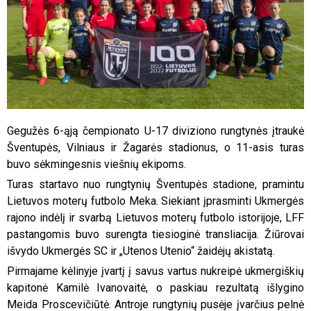
Gegužės 6-ąją čempionato U-17 diviziono rungtynės įtraukė
Šventupės, Vilniaus ir Žagarės stadionus, o 11-asis turas
buvo sėkmingesnis viešnių ekipoms.
Turas startavo nuo rungtynių Šventupės stadione, pramintu
Lietuvos moterų futbolo Meka. Siekiant įprasminti Ukmergės
rajono indėlį ir svarbą Lietuvos moterų futbolo istorijoje, LFF
pastangomis buvo surengta tiesioginė transliacija. Žiūrovai
išvydo Ukmergės SC ir „Utenos Utenio“ žaidėjų akistatą.
Pirmajame kėlinyje įvartį į savus vartus nukreipė ukmergiškių
kapitonė Kamilė Ivanovaitė, o paskiau rezultatą išlygino
Meida Proscevičiūtė. Antroje rungtynių pusėje įvarčius pelnė