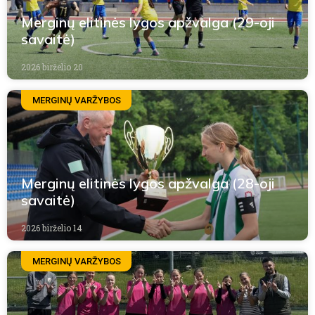
Merginų elitinės lygos apžvalga (29-oji
savaitė)
2026 birželio 20
MERGINŲ VARŽYBOS
Merginų elitinės lygos apžvalga (28-oji
savaitė)
2026 birželio 14
MERGINŲ VARŽYBOS