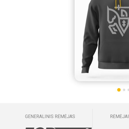
GENERALINIS RĖMĖJAS
RĖMĖJAI