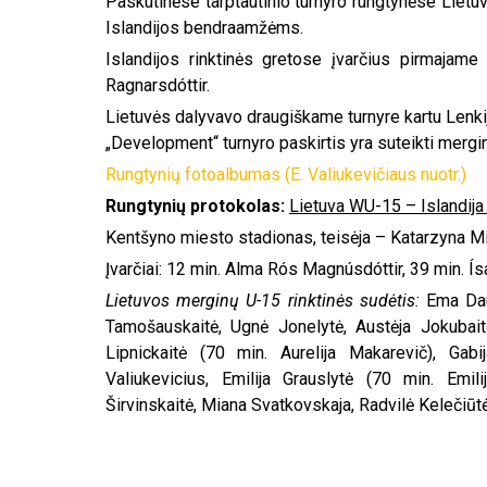
Paskutinėse tarptautinio turnyro rungtynėse Lietuv
Islandijos bendraamžėms.
Islandijos rinktinės gretose įvarčius pirmajam
Ragnarsdóttir.
Lietuvės dalyvavo draugiškame turnyre kartu Lenkij
„Development“ turnyro paskirtis yra suteikti mergin
Rungtynių fotoalbumas (E. Valiukevičiaus nuotr.)
Rungtynių protokolas:
Lietuva WU-15 – Islandija
Kentšyno miesto stadionas, teisėja – Katarzyna Mi
Įvarčiai: 12 min. Alma Rós Magnúsdóttir, 39 min. Ís
Lietuvos merginų U-15 rinktinės sudėtis:
Ema Dau
Tamošauskaitė, Ugnė Jonelytė, Austėja Jokubaitė
Lipnickaitė (70 min. Aurelija Makarevič), Gab
Valiukevicius, Emilija Grauslytė (70 min. Emil
Širvinskaitė, Miana Svatkovskaja, Radvilė Kelečiūtė