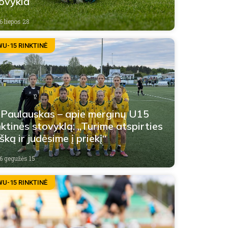
ovykla
6 liepos 28
WU-15 RINKTINĖ
 Paulauskas – apie merginų U15
nktinės stovyklą: „Turime atspirties
šką ir judėsime į priekį“
6 gegužės 15
WU-15 RINKTINĖ