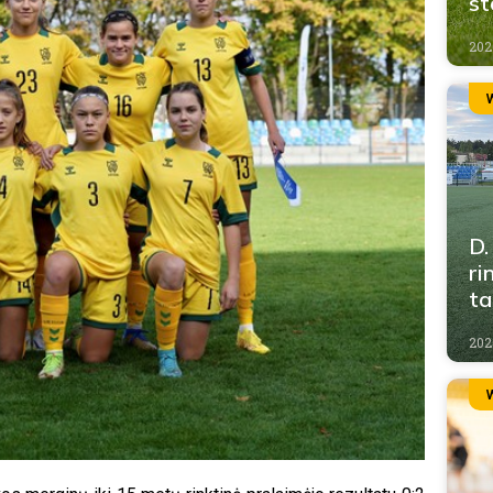
st
202
D.
ri
ta
202