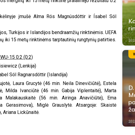
os merginų iki 15 metų rinktinė pralaimėjo rezultatu 0:2
e kėlinyje įmušė Alma Rós Magnúsdóttir ir Ísabel Sól
Ka
ri
os, Turkijos ir Islandijos bendraamžių rinktinėmis. UEFA
ų iki 15 metų rinktinėms tarptautinių rungtynių patirties.
202
 WU-15 0:2 (0:2)
siewicz (Lenkija)
abel Sól Ragnarsdóttir (Islandija)
jotė, Laura Grucytė (46 min. Neila Dinevičiūtė), Estela
D.
, Milda Ivanciūtė (46 min. Gabija Viplentaitė), Marta
Ma
ija Malakauskaitė (56 min. Airinga Anavičiūtė), Ema
pa
ija Gerasimova), Miglė Grauslytė. Atsargoje: Skaistė
ža
, Ariana Lickūnaitė.
202