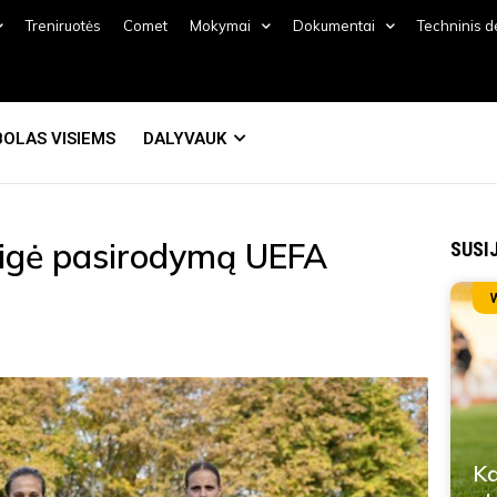
Treniruotės
Comet
Mokymai
Dokumentai
Techninis 
OLAS VISIEMS
DALYVAUK
aigė pasirodymą UEFA
SUSI
Ka