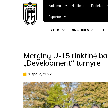
Apie mus
Naujienos
Projektai
Esportas
LYGOS
RINKTINĖS
FUTB
Merginų U-15 rinktinė b
„Development“ turnyre
9 spalio, 2022