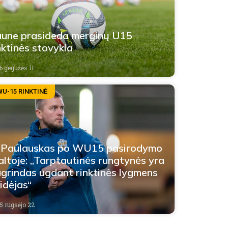
une prasideda merginų U15
nktinės stovykla
6 gegužės 11
WU-15 RINKTINĖ
 Paulauskas po WU15 pasirodymo
ltoje: „Tarptautinės rungtynės yra
grindas ugdant rinktinės lygmens
idėjas“
5 rugsėjo 22