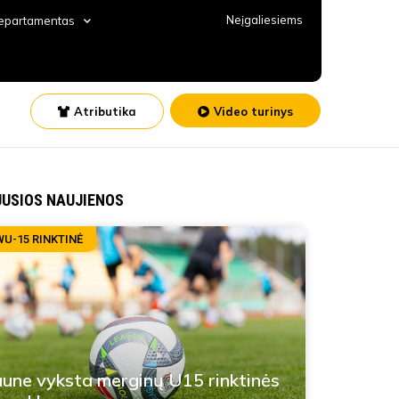
Neįgaliesiems
departamentas
Atributika
Video turinys
JUSIOS NAUJIENOS
WU-15 RINKTINĖ
une vyksta merginų U15 rinktinės