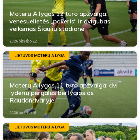
Moterų A lygos 12 turo apžvalga:
venesuelietės „pokeris“ ir dvigubas
veiksmas Šiaulių stadione
2026 birželio 22
LIETUVOS MOTERŲ A LYGA
Moterų A lygos 11 turo apžvalga: dvi
lyderių pergalės bei lygiosios
Raudondvaryje
2026 birželio 15
LIETUVOS MOTERŲ A LYGA