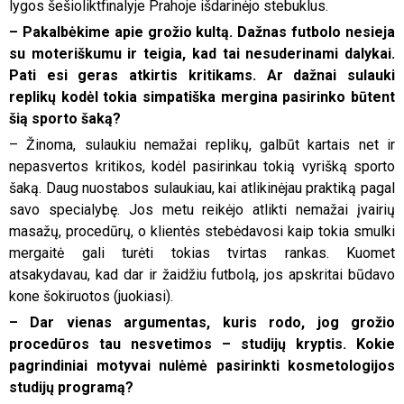
lygos šešioliktfinalyje Prahoje išdarinėjo stebuklus.
– Pakalbėkime apie grožio kultą. Dažnas futbolo nesieja
su moteriškumu ir teigia, kad tai nesuderinami dalykai.
Pati esi geras atkirtis kritikams. Ar dažnai sulauki
replikų kodėl tokia simpatiška mergina pasirinko būtent
šią sporto šaką?
– Žinoma, sulaukiu nemažai replikų, galbūt kartais net ir
nepasvertos kritikos, kodėl pasirinkau tokią vyrišką sporto
šaką. Daug nuostabos sulaukiau, kai atlikinėjau praktiką pagal
savo specialybę. Jos metu reikėjo atlikti nemažai įvairių
masažų, procedūrų, o klientės stebėdavosi kaip tokia smulki
mergaitė gali turėti tokias tvirtas rankas. Kuomet
atsakydavau, kad dar ir žaidžiu futbolą, jos apskritai būdavo
kone šokiruotos (juokiasi).
– Dar vienas argumentas, kuris rodo, jog grožio
procedūros tau nesvetimos – studijų kryptis. Kokie
pagrindiniai motyvai nulėmė pasirinkti kosmetologijos
studijų programą?