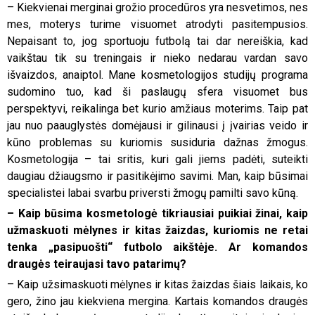
– Kiekvienai merginai grožio procedūros yra nesvetimos, nes
mes, moterys turime visuomet atrodyti pasitempusios.
Nepaisant to, jog sportuoju futbolą tai dar nereiškia, kad
vaikštau tik su treningais ir nieko nedarau vardan savo
išvaizdos, anaiptol. Mane kosmetologijos studijų programa
sudomino tuo, kad ši paslaugų sfera visuomet bus
perspektyvi, reikalinga bet kurio amžiaus moterims. Taip pat
jau nuo paauglystės domėjausi ir gilinausi į įvairias veido ir
kūno problemas su kuriomis susiduria dažnas žmogus.
Kosmetologija – tai sritis, kuri gali jiems padėti, suteikti
daugiau džiaugsmo ir pasitikėjimo savimi. Man, kaip būsimai
specialistei labai svarbu priversti žmogų pamilti savo kūną.
– Kaip būsima kosmetologė tikriausiai puikiai žinai, kaip
užmaskuoti mėlynes ir kitas žaizdas, kuriomis ne retai
tenka „pasipuošti“ futbolo aikštėje. Ar komandos
draugės teiraujasi tavo patarimų?
– Kaip užsimaskuoti mėlynes ir kitas žaizdas šiais laikais, ko
gero, žino jau kiekviena mergina. Kartais komandos draugės