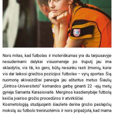
Nors mitas, kad futbolas ir moteriškumas yra du tarpusavyje
nesuderinami dalykai visuomenėje po truputį jau ima
sklaidytis, vis tik, ko gero, būtų nesunku rasti žmonių, kurie
vis dar laikosi griežtos pozicijos: futbolas – vyrų sportas. Šią
nuomonę akivaizdžiai paneigia jau aštuntus metus Šiaulių
„Gintros-Universiteto“ komandos garbę ginanti 22 -ejų metų
gynėja Samanta Karasiovaitė. Merginos kasdienybėje futbolą
keičia įvairios grožio procedūros ir atvirkščiai.
Kosmetologiją studijuojanti šiaulietė derina grožio paslapčių
mokslą su futbolo treniruotėmis ir nors pripažįsta, kad mama