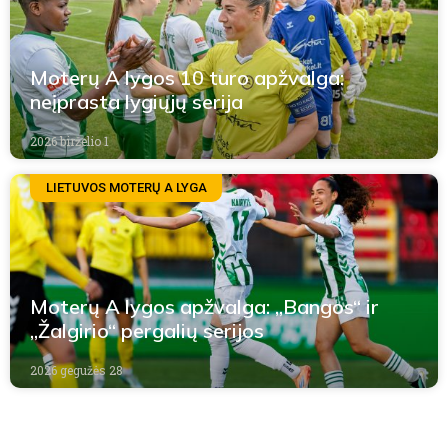
Moterų A lygos 10 turo apžvalga:
neįprasta lygiųjų serija
2026 birželio 1
LIETUVOS MOTERŲ A LYGA
Moterų A lygos apžvalga: „Bangos“ ir
„Žalgirio“ pergalių serijos
2026 gegužės 28