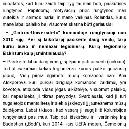
nuostatos, kad turiu žaisti taip, lyg tai man būtų paskutinės
rungtynės. Papildomą motyvaciją prieš rungtynes man
suteikia ir šeimos nariai ir mano vaikinas Rolandas, kuris
mane labai palaiko bei visuomet skatina būti geriausiai.
– „Gintros-Universiteto“ komandoje rungtyniauji nuo
2010 -ųjų. Per šį laikotarpį pasikeitė daug veidų, tarp
kurių buvo ir nemažai legionierių. Kurią legionierę
išskirtum kaip
įsmintiniausią?
– Pasikeitė labai daug veidų, spėjau ir pati pasenti (juokiasi).
Turbūt išskirčiau kelias legionieres, kurios paliko geriausią
įspūdį. Visų pirma ilgametė mūsų komandos narė Ana
Alekperova, kuri puikiai diriguoja komandos žaidimui, yra
kovotoja, atiduoda visas jėgas aikštelėje, visuomet palaiko,
kai nepasiseka, ji tikras pavyzdys. Svarbiausia, kad ji turi
nugalėtojos mentalitetą ir siekia įskiepyti jį jaunesnėms mūsų
žaidėjoms. Labai tikiuosi, kad vasarą ji sugrįš iš Kolumbijos
rungtyniauti pas mus. Taip pat išskirčiau ir vartininkę Iną
Budestian („Bodi“), kuri 2014 -iais UEFA moterų Čempionių