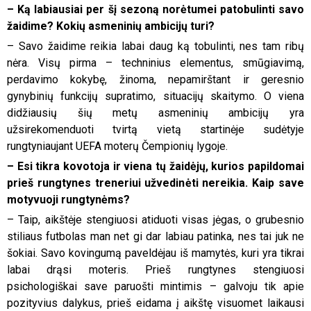
– Ką labiausiai per šį sezoną norėtumei patobulinti savo
žaidime? Kokių asmeninių ambicijų turi?
– Savo žaidime reikia labai daug ką tobulinti, nes tam ribų
nėra. Visų pirma – techninius elementus, smūgiavimą,
perdavimo kokybę, žinoma, nepamirštant ir geresnio
gynybinių funkcijų supratimo, situacijų skaitymo. O viena
didžiausių šių metų asmeninių ambicijų yra
užsirekomenduoti tvirtą vietą startinėje sudėtyje
rungtyniaujant UEFA moterų Čempionių lygoje.
– Esi tikra kovotoja ir viena tų žaidėjų, kurios papildomai
prieš rungtynes treneriui užvedinėti nereikia. Kaip save
motyvuoji rungtynėms?
– Taip, aikštėje stengiuosi atiduoti visas jėgas, o grubesnio
stiliaus futbolas man net gi dar labiau patinka, nes tai juk ne
šokiai. Savo kovingumą paveldėjau iš mamytės, kuri yra tikrai
labai drąsi moteris. Prieš rungtynes stengiuosi
psichologiškai save paruošti mintimis – galvoju tik apie
pozityvius dalykus, prieš eidama į aikštę visuomet laikausi