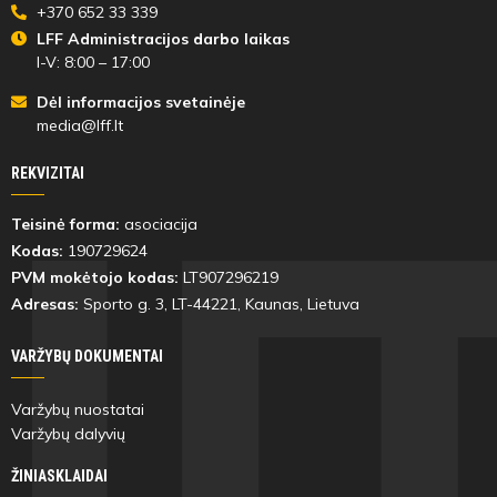
+370 652 33 339
LFF Administracijos darbo laikas
I-V: 8:00 – 17:00
Dėl informacijos svetainėje
media@lff.lt
REKVIZITAI
Teisinė forma:
asociacija
Kodas:
190729624
PVM mokėtojo kodas:
LT907296219
Adresas:
Sporto g. 3, LT-
44221
, Kaunas, Lietuva
VARŽYBŲ DOKUMENTAI
Varžybų nuostatai
Varžybų dalyvių
ŽINIASKLAIDAI