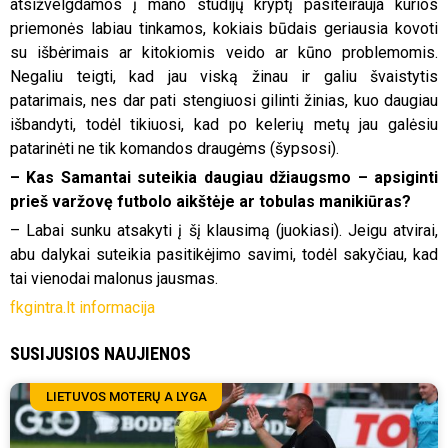
atsižvelgdamos į mano studijų kryptį pasiteirauja kurios
priemonės labiau tinkamos, kokiais būdais geriausia kovoti
su išbėrimais ar kitokiomis veido ar kūno problemomis.
Negaliu teigti, kad jau viską žinau ir galiu švaistytis
patarimais, nes dar pati stengiuosi gilinti žinias, kuo daugiau
išbandyti, todėl tikiuosi, kad po kelerių metų jau galėsiu
patarinėti ne tik komandos draugėms (šypsosi).
– Kas Samantai suteikia daugiau džiaugsmo – apsiginti
prieš varžovę futbolo aikštėje ar tobulas manikiūras?
– Labai sunku atsakyti į šį klausimą (juokiasi). Jeigu atvirai,
abu dalykai suteikia pasitikėjimo savimi, todėl sakyčiau, kad
tai vienodai malonus jausmas.
fkgintra.lt informacija
SUSIJUSIOS NAUJIENOS
LIETUVOS MOTERŲ A LYGA