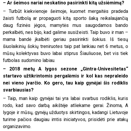
– Ar šeimos nariai neskatino pasirinkti kitą užsiėmimą?
– Turbūt kiekvienoje šeimoje, kuomet mergaitės pradeda
žaisti futbolą ar propaguoti kitą sporto šaką reikalaujančią
daug fizinės jėgos, mamytės mus saugodamos bando
perkalbėti, nes bijo, kad galime susižeisti. Taip buvo ir man –
mama bandė įkalbėti geriau pasirinkti šokius. Iš tiesų
šiuolaikinių šokių treniruotes taip pat lankiau net 6 metus, o
mūsų kolektyvas buvo labai stiprus Šiauliuose, bet vis tiek
futbolas sudomino labiau.
– 2018 metų A lygos sezone „Gintra-Univesitetas“
startavo užtikrintomis pergalėmis ir kol kas nepraleido
nei vieno įvarčio. Ko gero, tau kaip gynėjai šis rodiklis
svarbiausias?
– Taip, man kaip gynėjai tai yra labai svarbus rodiklis, kuris
rodo, kad savo darbą aikštėje atliekame gerai. Žinoma, A
lygoje ir mūsų, gynėjų užduotys skirtingos, kadangi Lietuvoje
turime pačios daugiau imtis iniciatyvos, prisidėti prie atakų
organizavimo.