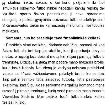
ją skatino rinktis šokius, o kai kurie pažįstami iki šiol
smulkaus sudėjimo futbolininkei nepagaili karčių replikų dėl
vyriškos sporto šakos pasirinkimo, ji savo sprendimo
nesigaili, o puikus gynybinis epizodas futbolo aikštėje anot
S.Karasiovaitės teikia ne ką mažesnį malonumą, nei tobulas
makiažas.
– Samanta, nuo ko prasidėjo tavo futbolininkės kelias?
– Prasidėjo visai netikėtai. Niekada nebūčiau pamaniusi, kad
žaisiu futbolą, bet taip jau atsitiko, kad jį sportuoju devynis
metus, o rugsėjį bus dešimt metų, kai atėjau į pirmąją futbolo
treniruotę. Didžiausią įtaką man padarė mano mažasis brolis,
kuris lankė futbolą. Nei vienų jo varžybų nebuvau praleidusi,
visada su tėvais važiuodavome palaikyti brolio komandos.
Taip pat ir šeimoje tėtis žaisdavo futbolą. Tėtis pastebėjęs
skelbimą, kad Šiauliuose renkama mergaičių komanda mane
nuvedė į pirmąją treniruotę, kurią vedė pirmasis mano treneris
Visvaldas Sudaris. Man patiko, todėl futbolininkės kelias
tęsiasi iki šiol.