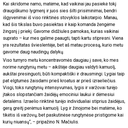
Kai skridome namo, matėme, kad vaikinai jau pasiekė tokį
draugiškumo lygmenį ir juos sies šilti prisiminimai, bendri
išgyvenimai iš viso rinktinės stovyklos laikotarpio. Manau,
kad šis tikslas buvo pasiektas ir kaip komanda žengėme
žingsnį į priekį. Gavome didžiules pamokas, kurias vaikinai
suprato – kur mes galime paaugti, tapti kartu stipresni. Viena
yra rezultatas švieslentėje, bet aš matau procesą, kurio metu
gavome daug naudingų dalykų.
Viso turnyro metu koncentravomės daugiau į save, ko mes
norime rungtynių metu – aikštėje daugiau valdyti kamuolį,
aukštai presinguoti, būti kompaktiški ir drausmingi. Lygiai taip
pat elgtumės žaisdami prieš kroatus ar prieš izraeliečius.
Visgi, toks rungtynių intensyvumas, lygis ir varžovai turėjo
įtakos slopstančiam žaidėjų emociniui laukui ir dėmesiui
detalėms. Izraelio rinktinė turėjo individualiai stiprius žaidėjus,
gerą greitį perėmus kamuolį. Lyg ir žinojome bei matėme, ko
tikėtis iš varžovų, bet paskutinėse rungtynėse pristigome kai
kurių niuansų“, – pripažino N. Mačiulis.