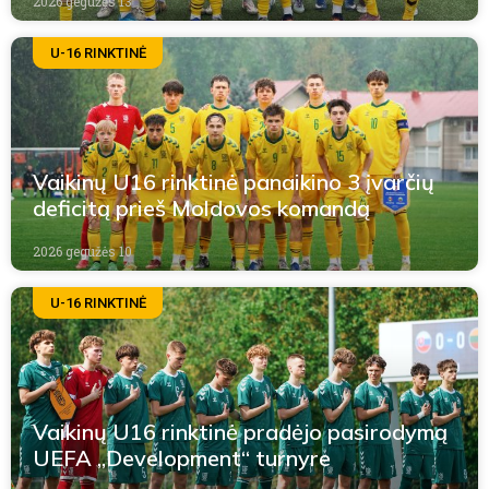
2026 gegužės 13
U-16 RINKTINĖ
Vaikinų U16 rinktinė panaikino 3 įvarčių
deficitą prieš Moldovos komandą
2026 gegužės 10
U-16 RINKTINĖ
Vaikinų U16 rinktinė pradėjo pasirodymą
UEFA „Development“ turnyre