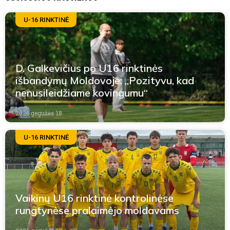
U-16 RINKTINĖ
D. Galkevičius po U16 rinktinės
išbandymų Moldovoje: „Pozityvu, kad
nenusileidžiame kovingumu“
2026 gegužės 18
U-16 RINKTINĖ
Vaikinų U16 rinktinė kontrolinėse
rungtynėse pralaimėjo moldavams