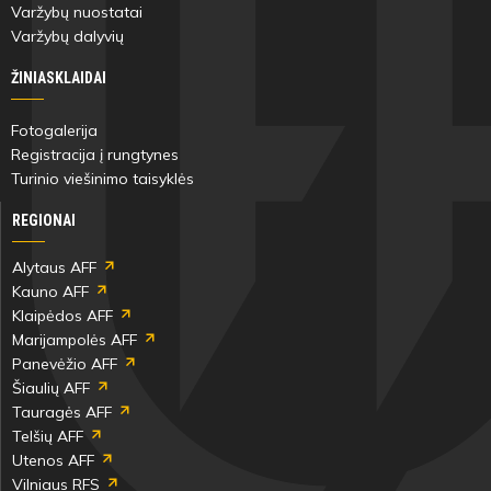
Varžybų nuostatai
Varžybų dalyvių
ŽINIASKLAIDAI
Fotogalerija
Registracija į rungtynes
Turinio viešinimo taisyklės
REGIONAI
Alytaus AFF
Kauno AFF
Klaipėdos AFF
Marijampolės AFF
Panevėžio AFF
Šiaulių AFF
Tauragės AFF
Telšių AFF
Utenos AFF
Vilniaus RFS