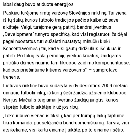
labai daug buvo atiduota energijos.
Paskiau turėjome rimtą varžovę Slovėnijos rinktinę. Tai viena
iš tų šalių, kurios futbolo tradicijos pačios kalba už save
aikštėje. Vėlgi, turėjome gerą patirtį, bendrai įvertinus
„Development“ turnyro specifiką, kad visi registruoti žaidėjai
pagal nuostatus turi sužaisti nustatytą minučių kiekį.
Koncentravomės į tai, kad visi gautų didžiulius iššūkius ir
patirtį. Po tokių ryškių emocijų įveikus kroatus, žaidėjams
pritrūko dėmesingumo tam tikruose žaidimo komponentuose,
kad pasipriešintume kitiems varžovams“, – samprotavo
treneris.
Lietuvos rinktinė buvo sudaryta iš dvidešimties 2009 metais
gimusių futbolininkų, iš kurių šeši žaidžia užsienio klubuose.
Nerijus Mačiulis teigiamai įvertino žaidėjų jungtis, kurios
stiprėjo futbolo aikštėje ir už jos ribų.
„Toks ir buvo vienas iš tikslų, kad per trumpą laiką taptume
tikra komanda, puoselėjančia bendruomeniškumą. Tai yra, visi
atsikeliame, visi kartu einame į aikštę, po to einame ilsėtis.