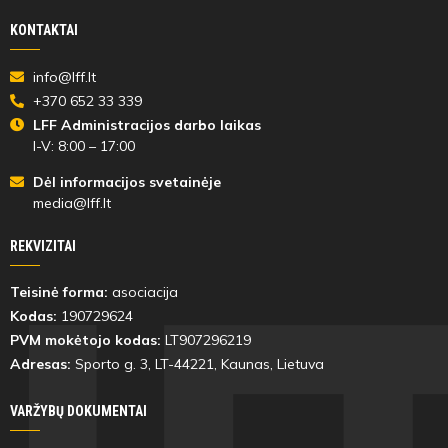
KONTAKTAI
info@lff.lt
+370 652 33 339
LFF Administracijos darbo laikas
I-V: 8:00 – 17:00
Dėl informacijos svetainėje
media@lff.lt
REKVIZITAI
Teisinė forma:
asociacija
Kodas:
190729624
PVM mokėtojo kodas:
LT907296219
Adresas:
Sporto g. 3, LT-
44221
, Kaunas, Lietuva
VARŽYBŲ DOKUMENTAI