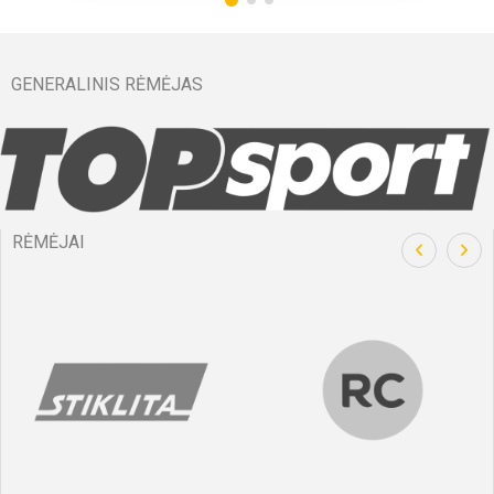
GENERALINIS RĖMĖJAS
RĖMĖJAI