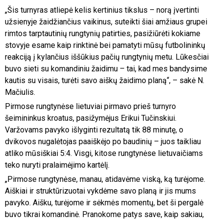
„Šis turnyras atliepė kelis kertinius tikslus – norą įvertinti
užsienyje žaidžiančius vaikinus, suteikti šiai amžiaus grupei
rimtos tarptautinių rungtynių patirties, pasižiūrėti kokiame
stovyje esame kaip rinktinė bei pamatyti mūsų futbolininkų
reakciją į kylančius iššūkius pačių rungtynių metu. Lūkesčiai
buvo sieti su komandiniu žaidimu – tai, kad mes bandysime
kautis su visais, turėti savo aiškų žaidimo planą“, – sakė N.
Mačiulis.
Pirmose rungtynėse lietuviai pirmavo prieš turnyro
šeimininkus kroatus, pasižymėjus Erikui Tučinskiui.
Varžovams pavyko išlyginti rezultatą tik 88 minutę, o
dvikovos nugalėtojas paaiškėjo po baudinių – juos taikliau
atliko mūsiškiai 5:4. Visgi, kitose rungtynėse lietuvaičiams
teko nuryti pralaimėjimo kartėlį.
„Pirmose rungtynėse, manau, atidavėme viską, ką turėjome.
Aiškiai ir struktūrizuotai vykdėme savo planą ir jis mums
pavyko. Aišku, turėjome ir sėkmės momentų, bet ši pergalė
buvo tikrai komandinė. Pranokome patys save, kaip sakiau,