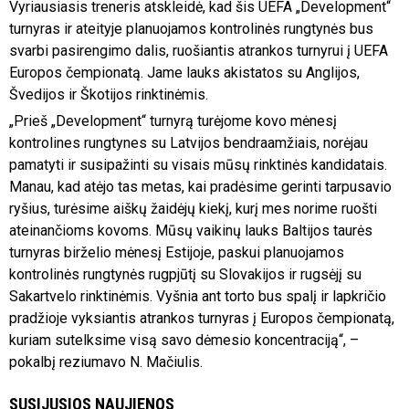
Vyriausiasis treneris atskleidė, kad šis UEFA „Development“
turnyras ir ateityje planuojamos kontrolinės rungtynės bus
svarbi pasirengimo dalis, ruošiantis atrankos turnyrui į UEFA
Europos čempionatą. Jame lauks akistatos su Anglijos,
Švedijos ir Škotijos rinktinėmis.
„Prieš „Development“ turnyrą turėjome kovo mėnesį
kontrolines rungtynes su Latvijos bendraamžiais, norėjau
pamatyti ir susipažinti su visais mūsų rinktinės kandidatais.
Manau, kad atėjo tas metas, kai pradėsime gerinti tarpusavio
ryšius, turėsime aiškų žaidėjų kiekį, kurį mes norime ruošti
ateinančioms kovoms. Mūsų vaikinų lauks Baltijos taurės
turnyras birželio mėnesį Estijoje, paskui planuojamos
kontrolinės rungtynės rugpjūtį su Slovakijos ir rugsėjį su
Sakartvelo rinktinėmis. Vyšnia ant torto bus spalį ir lapkričio
pradžioje vyksiantis atrankos turnyras į Europos čempionatą,
kuriam sutelksime visą savo dėmesio koncentraciją“, –
pokalbį reziumavo N. Mačiulis.
SUSIJUSIOS NAUJIENOS