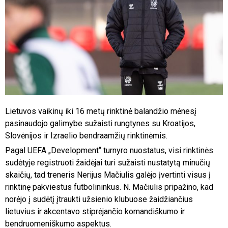
Lietuvos vaikinų iki 16 metų rinktinė balandžio mėnesį
pasinaudojo galimybe sužaisti rungtynes su Kroatijos,
Slovėnijos ir Izraelio bendraamžių rinktinėmis.
Pagal UEFA „Development“ turnyro nuostatus, visi rinktinės
sudėtyje registruoti žaidėjai turi sužaisti nustatytą minučių
skaičių, tad treneris Nerijus Mačiulis galėjo įvertinti visus į
rinktinę pakviestus futbolininkus. N. Mačiulis pripažino, kad
norėjo į sudėtį įtraukti užsienio klubuose žaidžiančius
lietuvius ir akcentavo stiprėjančio komandiškumo ir
bendruomeniškumo aspektus.