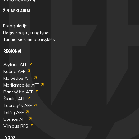
ŽINIASKLAIDAI
Fotogalerija
Registracija į rungtynes
Turinio viešinimo taisyklės
REGIONAI
Alytaus AFF
Kauno AFF
Klaipėdos AFF
Marijampolės AFF
Panevėžio AFF
Šiaulių AFF
Tauragės AFF
Telšių AFF
Utenos AFF
Vilniaus RFS
LYGOS