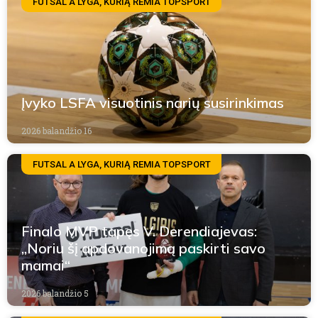
FUTSAL A LYGA, KURIĄ REMIA TOPSPORT
Įvyko LSFA visuotinis narių susirinkimas
2026 balandžio 16
FUTSAL A LYGA, KURIĄ REMIA TOPSPORT
Finalo MVP tapęs V. Derendiajevas:
„Noriu šį apdovanojimą paskirti savo
mamai“
2026 balandžio 5