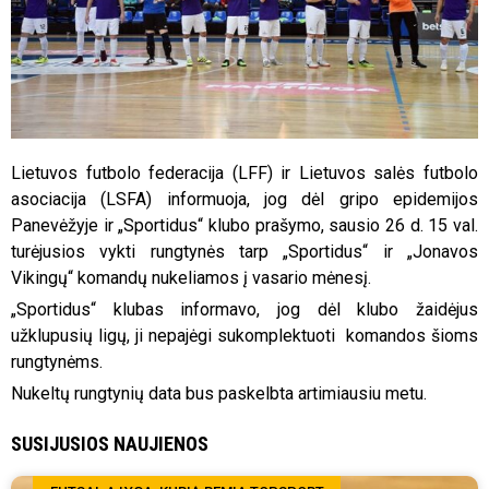
Lietuvos futbolo federacija (LFF) ir Lietuvos salės futbolo
asociacija (LSFA) informuoja, jog dėl gripo epidemijos
Panevėžyje ir „Sportidus“ klubo prašymo, sausio 26 d. 15 val.
turėjusios vykti rungtynės tarp „Sportidus“ ir „Jonavos
Vikingų“ komandų nukeliamos į vasario mėnesį.
„Sportidus“ klubas informavo, jog dėl klubo žaidėjus
užklupusių ligų, ji nepajėgi sukomplektuoti komandos šioms
rungtynėms.
Nukeltų rungtynių data bus paskelbta artimiausiu metu.
SUSIJUSIOS NAUJIENOS