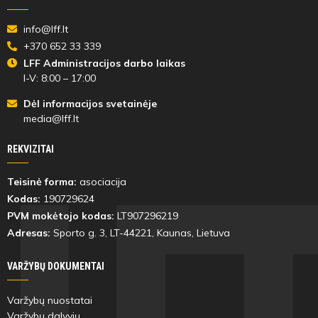
info@lff.lt
+370 652 33 339
LFF Administracijos darbo laikas
I-V: 8:00 – 17:00
Dėl informacijos svetainėje
media@lff.lt
REKVIZITAI
Teisinė forma:
asociacija
Kodas:
190729624
PVM mokėtojo kodas:
LT907296219
Adresas:
Sporto g. 3, LT-
44221
, Kaunas, Lietuva
VARŽYBŲ DOKUMENTAI
Varžybų nuostatai
Varžybų dalyvių