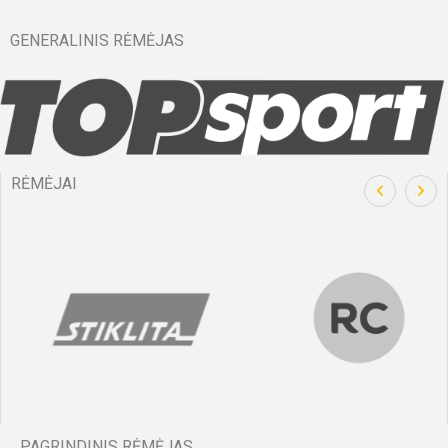
GENERALINIS RĖMĖJAS
RĖMĖJAI
PAGRINDINIS RĖMĖJAS