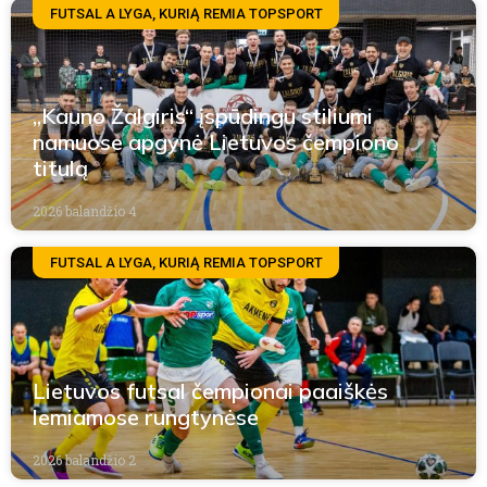
FUTSAL A LYGA, KURIĄ REMIA TOPSPORT
„Kauno Žalgiris“ įspūdingu stiliumi
namuose apgynė Lietuvos čempiono
titulą
2026 balandžio 4
FUTSAL A LYGA, KURIĄ REMIA TOPSPORT
Lietuvos futsal čempionai paaiškės
lemiamose rungtynėse
2026 balandžio 2