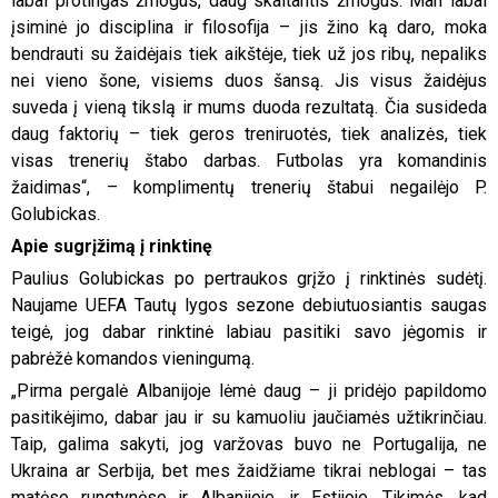
labai protingas žmogus, daug skaitantis žmogus. Man labai
įsiminė jo disciplina ir filosofija – jis žino ką daro, moka
bendrauti su žaidėjais tiek aikštėje, tiek už jos ribų, nepaliks
nei vieno šone, visiems duos šansą. Jis visus žaidėjus
suveda į vieną tikslą ir mums duoda rezultatą. Čia susideda
daug faktorių – tiek geros treniruotės, tiek analizės, tiek
visas trenerių štabo darbas. Futbolas yra komandinis
žaidimas“, – komplimentų trenerių štabui negailėjo P.
Golubickas.
Apie sugrįžimą į rinktinę
Paulius Golubickas po pertraukos grįžo į rinktinės sudėtį.
Naujame UEFA Tautų lygos sezone debiutuosiantis saugas
teigė, jog dabar rinktinė labiau pasitiki savo jėgomis ir
pabrėžė komandos vieningumą.
„Pirma pergalė Albanijoje lėmė daug – ji pridėjo papildomo
pasitikėjimo, dabar jau ir su kamuoliu jaučiamės užtikrinčiau.
Taip, galima sakyti, jog varžovas buvo ne Portugalija, ne
Ukraina ar Serbija, bet mes žaidžiame tikrai neblogai – tas
matėse rungtynėse ir Albanijoje, ir Estijoje. Tikimės, kad