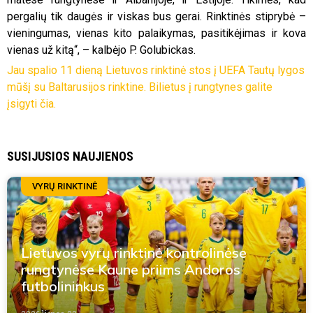
pergalių tik daugės ir viskas bus gerai. Rinktinės stiprybė –
vieningumas, vienas kito palaikymas, pasitikėjimas ir kova
vienas už kitą“, – kalbėjo P. Golubickas.
Jau spalio 11 dieną Lietuvos rinktinė stos į UEFA Tautų lygos
mūšį su Baltarusijos rinktine. Bilietus į rungtynes galite
įsigyti čia.
SUSIJUSIOS NAUJIENOS
VYRŲ RINKTINĖ
Lietuvos vyrų rinktinė kontrolinėse
rungtynėse Kaune priims Andoros
futbolininkus