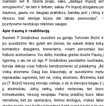
Šiandien net A. Skerla priėjo, sako, „
dadėjęs truputį ant
smugiavimo“,
tai tam ir dirbam, sakau. Po truputį atsigaunu po
traumos, gaunu vis daugiau praktikos, bandau įeiti į ritmą ir
tikiuosi, kad ateityje būsiu dar labiau pasiruošęs“, –
pozityvumo nestokojo rinktinės saugas.
Apie traumą ir reabilitaciją
Kuomet P. Golubickas susidūrė su gynėju Tomislav Božić ir
po susidūrimo liko gulėti ant žemės, tai sukėlė didelį šoką
komandos draugams, treneriams, visam personalui bei
futbolo aistruoliams. Vis dėlto, medikai greitai išvežė Paulių į
ligoninę, o jau ne už ilgo P. Golubickas pasidalino nuotrauka,
kurioje dėkojo visai futbolo bendruomenei už palaikymą. „Aš
viską atsimenu. Daug kas klausinėjo, ar susidūrimo metu
nepraradau sąmonės, bet ne, viską atsimenu. Atsimenu, kad
jis (T. Božić) tiesiog stovėjo vietoje, o aš iš inercijos bėgau ir į
jį atsimušiau. Jokių rankų, nieko netiesiau, ten buvo
milisekundės, tiesiog nespėjau. Pačioj pradžioj buvo labai
nemalonu, bet po operacijos, tinimui atslūgus, viskas labai
greitai praėjo, nes beliko klausimas kada sugis kaulai ir jau po