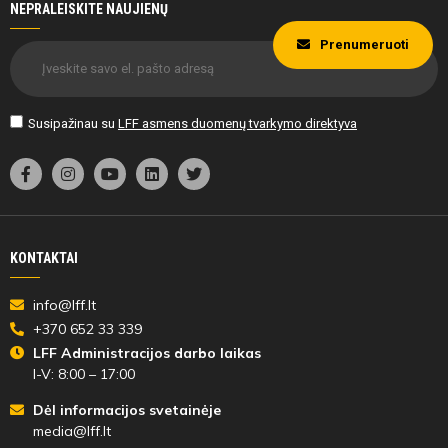
NEPRALEISKITE NAUJIENŲ
Prenumeruoti
Susipažinau su
LFF asmens duomenų tvarkymo direktyva
KONTAKTAI
info@lff.lt
+370 652 33 339
LFF Administracijos darbo laikas
I-V: 8:00 – 17:00
Dėl informacijos svetainėje
media@lff.lt