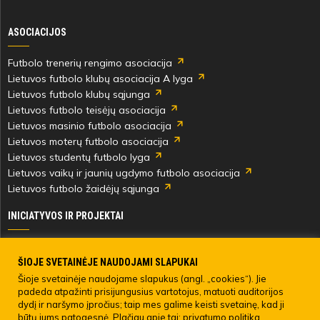
ASOCIACIJOS
Futbolo trenerių rengimo asociacija
Lietuvos futbolo klubų asociacija A lyga
Lietuvos futbolo klubų sąjunga
Lietuvos futbolo teisėjų asociacija
Lietuvos masinio futbolo asociacija
Lietuvos moterų futbolo asociacija
Lietuvos studentų futbolo lyga
Lietuvos vaikų ir jaunių ugdymo futbolo asociacija
Lietuvos futbolo žaidėjų sąjunga
INICIATYVOS IR PROJEKTAI
Skautingas Lietuvoje ir užsienyje
Paramos fondai
ŠIOJE SVETAINĖJE NAUDOJAMI SLAPUKAI
Medicinos centras
Šioje svetainėje naudojame slapukus (angl. „cookies“). Jie
padeda atpažinti prisijungusius vartotojus, matuoti auditorijos
Live Your Goals
dydį ir naršymo įpročius; taip mes galime keisti svetainę, kad ji
būtų jums patogesnė. Plačiau apie tai:
privatumo politika.