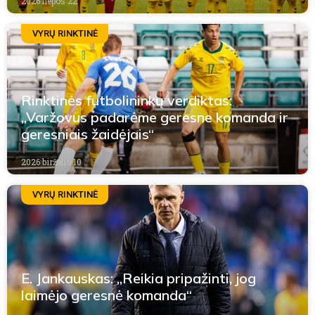
2026 liepos 22
VYRŲ RINKTINĖ
Rinktinės futbolininkų verdiktas:
„Varžovus padarėme geresne komanda ir
geresniais žaidėjais“
2026 birželio 10
VYRŲ RINKTINĖ
E. Jankauskas: „Reikia pripažinti, jog
laimėjo geresnė komanda“