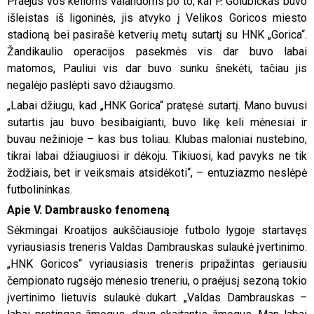
Praėjus vos kelioms valandoms po to, kai P. Golubickas buvo
išleistas iš ligoninės, jis atvyko į Velikos Goricos miesto
stadioną bei pasirašė ketverių metų sutartį su HNK „Gorica“.
Žandikaulio operacijos pasekmės vis dar buvo labai
matomos, Pauliui vis dar buvo sunku šnekėti, tačiau jis
negalėjo paslėpti savo džiaugsmo.
„Labai džiugu, kad „HNK Gorica“ pratęsė sutartį. Mano buvusi
sutartis jau buvo besibaigianti, buvo likę keli mėnesiai ir
buvau nežinioje – kas bus toliau. Klubas maloniai nustebino,
tikrai labai džiaugiuosi ir dėkoju. Tikiuosi, kad pavyks ne tik
žodžiais, bet ir veiksmais atsidėkoti“, – entuziazmo neslėpė
futbolininkas.
Apie V. Dambrausko fenomeną
Sėkmingai Kroatijos aukščiausioje futbolo lygoje startavęs
vyriausiasis treneris Valdas Dambrauskas sulaukė įvertinimo.
„HNK Goricos“ vyriausiasis treneris pripažintas geriausiu
čempionato rugsėjo mėnesio treneriu, o praėjusį sezoną tokio
įvertinimo lietuvis sulaukė dukart. „Valdas Dambrauskas –