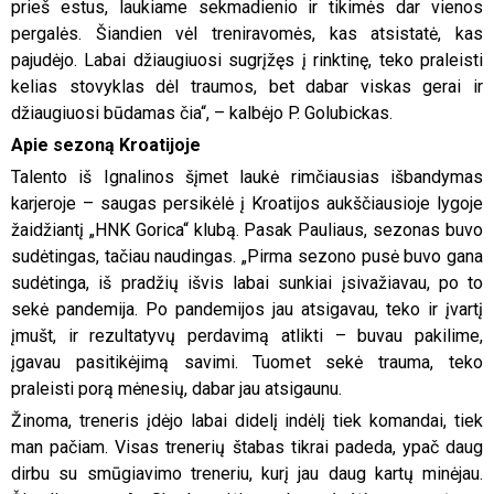
prieš estus, laukiame sekmadienio ir tikimės dar vienos
pergalės. Šiandien vėl treniravomės, kas atsistatė, kas
pajudėjo. Labai džiaugiuosi sugrįžęs į rinktinę, teko praleisti
kelias stovyklas dėl traumos, bet dabar viskas gerai ir
džiaugiuosi būdamas čia“, – kalbėjo P. Golubickas.
Apie sezoną Kroatijoje
Talento iš Ignalinos šįmet laukė rimčiausias išbandymas
karjeroje – saugas persikėlė į Kroatijos aukščiausioje lygoje
žaidžiantį „HNK Gorica“ klubą. Pasak Pauliaus, sezonas buvo
sudėtingas, tačiau naudingas. „Pirma sezono pusė buvo gana
sudėtinga, iš pradžių išvis labai sunkiai įsivažiavau, po to
sekė pandemija. Po pandemijos jau atsigavau, teko ir įvartį
įmušt, ir rezultatyvų perdavimą atlikti – buvau pakilime,
įgavau pasitikėjimą savimi. Tuomet sekė trauma, teko
praleisti porą mėnesių, dabar jau atsigaunu.
Žinoma, treneris įdėjo labai didelį indėlį tiek komandai, tiek
man pačiam. Visas trenerių štabas tikrai padeda, ypač daug
dirbu su smūgiavimo treneriu, kurį jau daug kartų minėjau.