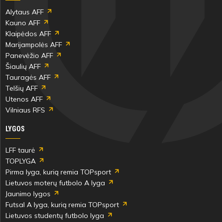
Alytaus AFF
Kauno AFF
Klaipėdos AFF
Marijampolės AFF
Panevėžio AFF
Šiaulių AFF
Tauragės AFF
Telšių AFF
Utenos AFF
Vilniaus RFS
LYGOS
LFF taurė
TOPLYGA
Pirma lyga, kurią remia TOPsport
Lietuvos moterų futbolo A lyga
Jaunimo lygos
Futsal A lyga, kurią remia TOPsport
Lietuvos studentų futbolo lyga