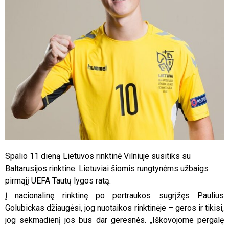
Spalio 11 dieną Lietuvos rinktinė Vilniuje susitiks su
Baltarusijos rinktine. Lietuviai šiomis rungtynėms užbaigs
pirmąjį UEFA Tautų lygos ratą.
Į nacionalinę rinktinę po pertraukos sugrįžęs Paulius
Golubickas džiaugėsi, jog nuotaikos rinktinėje – geros ir tikisi,
jog sekmadienį jos bus dar geresnės. „Iškovojome pergalę