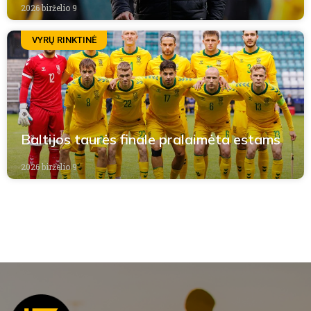
2026 birželio 9
VYRŲ RINKTINĖ
Baltijos taurės finale pralaimėta estams
2026 birželio 9