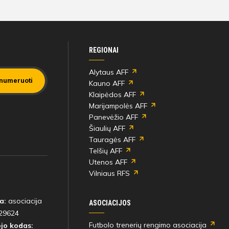
REGIONAI
Alytaus AFF
numeruoti
Kauno AFF
Klaipėdos AFF
Marijampolės AFF
Panevėžio AFF
Šiaulių AFF
Tauragės AFF
Telšių AFF
Utenos AFF
Vilniaus RFS
a:
asociacija
ASOCIACIJOS
29624
Futbolo trenerių rengimo asociacija
jo kodas: