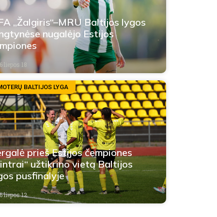
A „Žalgiris“–MRU Baltijos lygos
ngtynėse nugalėjo Estijos
mpiones
6 liepos 18
MOTERŲ BALTIJOS LYGA
rgalė prieš Estijos čempiones
intrai“ užtikrino vietą Baltijos
gos pusfinalyje
6 liepos 12