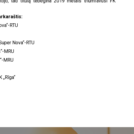
tojo, tad titulą tebegina 2019 metais triumfavusi FK
arkaraštis:
Nova“-RTU
„Super Nova“-RTU
is“-MRU
is“-MRU
K „Rīga“