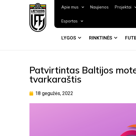
Apie mus
Naujienos
Projektai
Esportas
LYGOS
RINKTINĖS
FUTB
Patvirtintas Baltijos mot
tvarkaraštis
18 gegužės, 2022