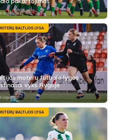
nalo pakartojimas
6 rugpjūčio 1
MOTERŲ BALTIJOS LYGA
ltijos moterų futbolo lygos
sfinaliai vyks Rygoje
6 liepos 27
MOTERŲ BALTIJOS LYGA