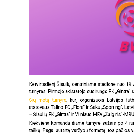
Ketvirtadienį Šiaulių centriniame stadione nuo 19
turnyras. Pirmoje akistatoje susirungs FK „Gintra
Šių metų turnyre
, kurį organizuoja Latvijos fut
atstovaus Talino FC „Flora“ ir Saku „Sporting“, Lat
– Šiaulių FK „Gintra“ ir Vilniaus MFA „Žalgiris“-MRU
Kiekviena komanda šiame turnyre sužais po 4 rung
taškų. Pagal sutartą varžybų formatą, tos pačios 