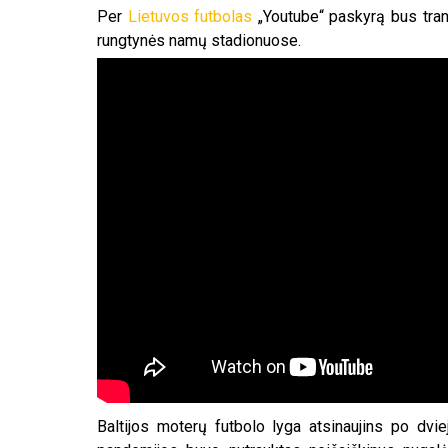
Per
Lietuvos futbolas
„Youtube“ paskyrą bus tran
rungtynės namų stadionuose.
Baltijos moterų futbolo lyga atsinaujins po dv