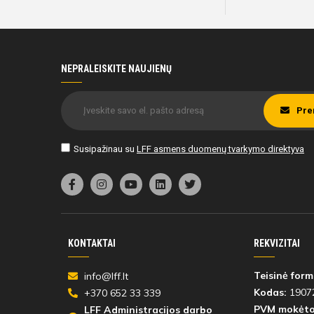
NEPRALEISKITE NAUJIENŲ
Pre
Susipažinau su
LFF asmens duomenų tvarkymo direktyva
KONTAKTAI
REKVIZITAI
Teisinė form
info@lff.lt
Kodas:
1907
+370 652 33 339
PVM mokėto
LFF Administracijos darbo