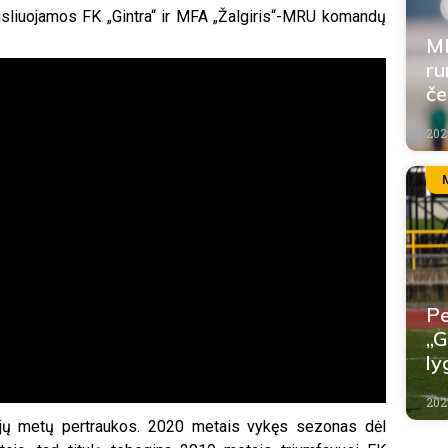
sliuojamos FK „Gintra“ ir MFA „Žalgiris“-MRU komandų
MF
ru
če
202
Pe
„G
ly
202
iejų metų pertraukos. 2020 metais vykęs sezonas dėl