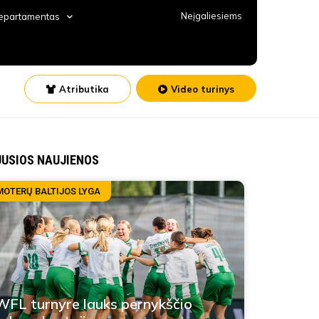
Neįgaliesiems
departamentas
Atributika
Video turinys
JUSIOS NAUJIENOS
MOTERŲ BALTIJOS LYGA
FL turnyre lauks pernykščio