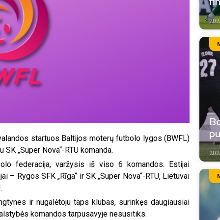
fi
202
Ba
pu
 valandos startuos Baltijos moterų futbolo lygos (BWFL)
“ su SK „Super Nova“-RTU komanda.
202
bolo federacija, varžysis iš viso 6 komandos. Estijai
vijai – Rygos SFK „Rīga“ ir SK „Super Nova“-RTU, Lietuvai
.
tynes ir nugalėtoju taps klubas, surinkęs daugiausiai
valstybės komandos tarpusavyje nesusitiks.