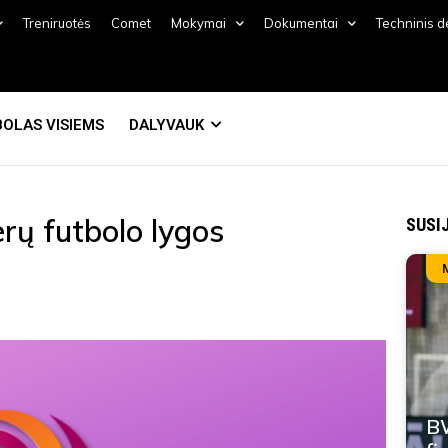
Treniruotės
Comet
Mokymai
Dokumentai
Techninis 
OLAS VISIEMS
DALYVAUK
erų futbolo lygos
SUSI
BW