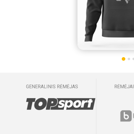
GENERALINIS RĖMĖJAS
RĖMĖJAI