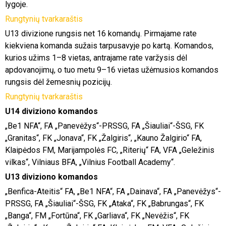
lygoje.
Rungtynių tvarkaraštis
U13 divizione rungsis net 16 komandų. Pirmajame rate
kiekviena komanda sužais tarpusavyje po kartą. Komandos,
kurios užims 1–8 vietas, antrajame rate varžysis dėl
apdovanojimų, o tuo metu 9–16 vietas užėmusios komandos
rungsis dėl žemesnių pozicijų.
Rungtynių tvarkaraštis
U14 diviziono komandos
„Be1 NFA“, FA „Panevėžys“-PRSSG, FA „Šiauliai“-ŠSG, FK
„Granitas“, FK „Jonava“, FK „Žalgiris“, „Kauno Žalgirio“ FA,
Klaipėdos FM, Marijampolės FC, „Riterių“ FA, VFA „Geležinis
vilkas“, Vilniaus BFA, „Vilnius Football Academy“.
U13 diviziono komandos
„Benfica-Ateitis“ FA, „Be1 NFA“, FA „Dainava“, FA „Panevėžys“-
PRSSG, FA „Šiauliai“-ŠSG, FK „Ataka“, FK „Babrungas“, FK
„Banga“, FM „Fortūna“, FK „Garliava“, FK „Nevėžis“, FK