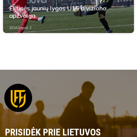
Elitinės jaunių lygos U15 diviziono
apžvalga
2026 liepos 3
PRISIDĖK PRIE LIETUVOS