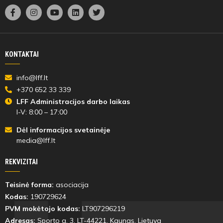
KONTAKTAI
info@lff.lt
+370 652 33 339
LFF Administracijos darbo laikas
I-V: 8:00 – 17:00
Dėl informacijos svetainėje
media@lff.lt
REKVIZITAI
Teisinė forma:
asociacija
Kodas:
190729624
PVM mokėtojo kodas:
LT907296219
Adresas:
Sporto g. 3, LT-
44221
, Kaunas, Lietuva