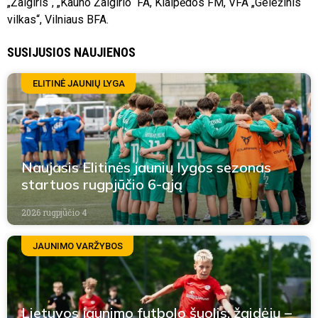
„Žalgiris“, „Kauno Žalgirio“ FA, Klaipėdos FM, VFA „Geležinis
vilkas“, Vilniaus BFA.
SUSIJUSIOS NAUJIENOS
ELITINĖ JAUNIŲ LYGA
Naujasis Elitinės jaunių lygos sezonas
startuos rugpjūčio 6-ąją
2026 rugpjūčio 4
JAUNIMO VARŽYBOS
Lietuvos jaunimo futbolo šuolis: žaidėjų –