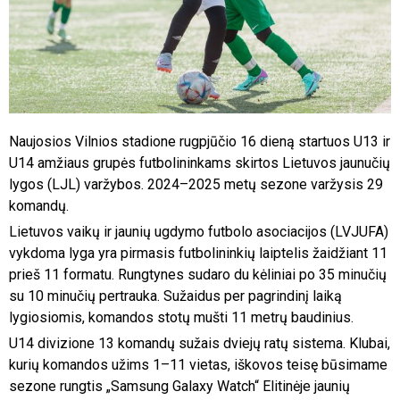
Naujosios Vilnios stadione rugpjūčio 16 dieną startuos U13 ir
U14 amžiaus grupės futbolininkams skirtos Lietuvos jaunučių
lygos (LJL) varžybos. 2024–2025 metų sezone varžysis 29
komandų.
Lietuvos vaikų ir jaunių ugdymo futbolo asociacijos (LVJUFA)
vykdoma lyga yra pirmasis futbolininkių laiptelis žaidžiant 11
prieš 11 formatu. Rungtynes sudaro du kėliniai po 35 minučių
su 10 minučių pertrauka. Sužaidus per pagrindinį laiką
lygiosiomis, komandos stotų mušti 11 metrų baudinius.
U14 divizione 13 komandų sužais dviejų ratų sistema. Klubai,
kurių komandos užims 1–11 vietas, iškovos teisę būsimame
sezone rungtis „Samsung Galaxy Watch“ Elitinėje jaunių