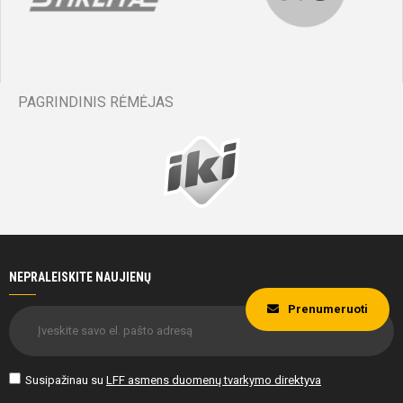
PAGRINDINIS RĖMĖJAS
NEPRALEISKITE NAUJIENŲ
Prenumeruoti
Susipažinau su
LFF asmens duomenų tvarkymo direktyva