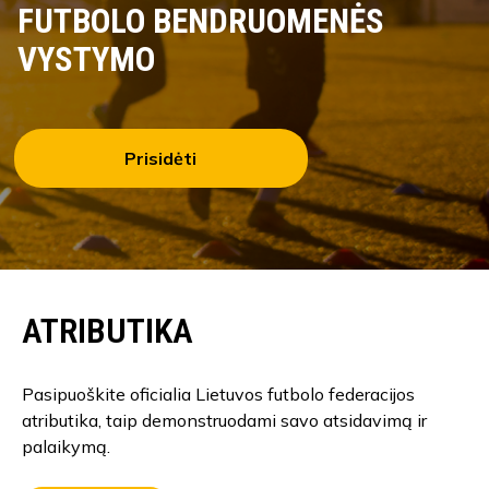
FUTBOLO BENDRUOMENĖS
VYSTYMO
Prisidėti
ATRIBUTIKA
Pasipuoškite oficialia Lietuvos futbolo federacijos
atributika, taip demonstruodami savo atsidavimą ir
palaikymą.