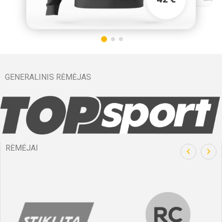
GENERALINIS RĖMĖJAS
RĖMĖJAI