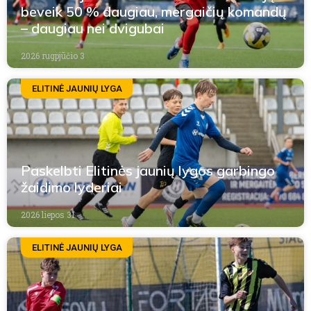
beveik 50 % daugiau, mergaičių komandų
– daugiau nei dvigubai
2026 rugpjūčio 3
ELITINĖ JAUNIŲ LYGA
Paskelbti Elitinės jaunių lygos garbingo
žaidimo lyderiai
2026 liepos 31
ELITINĖ JAUNIŲ LYGA