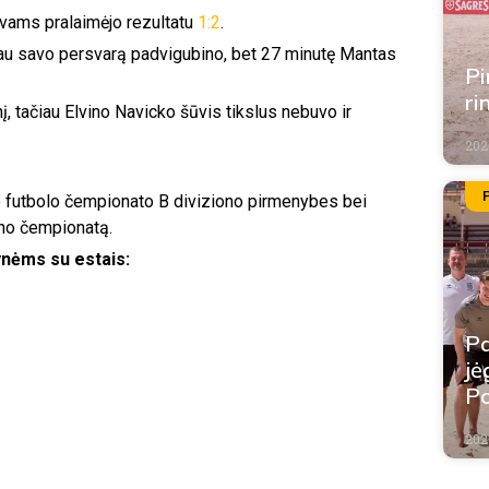
vams pralaimėjo rezultatu
1:2
.
ėliau savo persvarą padvigubino, bet 27 minutę Mantas
Pi
ri
į, tačiau Elvino Navicko šūvis tikslus nebuvo ir
2026
o futbolo čempionato B diviziono pirmenybes bei
iono čempionatą.
ynėms su estais:
Pa
jė
Po
2026