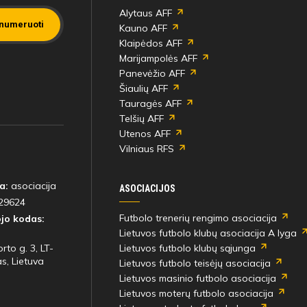
Alytaus AFF
numeruoti
Kauno AFF
Klaipėdos AFF
Marijampolės AFF
Panevėžio AFF
Šiaulių AFF
Tauragės AFF
Telšių AFF
Utenos AFF
Vilniaus RFS
a:
asociacija
ASOCIACIJOS
29624
Futbolo trenerių rengimo asociacija
jo kodas:
Lietuvos futbolo klubų asociacija A lyga
rto g. 3, LT-
Lietuvos futbolo klubų sąjunga
s, Lietuva
Lietuvos futbolo teisėjų asociacija
Lietuvos masinio futbolo asociacija
Lietuvos moterų futbolo asociacija