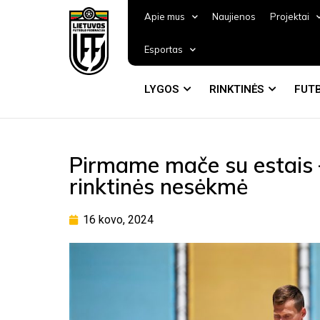
Apie mus
Naujienos
Projektai
Esportas
LYGOS
RINKTINĖS
FUTB
Pirmame mače su estais 
rinktinės nesėkmė
16 kovo, 2024