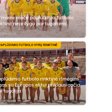
rmame mače paplūdimio futbolo
nktinė neprilygo portugalams
 birželio 23
PAPLŪDIMIO FUTBOLO VYRŲ RINKTINĖ
plūdimio futbolo rinktinė išmėgins
gas su Europos elitui priklausiančia
rtugalija
 birželio 19