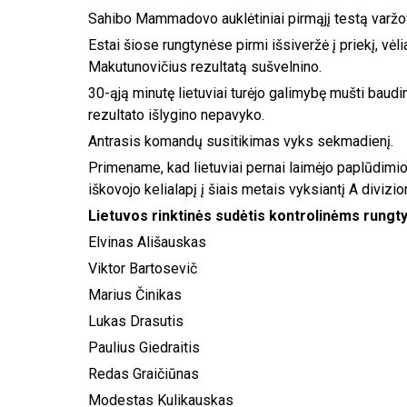
Sahibo Mammadovo auklėtiniai pirmąjį testą varžo
Estai šiose rungtynėse pirmi išsiveržė į priekį, v
Makutunovičius rezultatą sušvelnino.
30-ąją minutę lietuviai turėjo galimybę mušti baudin
rezultato išlygino nepavyko.
Antrasis komandų susitikimas vyks sekmadienį.
Primename, kad lietuviai pernai laimėjo paplūdimi
iškovojo kelialapį į šiais metais vyksiantį A diviz
Lietuvos rinktinės sudėtis kontrolinėms rungt
Elvinas Ališauskas
Viktor Bartosevič
Marius Činikas
Lukas Drasutis
Paulius Giedraitis
Redas Graičiūnas
Modestas Kulikauskas