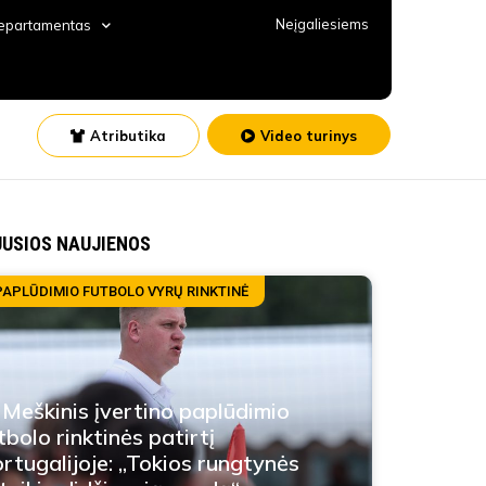
Neįgaliesiems
departamentas
Atributika
Video turinys
JUSIOS NAUJIENOS
PAPLŪDIMIO FUTBOLO VYRŲ RINKTINĖ
 Meškinis įvertino paplūdimio
tbolo rinktinės patirtį
rtugalijoje: „Tokios rungtynės