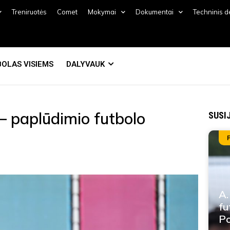
Treniruotės
Comet
Mokymai
Dokumentai
Techninis 
OLAS VISIEMS
DALYVAUK
– paplūdimio futbolo
SUSI
A.
fu
Po