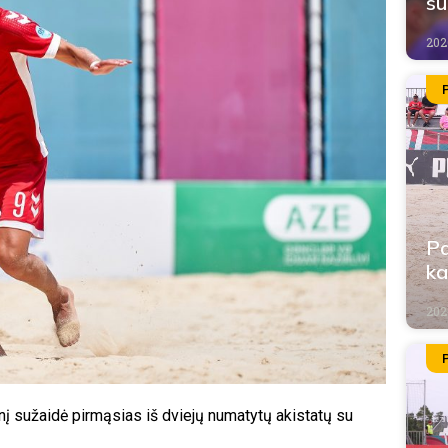
su
2026
Pa
ka
202
nį sužaidė pirmąsias iš dviejų numatytų akistatų su