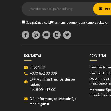
Pre
Susipažinau su
LFF asmens duomenų tvarkymo direktyva
KONTAKTAI
REKVIZITAI
Teisinė form
info@lff.lt
Kodas:
1907
+370 652 33 339
PVM mokėto
LFF Administracijos darbo
LT907296219
laikas
I-V: 8:00 – 17:00
Adresas:
Spo
44221
, Kauna
Dėl informacijos svetainėje
media@lff.lt