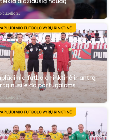
teikia didžiausią naudą“
 birželio 25
PAPLŪDIMIO FUTBOLO VYRŲ RINKTINĖ
plūdimio futbolo rinktinė ir antrą
rtą nusileido portugalams
6 birželio 24
PAPLŪDIMIO FUTBOLO VYRŲ RINKTINĖ