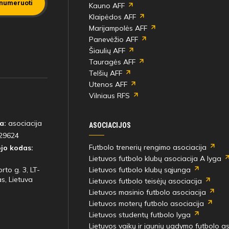
numeruoti
Kauno AFF
Klaipėdos AFF
Marijampolės AFF
Panevėžio AFF
Šiaulių AFF
Tauragės AFF
Telšių AFF
Utenos AFF
Vilniaus RFS
a:
asociacija
ASOCIACIJOS
29624
Futbolo trenerių rengimo asociacija
jo kodas:
Lietuvos futbolo klubų asociacija A lyga
rto g. 3, LT-
Lietuvos futbolo klubų sąjunga
s, Lietuva
Lietuvos futbolo teisėjų asociacija
Lietuvos masinio futbolo asociacija
Lietuvos moterų futbolo asociacija
Lietuvos studentų futbolo lyga
Lietuvos vaikų ir jaunių ugdymo futbolo as