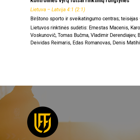
Kontrolinės vyrų futsal rinktinių rungtynės
Lietuva – Latvija 4:1 (2:1)
Birštono sporto ir sveikatingumo centras; teisėjas
Lietuvos rinktinės sudėtis: Ernestas Macenis, Karo
Voskunovič, Tomas Bučma, Vladimir Derendiajev, B
Deividas Reimaris, Edas Romanovas, Denis Matihi