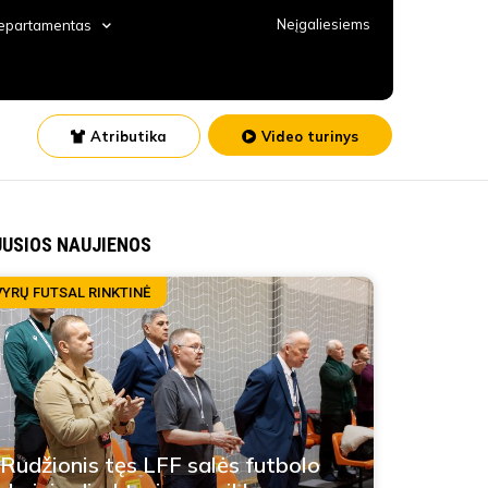
Neįgaliesiems
departamentas
Atributika
Video turinys
JUSIOS NAUJIENOS
VYRŲ FUTSAL RINKTINĖ
 Rudžionis tęs LFF salės futbolo