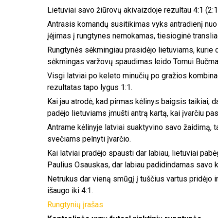
Lietuviai savo žiūrovų akivaizdoje rezultau 4:1 (2:1
Antrasis komandų susitikimas vyks antradienį nuo 
įėjimas į rungtynes nemokamas, tiesioginė translia
Rungtynės sėkmingiau prasidėjo lietuviams, kurie d
sėkmingas varžovų spaudimas leido Tomui Bučmai n
Visgi latviai po keleto minučių po gražios kombina
rezultatas tapo lygus 1:1.
Kai jau atrodė, kad pirmas kėlinys baigsis taikia
padėjo lietuviams įmušti antrą kartą, kai įvarčiu 
Antrame kėlinyje latviai suaktyvino savo žaidimą, 
svečiams pelnyti įvarčio.
Kai latviai pradėjo spausti dar labiau, lietuviai pab
Paulius Osauskas, dar labiau padidindamas savo
Netrukus dar vieną smūgį į tuščius vartus pridėjo 
išaugo iki 4:1.
Rungtynių įrašas