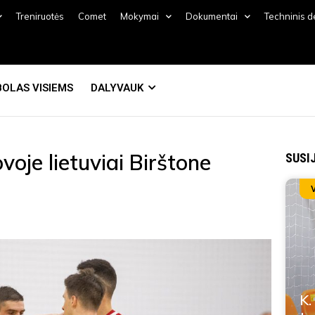
Treniruotės
Comet
Mokymai
Dokumentai
Techninis 
OLAS VISIEMS
DALYVAUK
voje lietuviai Birštone
SUSI
K.