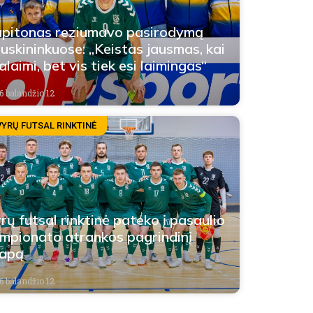
pitonas reziumavo pasirodymą
uskininkuose: „Keistas jausmas, kai
alaimi, bet vis tiek esi laimingas“
6 balandžio 12
VYRŲ FUTSAL RINKTINĖ
rų futsal rinktinė pateko į pasaulio
mpionato atrankos pagrindinį
tapą
6 balandžio 12