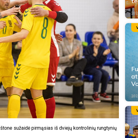
te
202
Fu
at
Vo
2026
rštone sužaidė pirmąsias iš dviejų kontrolinių rungtynių