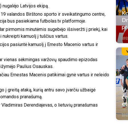
) nugalėjo Latvijos ekipą.
Ka
19 valandos Birštono sporto ir sveikatingumo centre,
Dr
cija bus pasiekiama futbolas.tv platformoje.
pr
ar pirmomis minutėmis sugebėjo išsiveržti į priekį, kai
ukreipti kamuolį į tuščius vartus.
202
cijos pasiuntė kamuolį į Ernesto Macenio vartus ir
i, dar vienas sėkmingas varžovų spaudimo epizodas
pasižymėjo Paulius Osauskas.
tačiau Ernestas Macenis patikimai gynė vartus ir neleido
Vy
ėgo į greitą ataką, kurią antru savo įvarčiu užbaigė
če
 komandos pranašumą.
e
ir Vladimiras Derendiajevas, o lietuvių pranašumas
202