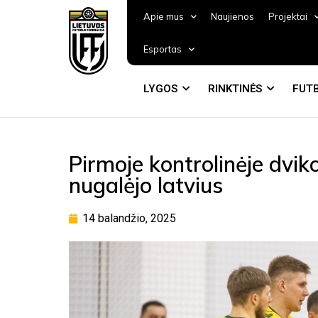
Apie mus
Naujienos
Projektai
Esportas
LYGOS
RINKTINĖS
FUTB
Pirmoje kontrolinėje dviko
nugalėjo latvius
14 balandžio, 2025