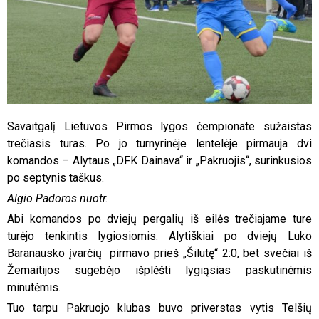
Savaitgalį Lietuvos Pirmos lygos čempionate sužaistas
trečiasis turas. Po jo turnyrinėje lentelėje pirmauja dvi
komandos – Alytaus
„DFK
Dainava“ ir
„Pakruojis
“, surinkusios
po septynis taškus.
Algio Padoros nuotr.
Abi komandos po dviejų pergalių iš eilės trečiajame ture
turėjo tenkintis lygiosiomis. Alytiškiai po dviejų Luko
Baranausko
įvarčių pirmavo prieš
„Šilutę
“ 2:0, bet svečiai iš
Žemaitijos sugebėjo išplėšti lygiąsias paskutinėmis
minutėmis.
Tuo tarpu Pakruojo klubas buvo priverstas vytis Telšių