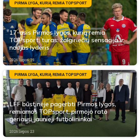
PIRMA LYGA, KURIĄ REMIA TOPSPORT
17-asis Pirmos lygos, kurią remia
TOPsport, turas: žalgiriečių sensacija ir
naujas lyderis
2026 liepos 29
PIRMA LYGA, KURIĄ REMIA TOPSPORT
LFF būstinėje pagerbti Pirmos lygos,
remiamos TOPsport, pirmojo rato
geriausi jaunieji futbolininkai
2026 liepos 23