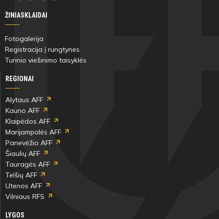
ŽINIASKLAIDAI
Fotogalerija
Registracija į rungtynes
Turinio viešinimo taisyklės
REGIONAI
Alytaus AFF
Kauno AFF
Klaipėdos AFF
Marijampolės AFF
Panevėžio AFF
Šiaulių AFF
Tauragės AFF
Telšių AFF
Utenos AFF
Vilniaus RFS
LYGOS