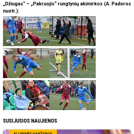
„Džiugas
“ –
„Pakruojis
“ rungtynių akimirkos (A. Padoros
nuotr.):
SUSIJUSIOS NAUJIENOS
KLUBINĖS VARŽYBOS