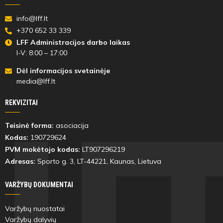
info@lff.lt
+370 652 33 339
LFF Administracijos darbo laikas
I-V: 8:00 – 17:00
Dėl informacijos svetainėje
media@lff.lt
REKVIZITAI
Teisinė forma:
asociacija
Kodas:
190729624
PVM mokėtojo kodas:
LT907296219
Adresas:
Sporto g. 3, LT-
44221
, Kaunas, Lietuva
VARŽYBŲ DOKUMENTAI
Varžybų nuostatai
Varžybų dalyvių