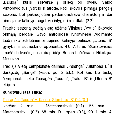
„Džiugą
“, kuris išsiveržė į priekį po dviejų Valdo
Viktoravičiaus
įvarčio ir atrodė, kad iškovos pirmąją pergalę
sezone, bet pakruojiečiai pademonstravo charakterį ir dar
pirmajame kėlinyje sugebėjo išlyginti rezultatą (2:2).
Praeitą sezoną trečią vietą užėmę Vilniaus
„Vytis
“ iškovojo
pirmąją pergalę. Savo antrosiose rungtynėse Algimanto
Liubinsko
auklėtiniai antrajame kėlinyje palaužė
„Utenio
B“
gynybą ir sutriuškino oponentus 4:0. Artūras
Skuratovičius
įmušė du įvarčiu, o dar du pridėjo Benas
Lučiūnas
ir
Nikolajus
Misiukas
.
Trečiąją vietą čempionate dalinasi
„Palanga
“,
„Stumbas
B“ ir
Garžgždų
„Banga
“ (visos po 6
tšk
.). Kol kas be taškų
čempionate lieka Tauragės
„Tauras
“,
„Trakai
B“ ir
„Utenis
B“
ekipos.
Rungtynių statistika:
Tauragės
„Tauras
“ – Kauno
„Stumbras
B“ 0:4 (0:1)
Įvarčiai: 2 min. L.
Matcharashvili
(0:1), 55 min. L.
Matcharashvili
(0:2), 68 min. D.
Lopes
(0:3), 90+1 min. A.