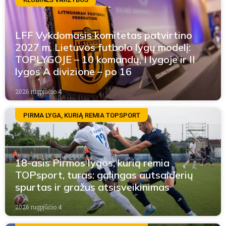
LFF Vykdomasis komitetas patvirtino
2027 m. Lietuvos futbolo lygų modelį:
TOPLYGOJE – 10 komandų, I lygoje ir II
lygos A divizione – po 16
2026 rugpjūčio 4
PIRMA LYGA, KURIĄ REMIA TOPSPORT
18-asis Pirmos lygos, kurią remia
TOPsport, turas: galingas autsaiderių
spurtas ir gražus atsisveikinimas
2026 rugpjūčio 4