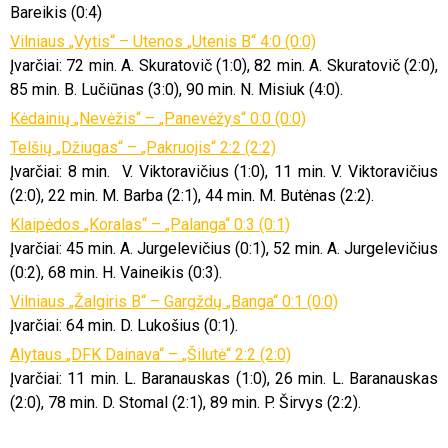
Bareikis
(0:4)
Vilniaus
„Vytis
“ – Utenos
„Utenis
B“ 4:0 (0:0)
Įvarčiai: 72 min. A.
Skuratovič
(1:0), 82 min. A.
Skuratovič
(2:0),
85 min. B.
Lučiūnas
(3:0), 90 min. N.
Misiuk
(4:0).
Kėdainių
„Nevėžis
“ –
„Panevėžys
“ 0:0 (0:0)
Telšių
„Džiugas
“ –
„Pakruojis
“ 2:2 (2:2)
Įvarčiai: 8 min. V.
Viktoravičius
(1:0), 11 min. V.
Viktoravičius
(2:0), 22 min. M. Barba (2:1), 44 min. M.
Butėnas
(2:2).
Klaipėdos
„Koralas
“ –
„Palanga
“ 0:3 (0:1)
Įvarčiai: 45 min. A.
Jurgelevičius
(0:1), 52 min. A.
Jurgelevičius
(0:2), 68 min. H.
Vaineikis
(0:3).
Vilniaus
„Žalgiris
B“ – Gargždų
„Banga
“ 0:1 (0:0)
Įvarčiai: 64 min. D. Lukošius (0:1).
Alytaus
„DFK
Dainava“ –
„Šilutė
“ 2:2 (2:0)
Įvarčiai: 11 min. L.
Baranauskas
(1:0), 26 min. L.
Baranauskas
(2:0), 78 min. D.
Stomal
(2:1), 89 min. P.
Širvys
(2:2).